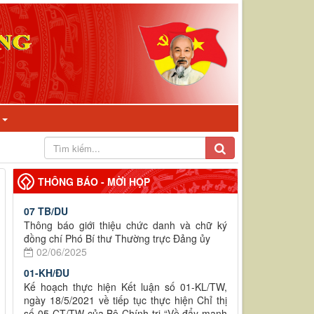
I
THÔNG BÁO - MỜI HỌP
07 TB/DU
Thông báo giới thiệu chức danh và chữ ký
đồng chí Phó Bí thư Thường trực Đảng ủy
02/06/2025
01-KH/ĐU
Kế hoạch thực hiện Kết luận số 01-KL/TW,
ngày 18/5/2021 về tiếp tục thực hiện Chỉ thị
số 05-CT/TW của Bộ Chính trị “Về đẩy mạnh