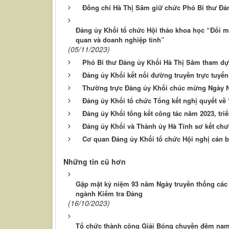
Đồng chí Hà Thị Sâm giữ chức Phó Bí thư Đ
Đảng ủy Khối tổ chức Hội thảo khoa học “Đổi m
quan và doanh nghiệp tỉnh”
(05/11/2023)
Phó Bí thư Đảng ủy Khối Hà Thị Sâm tham dự 
Đảng ủy Khối kết nối đường truyền trực tuyế
Thường trực Đảng ủy Khối chúc mừng Ngày N
Đảng ủy Khối tổ chức Tổng kết nghị quyết về 
Đảng ủy Khối tổng kết công tác năm 2023, tri
Đảng ủy Khối và Thành ủy Hà Tĩnh sơ kết chư
Cơ quan Đảng ủy Khối tổ chức Hội nghị cán 
Những tin cũ hơn
Gặp mặt kỷ niệm 93 năm Ngày truyền thống các
ngành Kiểm tra Đảng
(16/10/2023)
Tổ chức thành công Giải Bóng chuyền đệm nam 