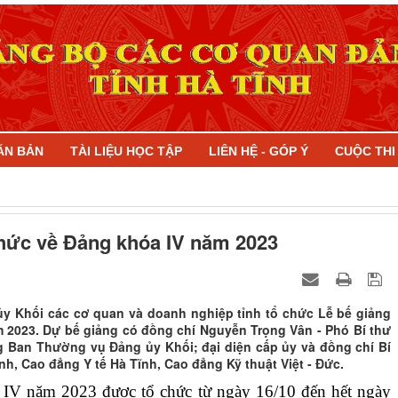
ĂN BẢN
TÀI LIỆU HỌC TẬP
LIÊN HỆ - GÓP Ý
CUỘC TH
thức về Đảng khóa IV năm 2023
y Khối các cơ quan và doanh nghiệp tỉnh tổ chức Lễ bế giảng
 2023. Dự bế giảng có đồng chí Nguyễn Trọng Vân - Phó Bí thư
g Ban Thường vụ Đảng ủy Khối; đại diện cấp ủy và đồng chí Bí
h, Cao đẳng Y tế Hà Tĩnh, Cao đẳng Kỹ thuật Việt - Đức.
IV năm 2023 được tổ chức từ ngày 16/10 đến hết ngày