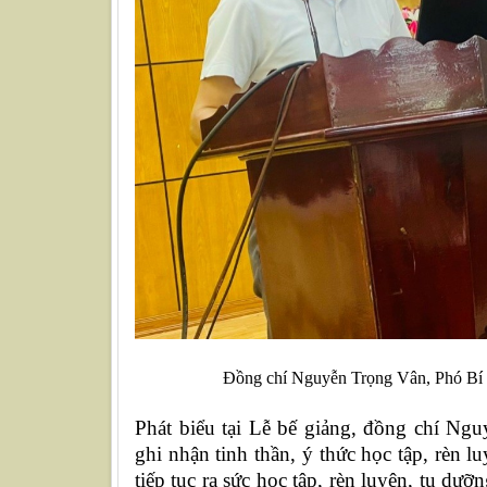
Đồng chí Nguyễn Trọng Vân, Phó Bí t
Phát biểu tại Lễ bế giảng, đồng chí N
ghi nhận tinh thần, ý thức học tập, rèn l
tiếp tục ra sức học tập, rèn luyện, tu dư