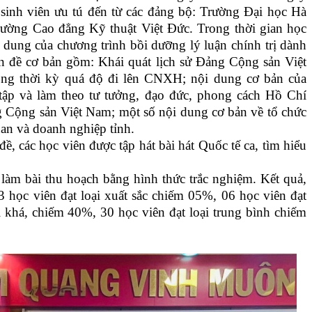
 sinh viên ưu tú đến từ các đảng bộ: Trường Đại học Hà
ường Cao đẳng Kỹ thuật Việt Đức. Trong thời gian học
i dung của chương trình bồi dưỡng lý luận chính trị dành
n đề cơ bản gồm: Khái quát lịch sử Đảng Cộng sản Việt
ong thời kỳ quá độ đi lên CNXH; nội dung cơ bản của
ập và làm theo tư tưởng, đạo đức, phong cách Hồ Chí
 Cộng sản Việt Nam; một số nội dung cơ bản về tổ chức
an và doanh nghiệp tỉnh.
, các học viên được tập hát bài hát Quốc tế ca, tìm hiểu
 làm bài thu hoạch bằng hình thức trắc nghiệm. Kết quả,
3 học viên đạt loại xuất sắc chiếm 05%, 06 học viên đạt
i khá, chiếm 40%, 30 học viên đạt loại trung bình chiếm