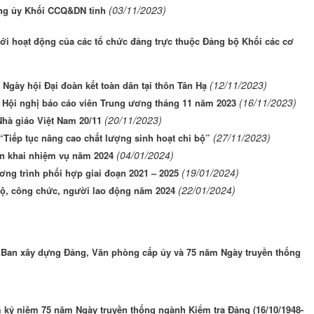
(03/11/2023)
ảng ủy Khối CCQ&DN tỉnh
ới hoạt động của các tổ chức đảng trực thuộc Đảng bộ Khối các cơ
(12/11/2023)
Ngày hội Đại đoàn kết toàn dân tại thôn Tân Hạ
(16/11/2023)
n Hội nghị báo cáo viên Trung ương tháng 11 năm 2023
(20/11/2023)
hà giáo Việt Nam 20/11
(27/11/2023)
“Tiếp tục nâng cao chất lượng sinh hoạt chi bộ”
(04/01/2024)
ển khai nhiệm vụ năm 2024
(19/01/2024)
ơng trình phối hợp giai đoạn 2021 – 2025
(22/01/2024)
bộ, công chức, người lao động năm 2024
 Ban xây dựng Đảng, Văn phòng cấp ủy và 75 năm Ngày truyền thống
kỷ niệm 75 năm Ngày truyền thống ngành Kiểm tra Đảng (16/10/1948-