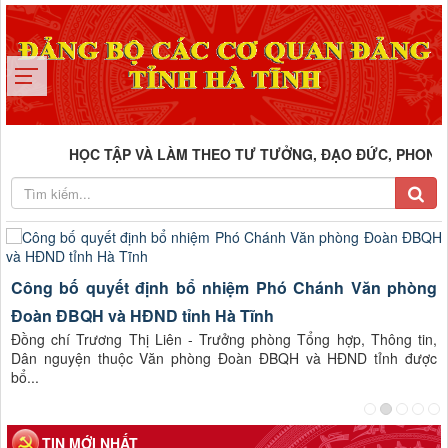
HỌC TẬP VÀ LÀM THEO TƯ TƯỞNG, ĐẠO ĐỨC, PHONG CÁCH
i
Công bố quyết định bổ nhiệm Phó Chánh Văn phòng
Đoàn ĐBQH và HĐND tỉnh Hà Tĩnh
t
Đồng chí Trương Thị Liên - Trưởng phòng Tổng hợp, Thông tin,
Dân nguyện thuộc Văn phòng Đoàn ĐBQH và HĐND tỉnh được
bổ...
TIN MỚI NHẤT