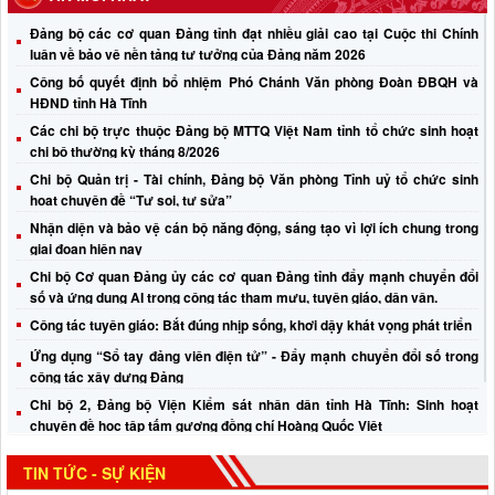
Đảng bộ các cơ quan Đảng tỉnh đạt nhiều giải cao tại Cuộc thi Chính
luận về bảo vệ nền tảng tư tưởng của Đảng năm 2026
Công bố quyết định bổ nhiệm Phó Chánh Văn phòng Đoàn ĐBQH và
HĐND tỉnh Hà Tĩnh
Các chi bộ trực thuộc Đảng bộ MTTQ Việt Nam tỉnh tổ chức sinh hoạt
chi bộ thường kỳ tháng 8/2026
Chi bộ Quản trị - Tài chính, Đảng bộ Văn phòng Tỉnh uỷ tổ chức sinh
hoạt chuyên đề “Tự soi, tự sửa”
Nhận diện và bảo vệ cán bộ năng động, sáng tạo vì lợi ích chung trong
giai đoạn hiện nay
Chi bộ Cơ quan Đảng ủy các cơ quan Đảng tỉnh đẩy mạnh chuyển đổi
số và ứng dụng AI trong công tác tham mưu, tuyên giáo, dân vận.
Công tác tuyên giáo: Bắt đúng nhịp sống, khơi dậy khát vọng phát triển
Ứng dụng “Sổ tay đảng viên điện tử” - Đẩy mạnh chuyển đổi số trong
công tác xây dựng Đảng
Chi bộ 2, Đảng bộ Viện Kiểm sát nhân dân tỉnh Hà Tĩnh: Sinh hoạt
chuyên đề học tập tấm gương đồng chí Hoàng Quốc Việt
Lãnh đạo Đảng ủy các cơ quan Đảng tỉnh chúc mừng 96 năm Ngày
TIN TỨC - SỰ KIỆN
truyền thống Ngành Tuyên giáo của Đảng