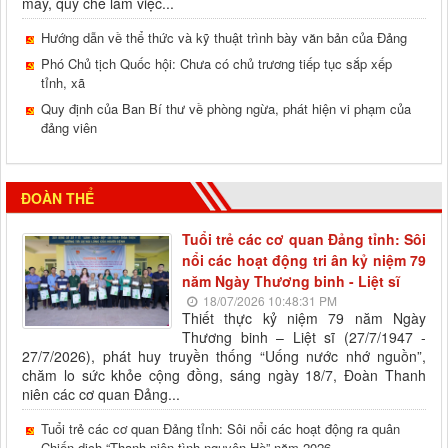
máy, quy chế làm việc...
Hướng dẫn về thể thức và kỹ thuật trình bày văn bản của Đảng
Phó Chủ tịch Quốc hội: Chưa có chủ trương tiếp tục sắp xếp
tỉnh, xã
Quy định của Ban Bí thư về phòng ngừa, phát hiện vi phạm của
đảng viên
ĐOÀN THỂ
Tuổi trẻ các cơ quan Đảng tỉnh: Sôi
nổi các hoạt động tri ân kỷ niệm 79
năm Ngày Thương binh - Liệt sĩ
18/07/2026 10:48:31 PM
Thiết thực kỷ niệm 79 năm Ngày
Thương binh – Liệt sĩ (27/7/1947 -
27/7/2026), phát huy truyền thống “Uống nước nhớ nguồn”,
chăm lo sức khỏe cộng đồng, sáng ngày 18/7, Đoàn Thanh
niên các cơ quan Đảng...
Tuổi trẻ các cơ quan Đảng tỉnh: Sôi nổi các hoạt động ra quân
Chiến dịch “Thanh niên tình nguyện Hè” năm 2026