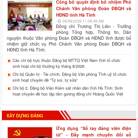
Công bố quyết định bổ nhiệm Phó
Chánh Văn phòng Đoàn ĐBQH và
HĐND tỉnh Hà Tĩnh
06/08/2026 11:08:48 AM
Đồng chí Trương Thị Liên - Trưởng
phòng Tổng hợp, Thông tin, Dân
nguyện thuộc Văn phòng Đoàn ĐBQH và HĐND tỉnh được bổ
nhiệm giữ chức vụ Phó Chánh Văn phòng Đoàn ĐBQH và
HĐND tỉnh Hà Tĩnh.
Các chi bộ trực thuộc Đảng bộ MTTQ Việt Nam tỉnh tổ chức
sinh hoạt chi bộ thường kỳ tháng 8/2026
Chi bộ Quản trị - Tài chính, Đảng bộ Văn phòng Tỉnh uỷ tổ chức
sinh hoạt chuyên đề “Tự soi, tự sửa”
Chi bộ 2, Đảng bộ Viện Kiểm sát nhân dân tỉnh Hà Tĩnh: Sinh
hoạt chuyên đề học tập tấm gương đồng chí Hoàng Quốc Việt
XÂY DỰNG ĐẢNG
Ứng dụng “Sổ tay đảng viên điện
tử” - Đẩy mạnh chuyển đổi số