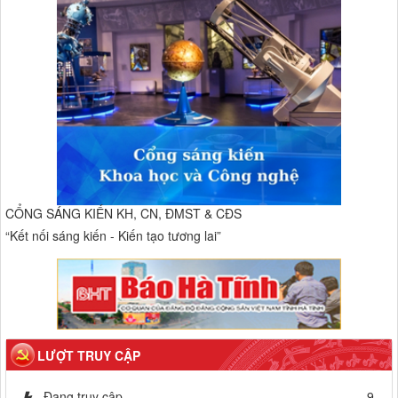
CỔNG SÁNG KIẾN KH, CN, ĐMST & CĐS
“Kết nối sáng kiến - Kiến tạo tương lai”
LƯỢT TRUY CẬP
Đang truy cập
9