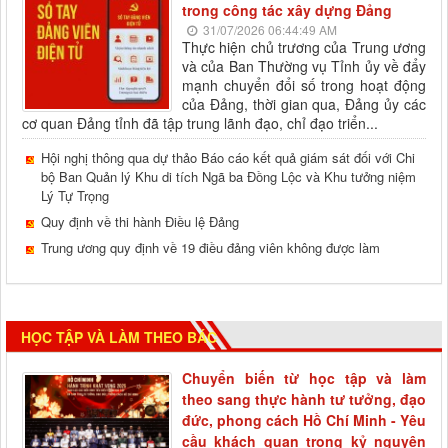
trong công tác xây dựng Đảng
31/07/2026 06:44:49 AM
Thực hiện chủ trương của Trung ương
và của Ban Thường vụ Tỉnh ủy về đẩy
mạnh chuyển đổi số trong hoạt động
của Đảng, thời gian qua, Đảng ủy các
cơ quan Đảng tỉnh đã tập trung lãnh đạo, chỉ đạo triển...
Hội nghị thông qua dự thảo Báo cáo kết quả giám sát đối với Chi
bộ Ban Quản lý Khu di tích Ngã ba Đồng Lộc và Khu tưởng niệm
Lý Tự Trọng
Quy định về thi hành Điều lệ Đảng
Trung ương quy định về 19 điều đảng viên không được làm
HỌC TẬP VÀ LÀM THEO BÁC
Chuyển biến từ học tập và làm
theo sang thực hành tư tưởng, đạo
đức, phong cách Hồ Chí Minh - Yêu
cầu khách quan trong kỷ nguyên