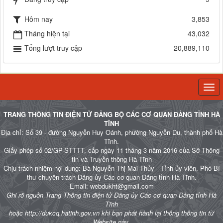
Hôm nay
3,853
Tháng hiện tại
43,032
Tổng lượt truy cập
20,889,110
Togg
navi
TRANG THÔNG TIN ĐIỆN TỬ ĐẢNG BỘ CÁC CƠ QUAN ĐẢNG TỈNH HÀ
TĨNH
Địa chỉ: Số 39 - đường Nguyễn Huy Oánh, phường Nguyễn Du, thành phố Hà
Tĩnh.
Giấy phép số 02/GP-STTTT, cấp ngày 11 tháng 3 năm 2016 của Sở Thông
tin và Truyền thông Hà Tĩnh
Chịu trách nhiệm nội dung: Bà Nguyễn Thị Mai Thủy - Tỉnh ủy viên, Phó Bí
thư chuyên trách Đảng ủy Các cơ quan Đảng tỉnh Hà Tĩnh.
Email: webdukht@gmail.com
Ghi rõ nguồn Trang Thông tin điện tử Đảng ủy Các cơ quan Đảng tỉnh Hà
Tĩnh
hoặc http://dukcq.hatinh.gov.vn khi bạn phát hành lại thông thông tin từ
Website này.