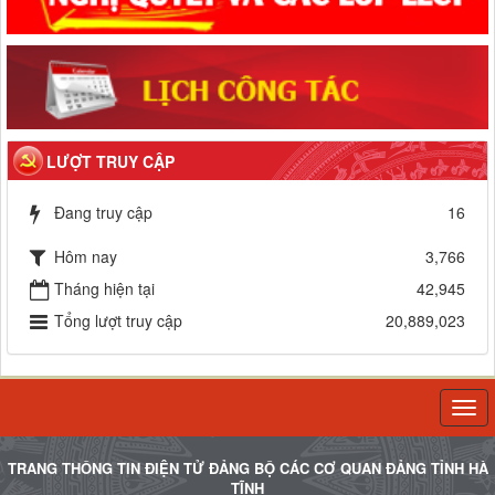
LƯỢT TRUY CẬP
Đang truy cập
16
Hôm nay
3,766
Tháng hiện tại
42,945
Tổng lượt truy cập
20,889,023
Togg
navi
TRANG THÔNG TIN ĐIỆN TỬ ĐẢNG BỘ CÁC CƠ QUAN ĐẢNG TỈNH HÀ
TĨNH