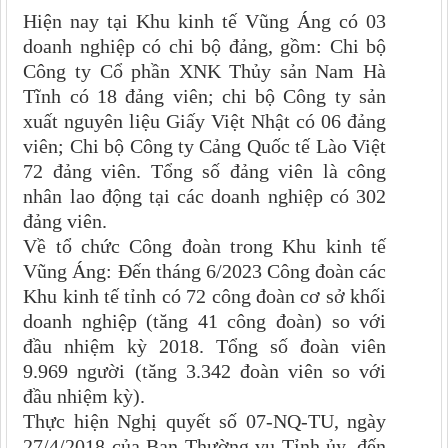
Hiện nay tại Khu kinh tế Vũng Áng có 03
doanh nghiệp có chi bộ đảng, gồm: Chi bộ
Công ty Cổ phần XNK Thủy sản Nam Hà
Tĩnh có 18 đảng viên; chi bộ Công ty sản
xuất nguyên liệu Giấy Việt Nhật có 06 đảng
viên; Chi bộ Công ty Cảng Quốc tế Lào Việt
72 đảng viên. Tổng số đảng viên là công
nhân lao động tại các doanh nghiệp có 302
đảng viên.
Về tổ chức Công đoàn trong Khu kinh tế
Vũng Áng:
Đ
ến tháng 6/2023 Công đoàn các
Khu kinh tế tỉnh có 72
công đoàn cơ sở khối
doanh nghiệp
(tăng
4
1
công đoàn
)
so với
đầu nhiệm kỳ 2018
. Tổng số đoàn viên
9.
9
69 người (tăng 3
.3
42 đoàn viên so với
đầu nhiệm kỳ)
.
Thực hiện Nghị quyết số 07-NQ-TU, ngày
27/4/2018 của Ban Thường vụ Tỉnh ủy, đến