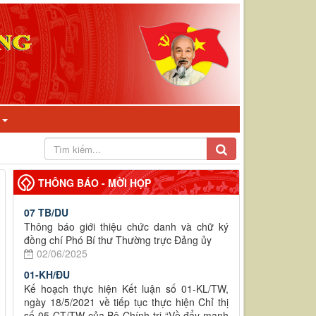
I
THÔNG BÁO - MỜI HỌP
07 TB/DU
Thông báo giới thiệu chức danh và chữ ký
đồng chí Phó Bí thư Thường trực Đảng ủy
02/06/2025
01-KH/ĐU
Kế hoạch thực hiện Kết luận số 01-KL/TW,
ngày 18/5/2021 về tiếp tục thực hiện Chỉ thị
số 05-CT/TW của Bộ Chính trị “Về đẩy mạnh