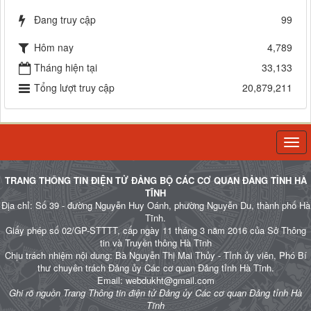
Đang truy cập
99
Hôm nay
4,789
Tháng hiện tại
33,133
Tổng lượt truy cập
20,879,211
Togg
navi
TRANG THÔNG TIN ĐIỆN TỬ ĐẢNG BỘ CÁC CƠ QUAN ĐẢNG TỈNH HÀ
TĨNH
Địa chỉ: Số 39 - đường Nguyễn Huy Oánh, phường Nguyễn Du, thành phố Hà
Tĩnh.
Giấy phép số 02/GP-STTTT, cấp ngày 11 tháng 3 năm 2016 của Sở Thông
tin và Truyền thông Hà Tĩnh
Chịu trách nhiệm nội dung: Bà Nguyễn Thị Mai Thủy - Tỉnh ủy viên, Phó Bí
thư chuyên trách Đảng ủy Các cơ quan Đảng tỉnh Hà Tĩnh.
Email: webdukht@gmail.com
Ghi rõ nguồn Trang Thông tin điện tử Đảng ủy Các cơ quan Đảng tỉnh Hà
Tĩnh