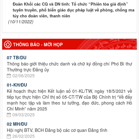
Đoàn Khối các CQ và DN tỉnh: Tổ chức “Phiên tòa giả định”
tuyên truyền, phổ biến giáo dục pháp luật về phòng, chống ma
túy cho đoàn viên, thanh niên
(10/11/2022)
THÔNG BÁO - MỜI HỌP
07 TB/DU
Thông báo giới thiệu chức danh và chữ ký đồng chí Phó Bí thư
Thường trực Đảng ủy
02/06/2025
01-KH/ĐU
Kế hoạch thực hiện Kết luận số 01-KL/TW, ngày 18/5/2021 về
tiếp tục thực hiện Chỉ thị số 05-CT/TW của Bộ Chính trị “Về đẩy
mạnh học tập và làm theo tư tưởng, đạo đức, phong cách Hồ
Chí Minh” năm 2025
09/03/2025
02 MH/ĐU
Hội nghị BTV, BCH Đảng bộ các cơ quan Đảng tỉnh
26/02/2025