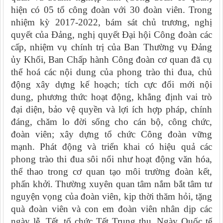
hiện có
05
tổ công đoàn với
30
đoàn viên.
Trong
nhiệm kỳ 2017-2022, bám sát chủ trương, nghị
quyết của Đảng, nghị quyết Đại hội Công đoàn các
cấp, nhiệm vụ chính trị của
Ban Thường vụ Đảng
ủy Khối
, Ban Chấp hành Công đoàn
cơ quan
đã cụ
thể hoá các nội dung của phong trào thi đua, chủ
động xây dựng kế hoạch; tích cực đổi mới nội
dung, phương thức hoạt động, khẳng định vai trò
đại diện, bảo vệ quyền và lợi ích hợp pháp, chính
đáng, chăm lo đời sống cho cán bộ, công chức,
đoàn viên; xây dựng tổ chức Công đoàn vững
mạnh. Phát động và triển khai có hiệu quả các
phong trào thi đua sôi nổi như hoạt động văn hóa,
thể thao trong cơ quan tạ
o
môi trường đoàn kết,
phấn khởi. Thường xuyên quan tâm nắm bắt tâm tư
nguyện vọng của đoàn viên, kịp thời thăm hỏi, tặng
quà đoàn viên và con em đoàn viên nhân dịp các
ngày lễ, Tết, tổ chức Tết Trung thu, Ngày Quốc tế