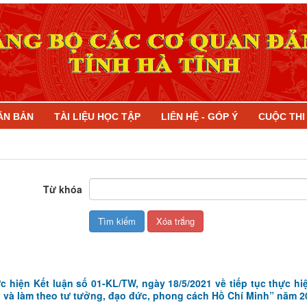
ĂN BẢN
TÀI LIỆU HỌC TẬP
LIÊN HỆ - GÓP Ý
CUỘC TH
Từ khóa
 hiện Kết luận số 01-KL/TW, ngày 18/5/2021 về tiếp tục thực hi
 và làm theo tư tưởng, đạo đức, phong cách Hồ Chí Minh” năm 2