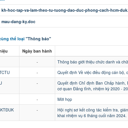
:
kh-hoc-tap-va-lam-theo-tu-tuong-dao-duc-phong-cach-hcm-duk
:
mau-dang-ky.doc
cùng thể loại
"Thông báo"
hiệu
Ngày ban hành
-
Thông báo giới thiệu chức danh và ch
BTCTU
-
Quyết định Về việc điều động cán bộ, 
U
-
Quyết định Chỉ định Ban Chấp hành, 
cơ quan Đảng tỉnh, nhiệm kỳ 2020 - 2
-
Mời họp
BKTĐUK
-
Hội nghị sơ kết công tác kiểm tra, giá
khai nhiệm vụ 6 tháng cuối năm 2024.