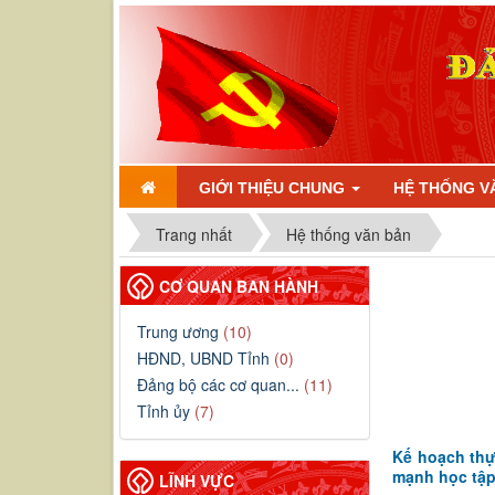
GIỚI THIỆU CHUNG
HỆ THỐNG V
Trang nhất
Hệ thống văn bản
CƠ QUAN BAN HÀNH
Trung ương
(10)
HĐND, UBND Tỉnh
(0)
Đảng bộ các cơ quan...
(11)
Tỉnh ủy
(7)
Kế hoạch thực
mạnh học tập
LĨNH VỰC