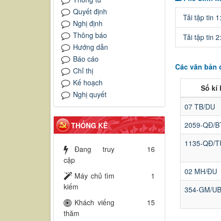
Quyết định
Tải tập tin 1
Nghị định
Thông báo
Tải tập tin 2
Hướng dẫn
Báo cáo
Các văn bản 
Chỉ thị
Kế hoạch
Số kí 
Nghị quyết
07 TB/DU
2059-QĐ/
THỐNG KÊ
1135-QĐ/T
Đang truy
16
cập
02 MH/ĐU
Máy chủ tìm
1
kiếm
354-GM/U
Khách viếng
15
thăm