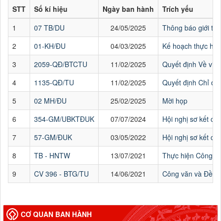
STT
Số kí hiệu
Ngày ban hành
Trích yếu
1
07 TB/DU
24/05/2025
Thông báo giới th
2
01-KH/ĐU
04/03/2025
Kế hoạch thực hiệ
3
2059-QĐ/BTCTU
11/02/2025
Quyết định Về việ
4
1135-QĐ/TU
11/02/2025
Quyết định Chỉ đị
5
02 MH/ĐU
25/02/2025
Mời họp
6
354-GM/UBKTĐUK
07/07/2024
Hội nghị sơ kết cô
7
57-GM/ĐUK
03/05/2022
Hội nghị sơ kết cô
8
TB - HNTW
13/07/2021
Thực hiện Công vă
9
CV 396 - BTG/TU
14/06/2021
Công văn và Đề cư
CƠ QUAN BAN HÀNH