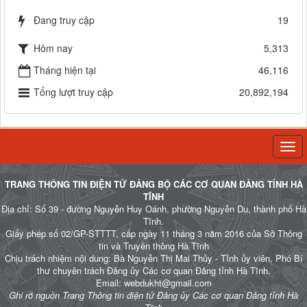
Đang truy cập
19
Hôm nay
5,313
Tháng hiện tại
46,116
Tổng lượt truy cập
20,892,194
Togg
navi
TRANG THÔNG TIN ĐIỆN TỬ ĐẢNG BỘ CÁC CƠ QUAN ĐẢNG TỈNH HÀ
TĨNH
Địa chỉ: Số 39 - đường Nguyễn Huy Oánh, phường Nguyễn Du, thành phố Hà
Tĩnh.
Giấy phép số 02/GP-STTTT, cấp ngày 11 tháng 3 năm 2016 của Sở Thông
tin và Truyền thông Hà Tĩnh
Chịu trách nhiệm nội dung: Bà Nguyễn Thị Mai Thủy - Tỉnh ủy viên, Phó Bí
thư chuyên trách Đảng ủy Các cơ quan Đảng tỉnh Hà Tĩnh.
Email: webdukht@gmail.com
Ghi rõ nguồn Trang Thông tin điện tử Đảng ủy Các cơ quan Đảng tỉnh Hà