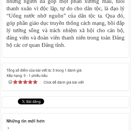
những người đã góp một phần xương máu, tuổi
thanh xuân vì độc lập, tự do
cho
dân tộc
, là
đạo lý
“Uống nước nhớ nguồn” của dân tộc
ta
. Qua đó,
góp phần giáo dục truyền thống cách mạng, bồi đắp
lý tưởng sống và trách nhiệm xã hội cho cán bộ,
đảng viên
và
đoàn viên thanh niên
trong toàn Đảng
bộ các cơ quan Đảng tỉnh
.
Tổng số điểm của bài viết là: 5 trong 1 đánh giá
Xếp hạng:
5
-
1
phiếu bầu
Click để đánh giá bài viết
Những tin mới hơn