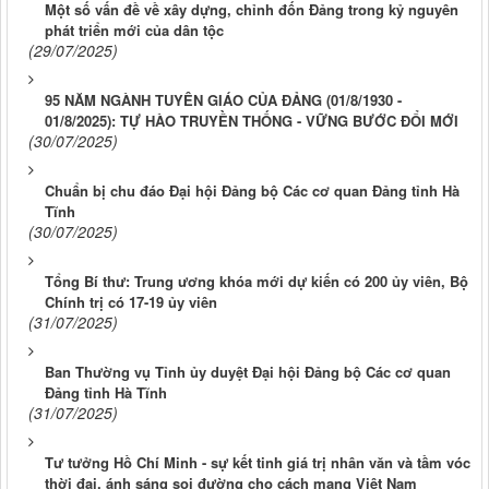
Một số vấn đề về xây dựng, chỉnh đốn Ðảng trong kỷ nguyên
phát triển mới của dân tộc
(29/07/2025)
95 NĂM NGÀNH TUYÊN GIÁO CỦA ĐẢNG (01/8/1930 -
01/8/2025): TỰ HÀO TRUYỀN THỐNG - VỮNG BƯỚC ĐỔI MỚI
(30/07/2025)
Chuẩn bị chu đáo Đại hội Đảng bộ Các cơ quan Đảng tỉnh Hà
Tĩnh
(30/07/2025)
Tổng Bí thư: Trung ương khóa mới dự kiến có 200 ủy viên, Bộ
Chính trị có 17-19 ủy viên
(31/07/2025)
Ban Thường vụ Tỉnh ủy duyệt Đại hội Đảng bộ Các cơ quan
Đảng tỉnh Hà Tĩnh
(31/07/2025)
Tư tưởng Hồ Chí Minh - sự kết tinh giá trị nhân văn và tầm vóc
thời đại, ánh sáng soi đường cho cách mạng Việt Nam