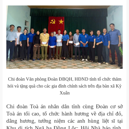
Chi đoàn Văn phòng Đoàn
ĐBQH
,
HĐND tỉnh
tổ chức thăm
hỏi và
tặng quà
cho các gia đình chính sách trên địa bàn xã Kỳ
Xuân
Chi đoàn Toà án nhân dân tỉnh cùng Đoàn cơ sở
Toà án tối cao,
tổ chức
hành hương về địa chỉ đỏ,
dâng hương, tưởng niệm các anh hùng liệt sĩ tại
Khu di tích Ngã ba Đồng Lộc
;
Hội Nhà báo tỉnh,