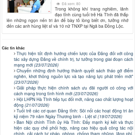
Đã xem: 80
Trong không khí trang nghiêm, lãnh
đạo tỉnh cùng tuổi trẻ Hà Tĩnh đã thắp
lên những ngọn nến tri ân để bày tỏ lòng biết ơn, tưởng nhớ
đến các anh hùng liệt sĩ và 10 nữ TNXP tại Ngã ba Đồng Lộc.
Các tin khác
Thực hiện tốt định hướng chiến lược của Đảng đối với công
tác xây dựng Đảng về chính trị, tư tưởng trong giai đoạn cách
mạng mới
(23/07/2026)
Chuyển những định hướng thành quyết sách tháo gỡ điểm
nghẽn, khơi thông nguồn lực và tạo năng lực phát triển mới*
(23/07/2026)
Giải pháp thực hiện chính sách ưu đãi người có công với
cách mạng trong tình hình mới
(23/07/2026)
Hội LHPN Hà Tĩnh tiếp tục đổi mới, nâng cao chất lượng hoạt
động
(21/07/2026)
Tuổi trẻ các cơ quan Đảng tỉnh: Sôi nổi các hoạt động tri ân
kỷ niệm 79 năm Ngày Thương binh - Liệt sĩ
(19/07/2026)
Ban Nội chính Tỉnh ủy Hà Tĩnh: Đẩy mạnh ký kết và thực
hiện các quy chế phối hợp, nâng cao hiệu quả công tác nội
chính, cải cách tư pháp, phòng, chống tham nhũng, lãng phí,