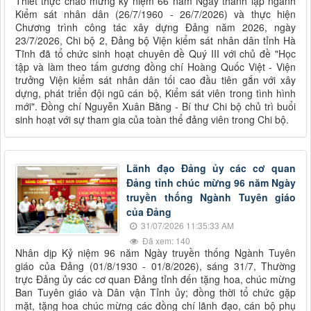
Thiết thực chào mừng kỷ niệm 66 năm Ngày thành lập ngành
Kiểm sát nhân dân (26/7/1960 - 26/7/2026) và thực hiện
Chương trình công tác xây dựng Đảng năm 2026, ngày
23/7/2026, Chi bộ 2, Đảng bộ Viện kiểm sát nhân dân tỉnh Hà
Tĩnh đã tổ chức sinh hoạt chuyên đề Quý III với chủ đề "Học
tập và làm theo tấm gương đồng chí Hoàng Quốc Việt - Viện
trưởng Viện kiểm sát nhân dân tối cao đầu tiên gắn với xây
dựng, phát triển đội ngũ cán bộ, Kiểm sát viên trong tình hình
mới". Đồng chí Nguyễn Xuân Bằng - Bí thư Chi bộ chủ trì buổi
sinh hoạt với sự tham gia của toàn thể đảng viên trong Chi bộ.
Lãnh đạo Đảng ủy các cơ quan
Đảng tỉnh chúc mừng 96 năm Ngày
truyền thống Ngành Tuyên giáo
của Đảng
31/07/2026 11:35:33 AM
Đã xem: 140
Nhân dịp Kỷ niệm 96 năm Ngày truyền thống Ngành Tuyên
giáo của Đảng (01/8/1930 - 01/8/2026), sáng 31/7, Thường
trực Đảng ủy các cơ quan Đảng tỉnh đến tặng hoa, chúc mừng
Ban Tuyên giáo và Dân vận Tỉnh ủy; đồng thời tổ chức gặp
mặt, tặng hoa chúc mừng các đồng chí lãnh đạo, cán bộ phụ