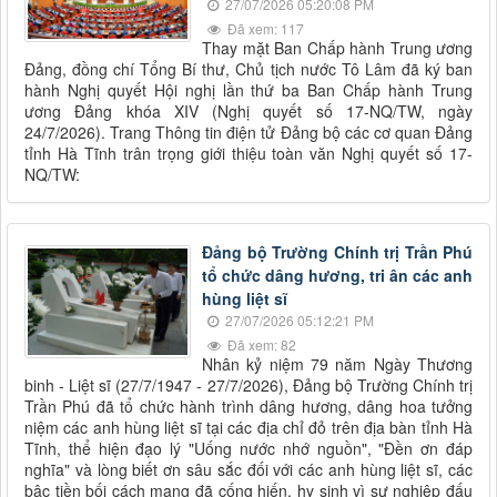
27/07/2026 05:20:08 PM
Đã xem: 117
Thay mặt Ban Chấp hành Trung ương
Đảng, đồng chí Tổng Bí thư, Chủ tịch nước Tô Lâm đã ký ban
hành Nghị quyết Hội nghị lần thứ ba Ban Chấp hành Trung
ương Đảng khóa XIV (Nghị quyết số 17-NQ/TW, ngày
24/7/2026). Trang Thông tin điện tử Đảng bộ các cơ quan Đảng
tỉnh Hà Tĩnh trân trọng giới thiệu toàn văn Nghị quyết số 17-
NQ/TW:
Đảng bộ Trường Chính trị Trần Phú
tổ chức dâng hương, tri ân các anh
hùng liệt sĩ
27/07/2026 05:12:21 PM
Đã xem: 82
Nhân kỷ niệm 79 năm Ngày Thương
binh - Liệt sĩ (27/7/1947 - 27/7/2026), Đảng bộ Trường Chính trị
Trần Phú đã tổ chức hành trình dâng hương, dâng hoa tưởng
niệm các anh hùng liệt sĩ tại các địa chỉ đỏ trên địa bàn tỉnh Hà
Tĩnh, thể hiện đạo lý "Uống nước nhớ nguồn", "Đền ơn đáp
nghĩa" và lòng biết ơn sâu sắc đối với các anh hùng liệt sĩ, các
bậc tiền bối cách mạng đã cống hiến, hy sinh vì sự nghiệp đấu