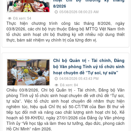
8/2026
05/08/2026 08:00:23 AM
Đã xem: 54
Thực hiện chương trình công tác tháng 8/2026, ngày
03/8/2026, các chi bộ trực thuộc Đảng bộ MTTQ Việt Nam tỉnh
tổ chức sinh hoạt chi bộ thường kỳ với nhiều nội dung thiết
thực, bám sát nhiệm vụ chính trị của từng đơn vị.
Chi bộ Quản trị - Tài chính, Đảng
bộ Văn phòng Tỉnh uỷ tổ chức sinh
hoạt chuyên đề “Tự soi, tự sửa”
04/08/2026 05:43:43 PM
Đã xem: 84
Chiều 03/8/2026, Chi bộ Quản trị - Tài chính, Đảng bộ Văn
phòng Tỉnh uỷ tổ chức sinh hoạt chuyên đề với chủ đề “Tự soi,
tự sửa”. Việc tổ chức sinh hoạt chuyên đề nhằm thực hiện
nghiêm túc, hiệu quả Chỉ thị số 50-CT/TW của Ban Bí thư về
tiếp tục đổi mới và nâng cao chất lượng sinh hoạt chi bộ, Kế
hoạch số 59-KH/ĐU, ngày 27/01/2026 của Đảng ủy Văn phòng
Tỉnh ủy “Về học tập và làm theo tư tưởng, đạo đức, phong cách
Hồ Chí Minh” năm 2026.