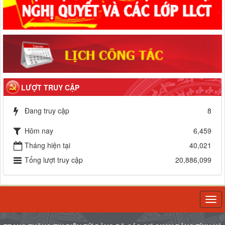
LƯỢT TRUY CẬP
Đang truy cập
8
Hôm nay
6,459
Tháng hiện tại
40,021
Tổng lượt truy cập
20,886,099
Togg
navi