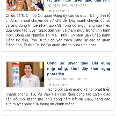
tác tham mưu, tuyên giáo, dân vận.
04/08/2026 10:11:53 AM
Đã xem: 97
Chiều 03/8, Chi bộ Cơ quan Đảng ủy các cơ quan Đảng tỉnh tổ
chức sinh hoạt chuyên đề với chủ đề “Đẩy mạnh chuyển đổi số
và ứng dụng trí tuệ nhân tạo (AI) trong đổi mới, nâng cao hiệu
quả công tác tuyên giáo, dân vận và tham mưu trong tình hình
mới”. Đồng chí Nguyễn Thị Mai Thủy - Ủy viên Ban Chấp hành
Đảng bộ tỉnh, Phó Bí thư chuyên trách Đảng ủy các cơ quan
Đảng tỉnh, Bí thư Chi bộ Cơ quan chủ trì buổi sinh hoạt.
Công tác tuyên giáo: Bắt đúng
nhịp sống, khơi dậy khát vọng
phát triển
31/07/2026 06:33:01 PM
Đã xem: 61
Trong bối cảnh mạng xã hội phát triển
nhanh chóng, TS. Vũ Văn Tiến cho rằng công tác tuyên giáo
cần đổi mới mạnh mẽ, chủ động nắm bắt dư luận, nâng cao
sức thuyết phục của thông tin chính thống.