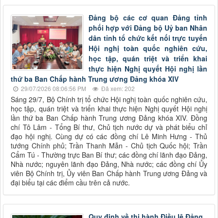
Đảng bộ các cơ quan Đảng tỉnh
phối hợp với Đảng bộ Uỷ ban Nhân
dân tỉnh tổ chức kết nối trực tuyến
Hội nghị toàn quốc nghiên cứu,
học tập, quán triệt và triển khai
thực hiện Nghị quyết Hội nghị lần
thứ ba Ban Chấp hành Trung ương Đảng khóa XIV
29/07/2026 08:06:56 PM
Đã xem: 202
Sáng 29/7, Bộ Chính trị tổ chức Hội nghị toàn quốc nghiên cứu,
học tập, quán triệt và triển khai thực hiện Nghị quyết Hội nghị
lần thứ ba Ban Chấp hành Trung ương Đảng khóa XIV. Đồng
chí Tô Lâm - Tổng Bí thư, Chủ tịch nước dự và phát biểu chỉ
đạo hội nghị. Cùng dự có các đồng chí Lê Minh Hưng - Thủ
tướng Chính phủ; Trần Thanh Mẫn - Chủ tịch Quốc hội; Trần
Cẩm Tú - Thường trực Ban Bí thư; các đồng chí lãnh đạo Đảng,
Nhà nước; nguyên lãnh đạo Đảng, Nhà nước; các đồng chí Ủy
viên Bộ Chính trị, Ủy viên Ban Chấp hành Trung ương Đảng và
đại biểu tại các điểm cầu trên cả nước.
Quy định về thi hành Điều lệ Đảng