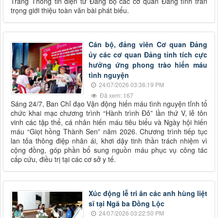
Trang Thông tin điện tử Đảng bộ các cơ quan Đảng tỉnh trân
trọng giới thiệu toàn văn bài phát biểu.
Cán bộ, đảng viên Cơ quan Đảng
ủy các cơ quan Đảng tỉnh tích cực
hưởng ứng phong trào hiến máu
tình nguyện
24/07/2026 03:36:19 PM
Đã xem: 167
Sáng 24/7, Ban Chỉ đạo Vận động hiến máu tình nguyện tỉnh tổ
chức khai mạc chương trình “Hành trình Đỏ” lần thứ V, lễ tôn
vinh các tập thể, cá nhân hiến máu tiêu biểu và Ngày hội hiến
máu “Giọt hồng Thành Sen” năm 2026. Chương trình tiếp tục
lan tỏa thông điệp nhân ái, khơi dậy tinh thần trách nhiệm vì
cộng đồng, góp phần bổ sung nguồn máu phục vụ công tác
cấp cứu, điều trị tại các cơ sở y tế.
Xúc động lễ tri ân các anh hùng liệt
sĩ tại Ngã ba Đồng Lộc
24/07/2026 03:22:50 PM