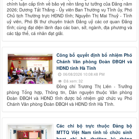
chính luận cấp tỉnh về bảo vệ nền tảng tư tưởng của Đảng năm
2026; Dương Tất Thắng - Ủy viên Ban Thường vụ Tỉnh ủy, Phó
Chủ tịch Thường trực HĐND tỉnh; Nguyễn Thị Mai Thuỷ - Tỉnh
uỷ viên, Phó Bí thư chuyên trách Đảng uỷ các cơ quan Đảng
tỉnh; cùng đại diện lãnh đạo các ban, sở, ngành, địa phương và
các tập thể, cá nhân đạt giải.
Công bố quyết định bổ nhiệm Phó
Chánh Văn phòng Đoàn ĐBQH và
HĐND tỉnh Hà Tĩnh
06/08/2026 10:08:48 PM
Đã xem: 32
Đồng chí Trương Thị Liên - Trưởng
phòng Tổng hợp, Thông tin, Dân nguyện thuộc Văn phòng
Đoàn ĐBQH và HĐND tỉnh được bổ nhiệm giữ chức vụ Phó
Chánh Văn phòng Đoàn ĐBQH và HĐND tỉnh Hà Tĩnh.
Các chi bộ trực thuộc Đảng bộ
MTTQ Việt Nam tỉnh tổ chức sinh
hoạt chi bộ thường kỳ tháng