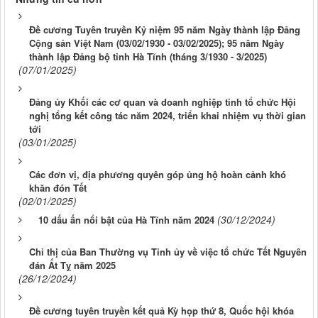
Đề cương Tuyên truyền Kỷ niệm 95 năm Ngày thành lập Đảng
Cộng sản Việt Nam (03/02/1930 - 03/02/2025); 95 năm Ngày
thành lập Đảng bộ tỉnh Hà Tĩnh (tháng 3/1930 - 3/2025)
(07/01/2025)
Đảng ủy Khối các cơ quan và doanh nghiệp tỉnh tổ chức Hội
nghị tổng kết công tác năm 2024, triển khai nhiệm vụ thời gian
tới
(03/01/2025)
Các đơn vị, địa phương quyên góp ủng hộ hoàn cảnh khó
khăn đón Tết
(02/01/2025)
(30/12/2024)
10 dấu ấn nổi bật của Hà Tĩnh năm 2024
Chỉ thị của Ban Thường vụ Tỉnh ủy về việc tổ chức Tết Nguyên
đán Ất Tỵ năm 2025
(26/12/2024)
Đề cương tuyên truyền kết quả Kỳ họp thứ 8, Quốc hội khóa