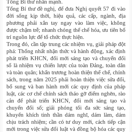
Tổng Bí thư nhấn mạnh.
Tổng Bí thư đề nghị, để đưa Nghị quyết 57 đi vào
đời sống kịp thời, hiệu quả, các cấp, ngành, địa
phương phải xắn tay ngay vào làm việc, không
được chậm trễ; nhanh chóng thể chế hóa, ưu tiên bố
trí nguồn lực để tổ chức thực hiện.
Trong đó, cần tập trung các nhiệm vụ, giải pháp đột
phá: Thống nhất nhận thức và hành động, xác định
phát triển KHCN, đổi mới sáng tạo và chuyển đổi
số là nhiệm vụ chiến lược của toàn Đảng, toàn dân
và toàn quân; khẩn trương hoàn thiện thể chế, chính
sách, trong năm 2025 phải hoàn thiện việc sửa đổi,
bổ sung và ban hành mới các quy định của pháp
luật, các cơ chế chính sách tháo gỡ điểm nghẽn, rào
cản để phát triển KHCN, đổi mới sáng tạo và
chuyển đổi số; giải phóng tối đa sức sáng tạo,
khuyến khích tinh thần dám nghĩ, dám làm, dám
chịu trách nhiệm; cần có tư duy mới, cách tiếp cận
mới trong việc sửa đổi luật và đồng bộ hóa các quy