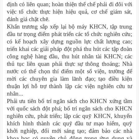
định có liên quan; hoàn thiện thể chế phải đi đôi với
việc tổ chức thực hiện hiệu quả, cơ chế giám sát,
đánh giá chặt chẽ.
Khẩn trương sắp xếp lại bộ máy KHCN, tập trung
đầu tư trọng điểm phát triển các tổ chức nghiên cứu;
có kế hoạch xây dựng nguồn lực chất lượng cao;
triển khai các giải pháp đột phá thu hút các tập đoàn
công nghệ hàng đầu, thu hút nhân tài KHCN; các
thủ tục liên quan phải thực sự thông thoáng; Nhà
nước có thể chọn thí điểm một số viện, trường để
mời các chuyên gia làm lãnh đạo; tạo điều kiện
thuận lợi hỗ trợ thành lập các viện nghiên cứu tư
nhân...
Phải ưu tiên bố trí ngân sách cho KHCN xứng tầm
với quốc sách đột phá; bố trí ngân sách cho KHCN
nghiên cứu, phát triển; lập các quỹ KHCN, khuyến
khích hình thành các quỹ đầu tư mạo hiểm, quỹ
khởi nghiệp, đổi mới sáng tạo; đảm bảo các nhà
khoa học có quyền chủ động trong ứng dụng và