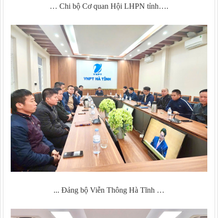
… Chi bộ Cơ quan Hội LHPN tỉnh….
... Đảng bộ Viễn Thông Hà Tĩnh …