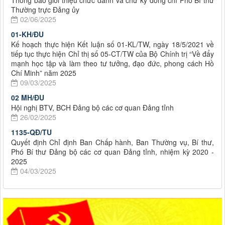
Thông báo giới thiệu chức danh và chữ ký đồng chí Phó Bí thư
Thường trực Đảng ủy
02/06/2025
01-KH/ĐU
Kế hoạch thực hiện Kết luận số 01-KL/TW, ngày 18/5/2021 về
tiếp tục thực hiện Chỉ thị số 05-CT/TW của Bộ Chính trị “Về đẩy
mạnh học tập và làm theo tư tưởng, đạo đức, phong cách Hồ
Chí Minh” năm 2025
09/03/2025
02 MH/ĐU
Hội nghị BTV, BCH Đảng bộ các cơ quan Đảng tỉnh
26/02/2025
1135-QĐ/TU
Quyết định Chỉ định Ban Chấp hành, Ban Thường vụ, Bí thư,
Phó Bí thư Đảng bộ các cơ quan Đảng tỉnh, nhiệm kỳ 2020 -
2025
04/03/2025