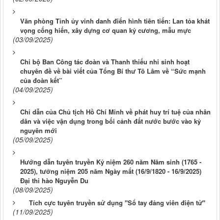
Văn phòng Tỉnh ủy vinh danh điển hình tiên tiến: Lan tỏa khát
vọng cống hiến, xây dựng cơ quan kỷ cương, mẫu mực
(03/09/2025)
Chi bộ Ban Công tác đoàn và Thanh thiếu nhi sinh hoạt
chuyên đề về bài viết của Tổng Bí thư Tô Lâm về “Sức mạnh
của đoàn kết”
(04/09/2025)
Chỉ dẫn của Chủ tịch Hồ Chí Minh về phát huy trí tuệ của nhân
dân và việc vận dụng trong bối cảnh đất nước bước vào kỷ
nguyên mới
(05/09/2025)
Hướng dẫn tuyên truyền Kỷ niệm 260 năm Năm sinh (1765 -
2025), tưởng niệm 205 năm Ngày mất (16/9/1820 - 16/9/2025)
Đại thi hào Nguyễn Du
(08/09/2025)
Tích cực tuyên truyền sử dụng "Sổ tay đảng viên điện tử"
(11/09/2025)