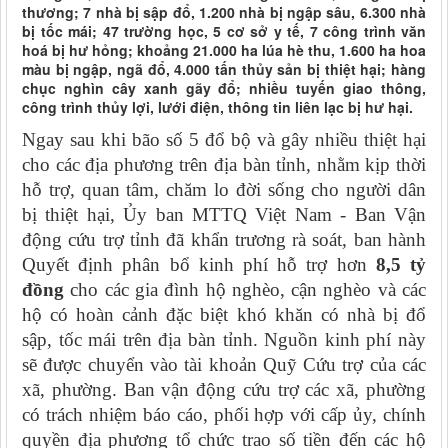
thương; 7 nhà bị sập đổ, 1.200 nhà bị ngập sâu, 6.300 nhà
bị tốc mái; 47 trường học, 5 cơ sở y tế, 7 công trình văn
hoá bị hư hỏng; khoảng 21.000 ha lúa hè thu, 1.600 ha hoa
màu bị ngập, ngã đổ, 4.000 tấn thủy sản bị thiệt hại; hàng
chục nghìn cây xanh gãy đổ; nhiều tuyến giao thông,
công trình thủy lợi, lưới điện, thông tin liên lạc bị hư hại.
Ngay sau khi bão số 5 đổ bộ và gây nhiều thiệt hại
cho các địa phương trên địa bàn tỉnh, nhằm kịp thời
hỗ trợ, quan tâm, chăm lo đời sống cho người dân
bị thiệt hại, Ủy ban MTTQ Việt Nam - Ban Vận
động cứu trợ tỉnh đã khẩn trương rà soát, ban hành
Quyết định phân bổ kinh phí hỗ trợ hơn
8,5 tỷ
đồng
cho các gia đình hộ nghèo, cận nghèo và các
hộ có hoàn cảnh đặc biệt khó khăn có nhà bị đổ
sập, tốc mái trên địa bàn tỉnh. Nguồn kinh phí này
sẽ được chuyển vào tài khoản Quỹ Cứu trợ của các
xã, phường. Ban vận động cứu trợ các xã, phường
có trách nhiệm báo cáo, phối hợp với cấp ủy, chính
quyền địa phương tổ chức trao số tiền đến các hộ