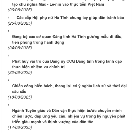
tạo chủ nghĩa Mác - Lê-nin vào thực tiễn Việt Nam
(26/08/2025)
Các cấp Hội phụ nữ Hà Tĩnh chung tay giúp dân tránh bão
(25/08/2025)
Đảng bộ các cơ quan Đảng tỉnh Hà Tĩnh gương mẫu đi đầu,
tiên phong trong hành động
(24/08/2025)
Phát huy vai trò của Đảng ủy CCQ Đảng tỉnh trong lãnh đạo
thực hiện nhiệm vụ chính trị
(22/08/2025)
Chiến công hiển hách, thắng lợi có ý nghĩa lịch sử và thời đại
sâu sắc
(18/08/2025)
Ngành Tuyên giáo và Dân vận thực hiện bước chuyển mình
chiến lược, đáp ứng yêu cầu, nhiệm vụ trong kỷ nguyên phát
triển giàu mạnh và thịnh vượng của dân tộc
(14/08/2025)