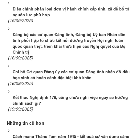
Điều chỉnh phân loại đơn vị hành chính cấp tỉnh, xã để bố trí
nguồn lực phù hợp
(15/09/2025)
Đảng bộ các cơ quan Đảng tỉnh, Đảng bộ Uỷ ban Nhân dân
tỉnh phối hợp tổ chức kết nối đường truyền Hội nghị toàn
quốc quán triệt, triển khai thực hiện các Nghị quyết của Bộ
Chính trị
(16/09/2025)
Chi bộ Cơ quan Đảng ủy các cơ quan Đảng tỉnh nhận đỡ đầu
học sinh có hoàn cảnh đặc biệt khó khăn
(16/09/2025)
Kết thúc Nghị định 178, công chức nghỉ việc ngay sẽ hưởng
chính sách gì?
(19/09/2025)
Những tin cũ hơn
Cách mạng Tháng Tám năm 1945 - kết quả sự vận dụng sáng