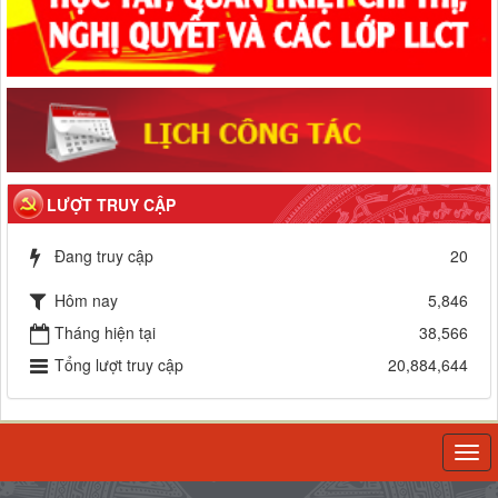
LƯỢT TRUY CẬP
Đang truy cập
20
Hôm nay
5,846
Tháng hiện tại
38,566
Tổng lượt truy cập
20,884,644
Togg
navi