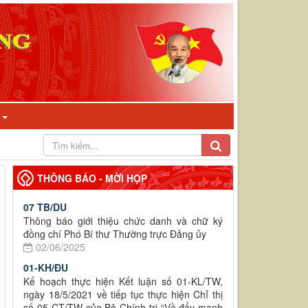
I
THÔNG BÁO - MỜI HỌP
07 TB/DU
Thông báo giới thiệu chức danh và chữ ký
đồng chí Phó Bí thư Thường trực Đảng ủy
02/06/2025
01-KH/ĐU
Kế hoạch thực hiện Kết luận số 01-KL/TW,
ngày 18/5/2021 về tiếp tục thực hiện Chỉ thị
số 05-CT/TW của Bộ Chính trị “Về đẩy mạnh