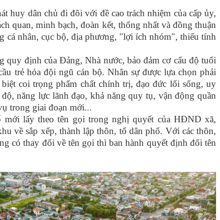
t huy dân chủ đi đôi với đề cao trách nhiệm của cấp ủy,
hách quan, minh bạch, đoàn kết, thống nhất và đồng thuận
g cá nhân, cục bộ, địa phương, "lợi ích nhóm", thiếu tính
ng quy định của Đảng, Nhà nước, bảo đảm cơ cấu độ tuổi
 cầu trẻ hóa đội ngũ cán bộ. Nhân sự được lựa chọn phải
biệt coi trọng phẩm chất chính trị, đạo đức lối sống, uy
nh độ, năng lực lãnh đạo, khả năng quy tụ, vận động quần
ụ trong giai đoạn mới...
ố mới lấy theo tên gọi trong nghị quyết của HĐND xã,
 về sắp xếp, thành lập thôn, tổ dân phố. Với các thôn,
g có thay đổi về tên gọi thì ban hành quyết định đổi tên