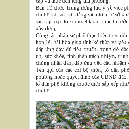
cấp và thực tiễn từng địa phương.
Ban Tổ chức Trung ương lưu ý về việc phá
chi bộ và cán bộ, đảng viên trên cơ sở k
sau sắp xếp; kiên quyết khắc phục tư tưởn
xây dựng.
Công tác nhân sự phải thực hiện theo đú
hợp lý, hài hòa giữa tính kế thừa và yêu
đáp ứng đầy đủ tiêu chuẩn, trong đó đặc 
tín, sức khỏe, tinh thần trách nhiệm, trì
chúng nhân dân, đáp ứng yêu cầu nhiệm v
Tên gọi của các chi bộ thôn, tổ dân ph
phường hoặc quyết định của UBND đặc khu
tổ dân phố không thuộc diện sắp xếp nhưn
chi bộ.