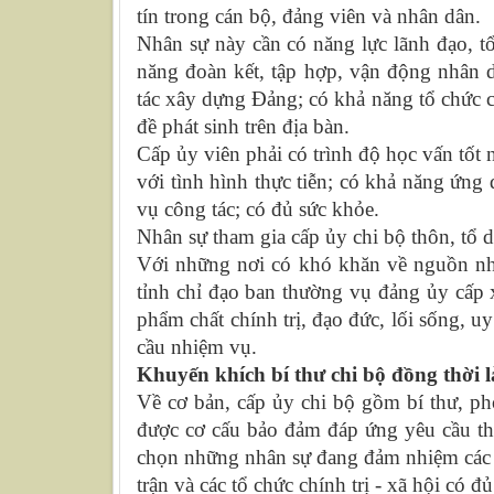
tín trong cán bộ, đảng viên và nhân dân.
Nhân sự này cần có năng lực lãnh đạo, tổ
năng đoàn kết, tập hợp, vận động nhân d
tác xây dựng Đảng; có khả năng tổ chức c
đề phát sinh trên địa bàn.
Cấp ủy viên phải có trình độ học vấn tốt 
với tình hình thực tiễn; có khả năng ứng
vụ công tác; có đủ sức khỏe.
Nhân sự tham gia cấp ủy chi bộ thôn, tổ d
Với những nơi có khó khăn về nguồn nhâ
tỉnh chỉ đạo ban thường vụ đảng ủy cấp 
phẩm chất chính trị, đạo đức, lối sống, u
cầu nhiệm vụ.
Khuyến khích bí thư chi bộ đồng thời 
Về cơ bản, cấp ủy chi bộ gồm bí thư, ph
được cơ cấu bảo đảm đáp ứng yêu cầu thự
chọn những nhân sự đang đảm nhiệm các c
trận và các tổ chức chính trị - xã hội có đ