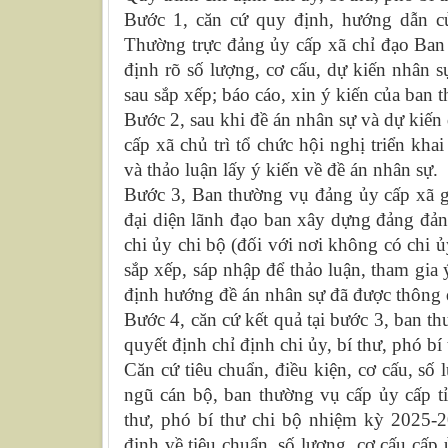
Bước 1, căn cứ quy định, hướng dẫn củ
Thường trực đảng ủy cấp xã chỉ đạo Ba
định rõ số lượng, cơ cấu, dự kiến nhân sự
sau sắp xếp; báo cáo, xin ý kiến của ban 
Bước 2, sau khi đề án nhân sự và dự kiế
cấp xã chủ trì tổ chức hội nghị triển kha
và thảo luận lấy ý kiến về đề án nhân sự.
Bước 3, Ban thường vụ đảng ủy cấp xã g
đại diện lãnh đạo ban xây dựng đảng đảng
chi ủy chi bộ (đối với nơi không có chi ủ
sắp xếp, sáp nhập để thảo luận, tham gia 
định hướng đề án nhân sự đã được thông 
Bước 4, căn cứ kết quả tại bước 3, ban t
quyết định chỉ định chi ủy, bí thư, phó 
Căn cứ tiêu chuẩn, điều kiện, cơ cấu, số 
ngũ cán bộ, ban thường vụ cấp ủy cấp tỉn
thư, phó bí thư chi bộ nhiệm kỳ 2025
định về tiêu chuẩn, số lượng, cơ cấu cấp 