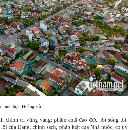
 minh họa: Hoàng Hà
nh chính trị vững vàng; phẩm chất đạo đức, lối sống tốt;
ối của Đảng, chính sách, pháp luật của Nhà nước; có uy