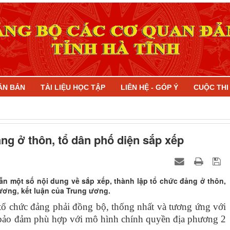
ĂN BẢN
TÀI LIỆU HỌC TẬP
LIÊN HỆ - GÓP Ý
CUỘC TH
ảng ở thôn, tổ dân phố diện sắp xếp
 một số nội dung về sắp xếp, thành lập tổ chức đảng ở thôn,
ương, kết luận của Trung ương.
 tổ chức đảng phải đồng bộ, thống nhất và tương ứng với
ố, bảo đảm phù hợp với mô hình chính quyền địa phương 2