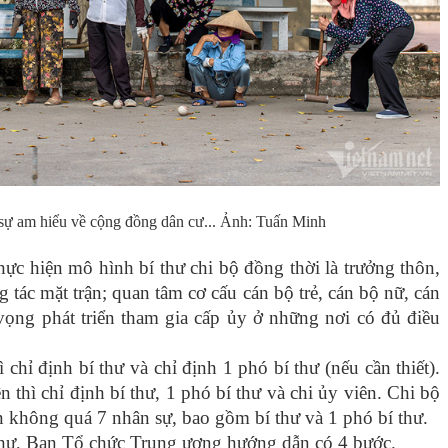
 sự am hiểu về cộng đồng dân cư... Ảnh: Tuấn Minh
c hiện mô hình bí thư chi bộ đồng thời là trưởng thôn,
 tác mặt trận; quan tâm cơ cấu cán bộ trẻ, cán bộ nữ, cán
n vọng phát triển tham gia cấp ủy ở những nơi có đủ điều
 chỉ định bí thư và chỉ định 1 phó bí thư (nếu cần thiết).
n thì chỉ định bí thư, 1 phó bí thư và chi ủy viên. Chi bộ
ên không quá 7 nhân sự, bao gồm bí thư và 1 phó bí thư.
í thư, Ban Tổ chức Trung ương hướng dẫn có 4 bước.