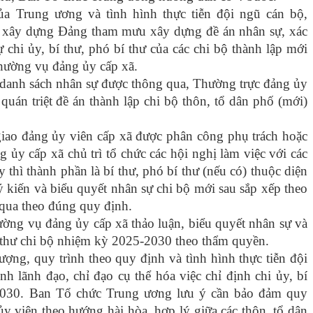
a Trung ương và tình hình thực tiễn đội ngũ cán bộ,
n xây dựng Đảng tham mưu xây dựng đề án nhân sự, xác
 chi ủy, bí thư, phó bí thư của các chi bộ thành lập mới
thường vụ đảng ủy cấp xã.
n danh sách nhân sự được thông qua, Thường trực đảng ủy
i quán triệt đề án thành lập chi bộ thôn, tổ dân phố (mới)
iao đảng ủy viên cấp xã được phân công phụ trách hoặc
 ủy cấp xã chủ trì tổ chức các hội nghị làm việc với các
y thì thành phần là bí thư, phó bí thư (nếu có) thuộc diện
ý kiến và biểu quyết nhân sự chi bộ mới sau sắp xếp theo
qua theo đúng quy định.
hường vụ đảng ủy cấp xã thảo luận, biểu quyết nhân sự và
bí thư chi bộ nhiệm kỳ 2025-2030 theo thẩm quyền.
lượng, quy trình theo quy định và tình hình thực tiễn đội
h lãnh đạo, chỉ đạo cụ thể hóa việc chỉ định chi ủy, bí
-2030. Ban Tổ chức Trung ương lưu ý cần bảo đảm quy
ủy viên theo hướng hài hòa, hợp lý giữa các thôn, tổ dân