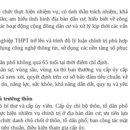
 chức thực hiện nhiệm vụ; có tinh thần trách nhiệm, khả
ân; am hiểu tình hình địa bàn dân cư; hiểu biết về công
ác hoạt động cộng đồng dân cư và xử lý kịp thời các vấn
nghiệp THPT trở lên và trình độ lý luận chính trị phù hợp
 dụng công nghệ thông tin, sử dụng các nền tảng số phục
ân phố không quá 65 tuổi tại thời điểm chỉ định.
n sự, vùng sâu, vùng xa thì ban thường vụ cấp ủy cấp
xã xem xét, quyết định trên cơ sở bảo đảm tiêu chuẩn về
y tín, năng lực, sức khỏe, khả năng dẫn dắt, quy tụ và yêu
là trưởng thôn
ó bí thư và cấp ủy viên. Cấp ủy chi bộ thôn, tổ dân phố
c hiện nhiệm vụ chính trị ở địa bàn dân cư; ưu tiên lựa
hức danh chủ chốt ở thôn, tổ dân phố, ban công tác mặt
ủ tiêu chuẩn, điều kiện tham gia cấp ủy.