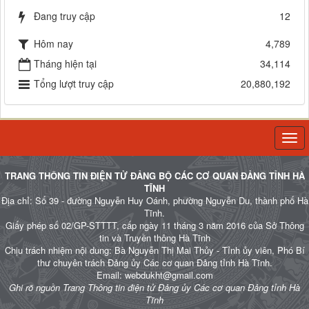
Đang truy cập
12
Hôm nay
4,789
Tháng hiện tại
34,114
Tổng lượt truy cập
20,880,192
Togg
navi
TRANG THÔNG TIN ĐIỆN TỬ ĐẢNG BỘ CÁC CƠ QUAN ĐẢNG TỈNH HÀ
TĨNH
Địa chỉ: Số 39 - đường Nguyễn Huy Oánh, phường Nguyễn Du, thành phố Hà
Tĩnh.
Giấy phép số 02/GP-STTTT, cấp ngày 11 tháng 3 năm 2016 của Sở Thông
tin và Truyền thông Hà Tĩnh
Chịu trách nhiệm nội dung: Bà Nguyễn Thị Mai Thủy - Tỉnh ủy viên, Phó Bí
thư chuyên trách Đảng ủy Các cơ quan Đảng tỉnh Hà Tĩnh.
Email: webdukht@gmail.com
Ghi rõ nguồn Trang Thông tin điện tử Đảng ủy Các cơ quan Đảng tỉnh Hà
Tĩnh