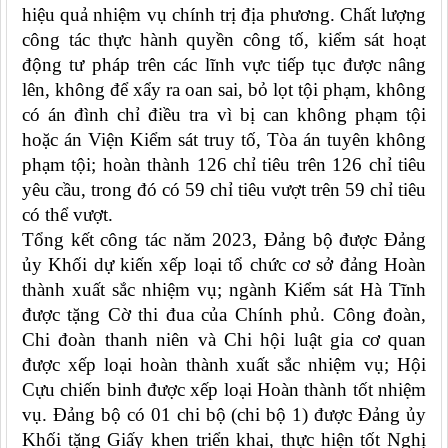
hiệu quả nhiệm vụ chính trị địa phương.
Chất lượng
công tác thực hành quyền công tố, kiểm sát hoạt
động tư pháp trên các lĩnh vực tiếp tục được nâng
lên, không để xẩy ra oan sai, bỏ lọt tội phạm, không
có án đình chỉ điều tra vì bị can không phạm tội
hoặc án Viện Kiểm sát truy tố, Tòa án tuyên không
phạm tội; hoàn thành 126 chỉ tiêu trên 126 chỉ tiêu
yêu cầu, trong đó có 59 chỉ tiêu vượt trên 59 chỉ tiêu
có thể vượt
.
Tổng kết công tác năm 2023, Đảng bộ được Đảng
ủy Khối dự kiến xếp loại tổ chức cơ sở đảng Hoàn
thành xuất sắc nhiệm vụ; ngành Kiểm sát Hà Tĩnh
được tặng Cờ thi đua của Chính phủ.
Công đoàn,
Chi đoàn thanh niên và Chi hội luật gia cơ quan
được xếp loại hoàn thành xuất sắc nhiệm vụ; Hội
Cựu chiến binh được xếp loại Hoàn thành tốt nhiệm
vụ.
Đảng bộ có 01 chi bộ (chi bộ 1) được Đảng ủy
Khối tặng Giấy khen
triển khai, thực hiện tốt Nghị