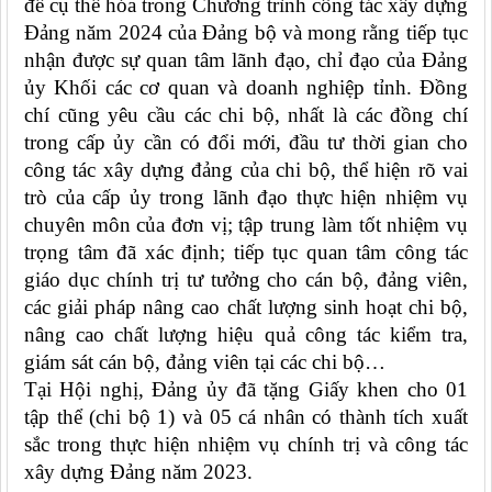
để cụ thể hóa trong Chương trình công tác xây dựng
Đảng năm 2024 của Đảng bộ
và mong rằng tiếp tục
nhận được sự quan tâm lãnh đạo, chỉ đạo của Đảng
ủy
K
hối các cơ quan và doanh nghiệp tỉnh
. Đồng
chí cũng yêu cầu các chi bộ, nhất là các đồng chí
trong cấp ủy cần có đổi mới, đầu tư thời gian cho
công tác xây dựng đảng của chi bộ, thể hiện rõ vai
trò của cấp ủy trong lãnh đạo thực hiện nhiệm vụ
chuyên môn của đơn vị; tập trung làm tốt nhiệm vụ
trọng tâm đã xác định; tiếp tục quan tâm công tác
giáo dục chính trị tư tưởng cho cán bộ, đảng viên,
các giải pháp nâng cao chất lượng sinh hoạt chi bộ,
nâng cao chất lượng hiệu quả công tác kiểm tra,
giám sát cán bộ, đảng viên tại các chi bộ…
Tại Hội nghị, Đảng ủy đã tặng Giấy khen cho 01
tập thể (chi bộ 1) và 05 cá nhân có thành tích xuất
sắc trong thực hiện nhiệm vụ chính trị và công tác
xây dựng Đảng năm 2023.