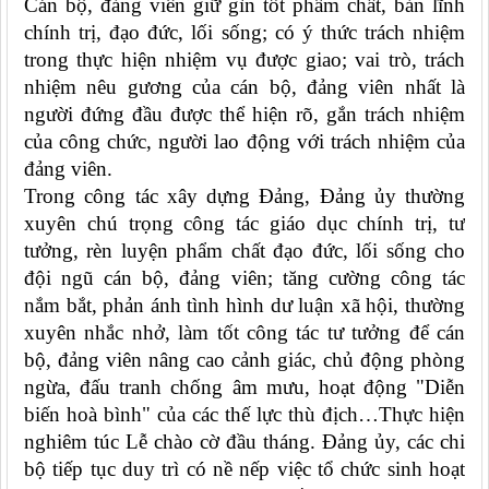
Cán bộ, đảng viên giữ gìn tốt phẩm chất, bản lĩnh
chính trị, đạo đức, lối sống; có ý thức trách nhiệm
trong thực hiện nhiệm vụ được giao; vai trò, trách
nhiệm nêu gương của cán bộ, đảng viên nhất là
người đứng đầu được thể hiện rõ, gắn trách nhiệm
của công chức, người lao động với trách nhiệm của
đảng viên.
Trong công tác xây dựng Đảng, Đảng ủy thường
xuyên chú trọng cô
ng tác giáo dục chính trị, tư
tưởng, rèn luyện phẩm chất đạo đức, lối sống cho
đội ngũ cán bộ, đảng viên;
tăng cường công tác
nắm bắt, phản ánh tình hình dư luận xã hội, thường
xuyên nhắc nhở, làm tốt công tác tư tưởng để cán
bộ, đảng viên nâng cao cảnh giác, chủ động phòng
ngừa, đấu tranh chống âm mưu, hoạt động "Diễn
biến hoà bình" của các thế lực thù địch…T
hực hiện
nghiêm túc Lễ chào cờ đầu tháng.
Đảng ủy, các chi
bộ tiếp tục duy trì có nề nếp việc tổ chức sinh hoạt