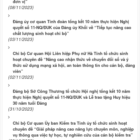
đơn vị”
(08/11/2023)
Đảng ủy cơ quan Tỉnh đoàn tổng kết 10 năm thực hiện Nghị
quyết số 11-NQ/ĐUK của Đảng ủy Khối về “Tiếp tục nâng cao
chất lượng sinh hoạt chi bộ”
(03/11/2023)
Chi bộ Cơ quan Hội Liên hiệp Phụ nữ Hà Tĩnh tổ chức sinh
hoạt chuyên đề “Nâng cao nhận thức về chuyển đổi số và ý
thức sử dụng mạng xã hội, an toàn thông tin cho cán bộ, đảng
viên”
(02/11/2023)
Đảng bộ Sở Công Thương tổ chức Hội nghị tổng kết 10 năm
thực hiện Nghị quyết số 11-NQ/ĐUK và Lễ trao tặng Huy hiệu
30 năm tuổi Đảng
(31/10/2023)
Chi bộ Cơ quan Ủy ban Kiểm tra Tỉnh ủy tổ chức sinh hoạt
chuyên đề “Giải pháp nâng cao năng lực chuyên môn, nghiệp
vụ thông qua việc tự học, tự nghiên cứu của cán bộ kiểm tra”