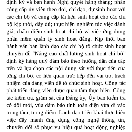
định kỳ và ban hành Nghị quyết hàng tháng
;
p
hân
công cấp ủy viên
theo dõi, chỉ đạo,
dự sinh hoạt với
các chi bộ và cung cấp tài liệu sinh hoạt cho các chi
bộ kịp thời, đầy đủ
;
thực hiện nghiêm túc việc
đánh
giá, chấm điểm sinh hoạt chi bộ và việc ứng dụng
phần mềm quản lý sinh hoạt đảng.
Kịp thời ban
hành văn bản lãnh đạo các chi bộ tổ chức sinh hoạt
chuyên đề “Nâng cao chất lượng sinh hoạt chi bộ”
định kỳ hàng quý đảm bảo theo hướng dẫn của cấp
trên và lựa chọn các nội dung sát với thực tiễn của
từng chi bộ, có liên quan trực tiếp đến vai trò, trách
nhiệm của đảng viên để tổ chức sinh hoạt. Công tác
phát triển đảng viên được quan tâm thực hiện. Công
tác kiểm tra, giám sát của Đảng ủy, Ủy ban kiểm tra
có đổi mới, vừa đảm bảo tính toàn diện vừa đi vào
trọng tâm, trọng điểm.
Lãnh đạo triển khai thực hiện
việc đẩy mạnh ứng dụng công nghệ thông tin,
chuyển đổi số phục vụ hiệu quả hoạt động nghiệp