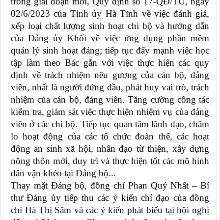
trong giai đoạn mới,
Quy định số 17-QĐ/TU, ngày
02/6/2023 của Tỉnh ủy Hà Tĩnh về việc đánh giá,
xếp loại chất lượng sinh hoạt chi bộ và hướng dẫn
của Đảng ủy Khối về việc ứng
dụng phần mềm
quản lý sinh hoạt đảng; tiếp tục đẩy mạnh việc học
tập làm theo Bác gắn với việc thực hiện các quy
định về trách nhiệm nêu gương của cán bộ, đảng
viên, nhất là người đứng đầu, phát huy vai trò, trách
nhiệm của cán bộ, đảng viên. Tăng cường công tác
kiểm tra, giám sát việc thực hiện nhiệm vụ của đảng
viên ở các chi bộ. Tiếp tục quan tâm lãnh đạo, chăm
lo hoạt động của các tổ chức đoàn thể, các hoạt
động an sinh xã hội, nhân đạo từ thiện, xây dựng
nông thôn mới, duy trì và thực hiện tốt các mô hình
dân vận khéo tại Đảng bộ...
Thay mặt Đảng bộ, đồng chí Phan Quý Nhất
– Bí
thư Đảng ủy
tiếp thu các ý kiến chỉ đạo của đồng
chí
Hà Thị Sâm
và các ý kiến phát biểu tại hội nghị