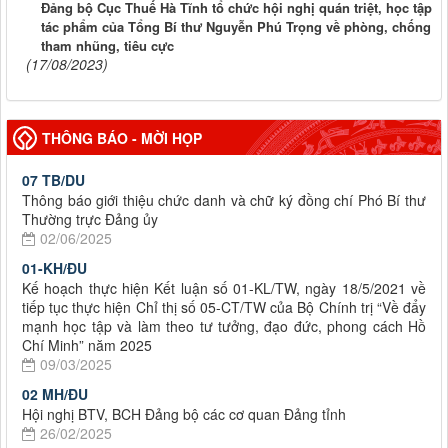
Đảng bộ Cục Thuế Hà Tĩnh tổ chức hội nghị quán triệt, học tập
tác phẩm của Tổng Bí thư Nguyễn Phú Trọng về phòng, chống
tham nhũng, tiêu cực
(17/08/2023)
THÔNG BÁO - MỜI HỌP
07 TB/DU
Thông báo giới thiệu chức danh và chữ ký đồng chí Phó Bí thư
Thường trực Đảng ủy
02/06/2025
01-KH/ĐU
Kế hoạch thực hiện Kết luận số 01-KL/TW, ngày 18/5/2021 về
tiếp tục thực hiện Chỉ thị số 05-CT/TW của Bộ Chính trị “Về đẩy
mạnh học tập và làm theo tư tưởng, đạo đức, phong cách Hồ
Chí Minh” năm 2025
09/03/2025
02 MH/ĐU
Hội nghị BTV, BCH Đảng bộ các cơ quan Đảng tỉnh
26/02/2025