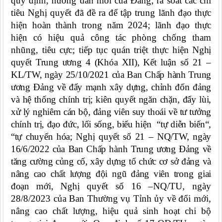
quy định, hướng dẫn mới của Đảng; rà soát các chỉ
tiêu Nghị quyết đã đề ra để tập trung lãnh đạo thực
hiện hoàn thành trong năm 2024; lãnh đạo thực
hiện có hiệu quả công tác phòng chống tham
nhũng, tiêu cực; tiếp tục quán triệt thực hiện
Nghị
quyết Trung ương 4 (Khóa XII),
Kết luận số 21 –
KL/TW, ngày 25/10/2021 của Ban Chấp hành Trung
ương Đảng về đẩy mạnh xây dựng, chỉnh đốn đảng
và hệ thống chính trị; kiên quyết ngăn chặn, đẩy lùi,
xử lý nghiêm cán bộ, đảng viên suy thoái về tư tưởng
chính trị, đạo đức, lối sống, biểu hiện “tự diễn biến“,
“tự chuyển hóa; Nghị quyết số 21 – NQ/TW, ngày
16/6/2022 của Ban Chấp hành Trung ương Đảng về
tăng cường củng cố, xây dựng tổ chức cơ sở đảng và
nâng cao chất lượng đội ngũ đảng viên trong giai
đoạn mới,
Nghị quyết số 16 –NQ/TU, ngày
28/8/2023 của Ban Thường vụ Tỉnh ủy về đổi mới,
nâng cao chất lượng, hiệu quả sinh hoạt chi bộ