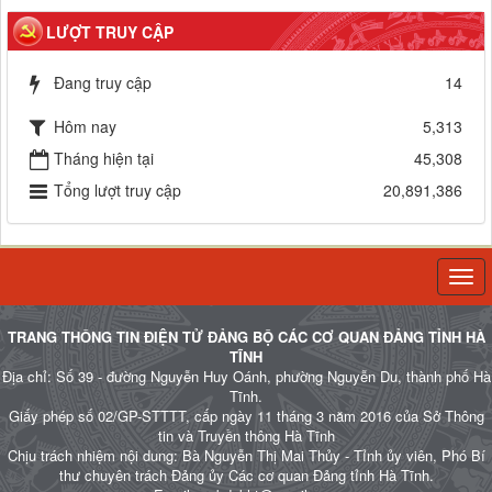
LƯỢT TRUY CẬP
Đang truy cập
14
Hôm nay
5,313
Tháng hiện tại
45,308
Tổng lượt truy cập
20,891,386
Togg
navi
TRANG THÔNG TIN ĐIỆN TỬ ĐẢNG BỘ CÁC CƠ QUAN ĐẢNG TỈNH HÀ
TĨNH
Địa chỉ: Số 39 - đường Nguyễn Huy Oánh, phường Nguyễn Du, thành phố Hà
Tĩnh.
Giấy phép số 02/GP-STTTT, cấp ngày 11 tháng 3 năm 2016 của Sở Thông
tin và Truyền thông Hà Tĩnh
Chịu trách nhiệm nội dung: Bà Nguyễn Thị Mai Thủy - Tỉnh ủy viên, Phó Bí
thư chuyên trách Đảng ủy Các cơ quan Đảng tỉnh Hà Tĩnh.