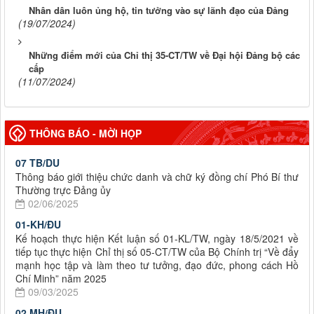
Nhân dân luôn ủng hộ, tin tưởng vào sự lãnh đạo của Đảng
(19/07/2024)
Những điểm mới của Chỉ thị 35-CT/TW về Đại hội Đảng bộ các
cấp
(11/07/2024)
THÔNG BÁO - MỜI HỌP
07 TB/DU
Thông báo giới thiệu chức danh và chữ ký đồng chí Phó Bí thư
Thường trực Đảng ủy
02/06/2025
01-KH/ĐU
Kế hoạch thực hiện Kết luận số 01-KL/TW, ngày 18/5/2021 về
tiếp tục thực hiện Chỉ thị số 05-CT/TW của Bộ Chính trị “Về đẩy
mạnh học tập và làm theo tư tưởng, đạo đức, phong cách Hồ
Chí Minh” năm 2025
09/03/2025
02 MH/ĐU