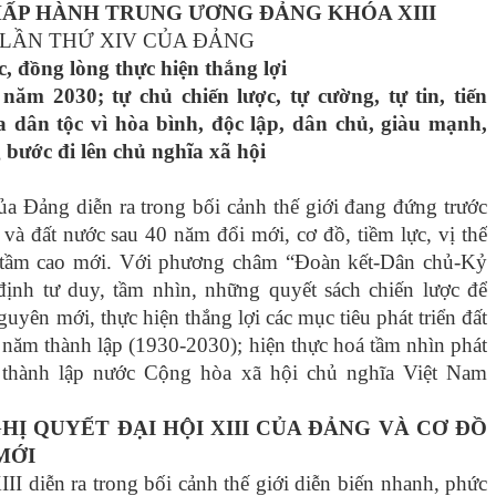
HẤP HÀNH TRUNG ƯƠNG ĐẢNG KHÓA XIII
C LẦN THỨ XIV CỦA ĐẢNG
, đồng lòng thực hiện thắng lợi
năm 2030; tự chủ chiến lược, tự cường, tự tin, tiến
dân tộc vì hòa bình, độc lập, dân chủ, giàu mạnh,
bước đi lên chủ nghĩa xã hội
ủa Đảng diễn ra trong bối cảnh thế giới đang đứng trước
 và đất nước sau 40 năm đổi mới, cơ đồ, tiềm lực, vị thế
t tầm cao mới. Với phương châm “Đoàn kết-Dân chủ-Kỷ
định tư duy, tầm nhìn, những quyết sách chiến lược để
yên mới, thực hiện thắng lợi các mục tiêu phát triển đất
năm thành lập (1930-2030); hiện thực hoá tầm nhìn phát
thành lập nước Cộng hòa xã hội chủ nghĩa Việt Nam
GHỊ QUYẾT ĐẠI HỘI XIII CỦA ĐẢNG VÀ CƠ ĐỒ
MỚI
II diễn ra trong bối cảnh thế giới diễn biến nhanh, phức