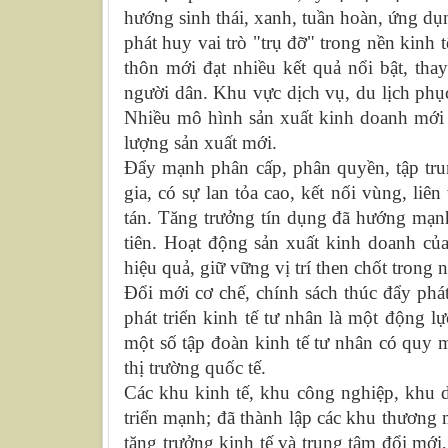
hướng sinh thái, xanh, tuần hoàn, ứng dụn
phát huy vai trò "trụ đỡ" trong nền kinh
thôn mới đạt nhiều kết quả nổi bật, th
người dân. Khu vực dịch vụ, du lịch phục 
Nhiều mô hình sản xuất kinh doanh mới đư
lượng sản xuất mới.
Đẩy mạnh phân cấp, phân quyền, tập tru
gia, có sự lan tỏa cao, kết nối vùng, liê
tán. Tăng trưởng tín dụng đã hướng mạnh
tiên. Hoạt động sản xuất kinh doanh của
hiệu quả, giữ vững vị trí then chốt trong n
Đổi mới cơ chế, chính sách thúc đẩy phát
phát triển kinh tế tư nhân là một động l
một số tập đoàn kinh tế tư nhân có quy 
thị trường quốc tế.
Các khu kinh tế, khu công nghiệp, khu d
triển mạnh; đã thành lập các khu thương
tăng trưởng kinh tế và trung tâm đổi mới,