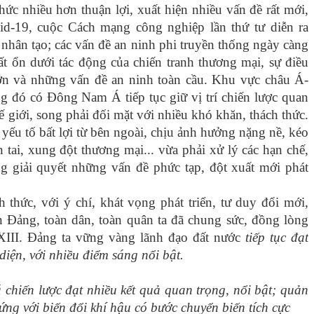
hức nhiều hơn thuận lợi, xuất hiện nhiều vấn đề rất mới,
ovid-19, cuộc Cách mạng công nghiệp lần thứ tư diễn ra
uệ nhân tạo; các vấn đề an ninh phi truyền thống ngày càng
ất ổn dưới tác động của chiến tranh thương mại, sự điều
ớn và những vấn đề an ninh toàn cầu. Khu vực châu Á-
đó có Đông Nam Á tiếp tục giữ vị trí chiến lược quan
hế giới, song phải đối mặt với nhiều khó khăn, thách thức.
 yếu tố bất lợi từ bên ngoài, chịu ảnh hưởng nặng nề, kéo
 tai, xung đột thương mại... vừa phải xử lý các hạn chế,
ung giải quyết những vấn đề phức tạp, đột xuất mới phát
 thức, với ý chí, khát vọng phát triển, tư duy đổi mới,
àn Đảng, toàn dân, toàn quân ta đã chung sức, đồng lòng
 XIII. Đảng ta vững vàng lãnh đạo đất nước
tiếp tục đạt
diện, với nhiều điểm sáng nổi bật.
há chiến lược đạt nhiều kết quả quan trọng, nổi bật; quản
 ứng với biến đổi khí hậu có bước chuyển biến tích cực