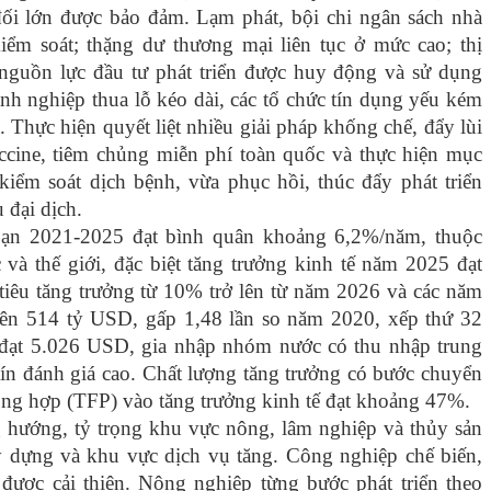
đối lớn được bảo đảm. Lạm phát, bội chi ngân sách nhà
iểm soát; thặng dư thương mại liên tục ở mức cao; thị
 nguồn lực đầu tư phát triển được huy động và sử dụng
nh nghiệp thua lỗ kéo dài, các tổ chức tín dụng yếu kém
. Thực hiện quyết liệt nhiều giải pháp khống chế, đẩy lùi
accine, tiêm chủng miễn phí toàn quốc và thực hiện mục
kiểm soát dịch bệnh, vừa phục hồi, thúc đẩy phát triển
 đại dịch.
đoạn 2021-2025 đạt bình quân khoảng 6,2%/năm, thuộc
à thế giới, đặc biệt tăng trưởng kinh tế năm 2025 đạt
iêu tăng trưởng từ 10% trở lên từ năm 2026 và các năm
ên 514 tỷ USD, gấp 1,48 lần so năm 2020, xếp thứ 32
 đạt 5.026 USD, gia nhập nhóm nước có thu nhập trung
tín đánh giá cao. Chất lượng tăng trưởng có bước chuyển
tổng hợp (TFP) vào tăng trưởng kinh tế đạt khoảng 47%.
g hướng, tỷ trọng khu vực nông, lâm nghiệp và thủy sản
y dựng và khu vực dịch vụ tăng. Công nghiệp chế biến,
a được cải thiện. Nông nghiệp từng bước phát triển theo