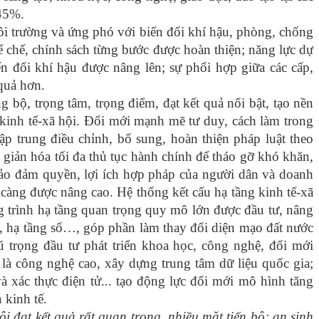
 45%.
ôi trường và ứng phó với biến đổi khí hậu, phòng, chống
ể chế, chính sách từng bước được hoàn thiện; năng lực dự
iến đổi khí hậu được nâng lên; sự phối hợp giữa các cấp,
quả hơn.
 bộ, trọng tâm, trọng điểm, đạt kết quả nổi bật, tạo nền
 kinh tế-xã hội. Đổi mới mạnh mẽ tư duy, cách làm trong
tập trung điều chỉnh, bổ sung, hoàn thiện pháp luật theo
 giản hóa tối đa thủ tục hành chính để tháo gỡ khó khăn,
ảo đảm quyền, lợi ích hợp pháp của người dân và doanh
càng được nâng cao. Hệ thống kết cấu hạ tầng kinh tế-xã
ng trình hạ tầng quan trọng quy mô lớn được đầu tư, nâng
n, hạ tầng số…, góp phần làm thay đổi diện mạo đất nước
 trọng đầu tư phát triển khoa học, công nghệ, đổi mới
 là công nghệ cao, xây dựng trung tâm dữ liệu quốc gia;
à xác thực điện tử... tạo động lực đổi mới mô hình tăng
 kinh tế.
ội đạt kết quả rất quan trọng, nhiều mặt tiến bộ; an sinh