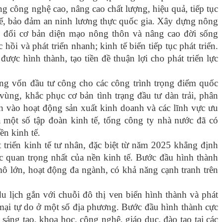
g công nghệ cao, nâng cao chất lượng, hiệu quả, tiếp tục
 tế, bảo đảm an ninh lương thực quốc gia. Xây dựng nông
ay đổi cơ bản diện mạo nông thôn và nâng cao đời sống
hồi và phát triển nhanh; kinh tế biển tiếp tục phát triển.
ợc hình thành, tạo tiền đề thuận lợi cho phát triển lực
ng vốn đầu tư công cho các công trình trọng điểm quốc
n vùng, khắc phục cơ bản tình trạng đầu tư dàn trải, phân
 vào hoạt động sản xuất kinh doanh và các lĩnh vực ưu
 một số tập đoàn kinh tế, tổng công ty nhà nước đã có
ền kinh tế.
 triển kinh tế tư nhân, đặc biệt từ năm 2025 khẳng định
ực quan trọng nhất của nền kinh tế. Bước đầu hình thành
mô lớn, hoạt động đa ngành, có khả năng cạnh tranh trên
u lịch gắn với chuỗi đô thị ven biển hình thành và phát
 mại tự do ở một số địa phương. Bước đầu hình thành cực
 sáng tạo, khoa học, công nghệ, giáo dục, đào tạo tại các