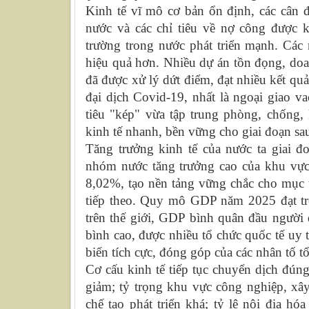
Kinh tế vĩ mô cơ bản ổn định, các cân 
nước và các chỉ tiêu về nợ công được k
trường trong nước phát triển mạnh. Các
hiệu quả hơn. Nhiều dự án tồn đọng, doa
đã được xử lý dứt điểm, đạt nhiều kết quả
đại dịch Covid-19, nhất là ngoại giao v
tiêu "kép" vừa tập trung phòng, chống, 
kinh tế nhanh, bền vững cho giai đoạn sau
Tăng trưởng kinh tế của nước ta giai 
nhóm nước tăng trưởng cao của khu vực v
8,02%, tạo nền tảng vững chắc cho mục t
tiếp theo. Quy mô GDP năm 2025 đạt tr
trên thế giới, GDP bình quân đầu người
bình cao, được nhiều tổ chức quốc tế uy 
biến tích cực, đóng góp của các nhân tố 
Cơ cấu kinh tế tiếp tục chuyển dịch đún
giảm; tỷ trọng khu vực công nghiệp, xâ
chế tạo phát triển khá; tỷ lệ nội địa hó