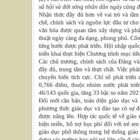
xã hội và đời sống nhân dân ngày càng 
Nhận thức đầy đủ hơn về vai trò và tầm 
chế, chính sách và nguồn lực đầu tư cho
văn hóa được quan tâm xây dựng và phá
thuật ngày càng đa dạng, phong phú. Côn
từng bước được phát triển. Hội nhập quố
triển khai thực hiện Chương trình mục tiê
Các chủ trương, chính sách của Đảng và
đầy đủ, trọng tâm và thực chất. Việc phát
chuyển biến tích cực. Chỉ số phát triển 
0,766 điểm, thuộc nhóm nước phát tri
46/143 quốc gia, tăng 33 bậc so năm 202
Đổi mới căn bản, toàn diện giáo dục và 
phương thức giáo dục và đào tạo có sự đổ
được nâng lên. Hợp tác quốc tế về giáo 
hiện miễn, hỗ trợ học phí đối với trẻ e
giáo dục phổ thông trong hệ thống giáo 
dựng các trường học nội trú liên cấp ở các 