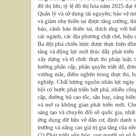
đô thị lớn; tỷ lệ đô thị hóa năm 2025 đạt
Quản lý và sử dụng tài nguyên; bảo vệ m
và giảm nhẹ thiên tai được tăng cường; th
báo, cảnh báo thiên tai, thích ứng với b
các ngành, các địa phương chặt chẽ, hiệu 
Ba đột phá chiến lược được thực hiện đồng
tảng và động lực mới thúc đẩy phát triển
xây dựng và tổ chức thực thi pháp luật; 
hướng phân cấp, phân quyền triệt để, đơn
vướng mắc, điểm nghẽn trong thực thi, b
nghiệp. Chất lượng nguồn nhân lực ngày 
hội có bước phát triển bứt phá, nhiều cô
cấp, đường bộ cao tốc, sân bay, cảng biể
và mở ra không gian phát triển mới. Chú
sáng tạo và chuyển đổi số quốc gia, nhất
ứng dụng dữ liệu về dân cư, định danh v
trưởng và nâng cao giá trị gia tăng của nền
(2) Phát triển văn hóa, con người và xã h