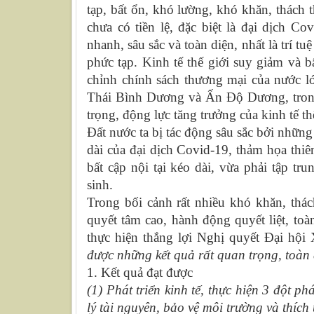
tạp, bất ổn, khó lường, khó khăn, thách t
chưa có tiền lệ, đặc biệt là đại dịch C
nhanh, sâu sắc và toàn diện, nhất là trí t
phức tạp. Kinh tế thế giới suy giảm và b
chỉnh chính sách thương mại của nước l
Thái Bình Dương và Ấn Độ Dương, trong 
trọng, động lực tăng trưởng của kinh tế t
Đất nước ta bị tác động sâu sắc bởi những
dài của đại dịch Covid-19, thảm họa thiên
bất cập nội tại kéo dài, vừa phải tập tr
sinh.
Trong bối cảnh rất nhiều khó khăn, thách
quyết tâm cao, hành động quyết liệt, to
thực hiện thắng lợi Nghị quyết Đại hội
được những kết quả rất quan trọng, toàn 
1. Kết quả đạt được
(1) Phát triển kinh tế, thực hiện 3 đột p
lý tài nguyên, bảo vệ môi trường và thích