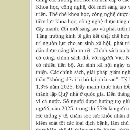
Khoa học, công nghệ, đổi mới sáng tạo v
triển. Thể chế khoa học, công nghệ được 
tiềm lực khoa học, công nghệ được tăng 
đẩy mạnh; đổi mới sáng tạo và phát triển
Tăng trưởng kinh tế gắn kết chặt chẽ hơn
trí nguồn lực cho an sinh xã hội, phát t
dân được nâng lên rõ rệt. Chính sách xã h
có công, chính sách đối với người Việt N
có nhiều tiến bộ. An sinh xã hội ngày 
thiện. Các chính sách, giải pháp giảm ng
thần "không để ai bị bỏ lại phía sau". 
1,3% năm 2025. Đẩy mạnh thực hiện Đề án
thành lập Quỹ nhà ở quốc gia. Đến tháng
vi cả nước. Số người được hưởng trợ giú
người năm 2025, trong đó 55% là người c
Hệ thống y tế, chăm sóc sức khỏe nhân dâ
kiểm soát tốt các loại dịch bệnh, làm chủ