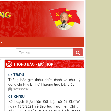
I
THÔNG BÁO - MỜI HỌP
07 TB/DU
Thông báo giới thiệu chức danh và chữ ký
đồng chí Phó Bí thư Thường trực Đảng ủy
02/06/2025
01-KH/ĐU
Kế hoạch thực hiện Kết luận số 01-KL/TW,
ngày 18/5/2021 về tiếp tục thực hiện Chỉ thị
số 05-CT/TW của Bộ Chính trị “Về đẩy mạnh