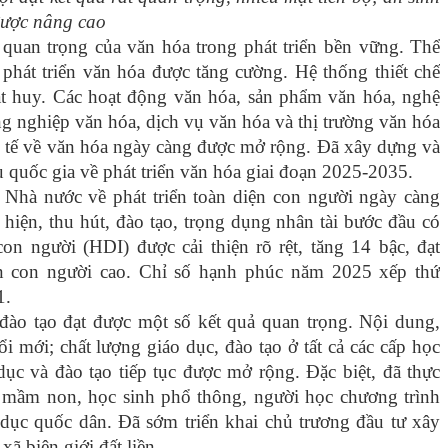
được nâng cao
quan trọng của văn hóa trong phát triển bền vững. Thể
 phát triển văn hóa được tăng cường. Hệ thống thiết chế
t huy. Các hoạt động văn hóa, sản phẩm văn hóa, nghệ
g nghiệp văn hóa, dịch vụ văn hóa và thị trường văn hóa
c tế về văn hóa ngày càng được mở rộng. Đã xây dựng và
u quốc gia về phát triển văn hóa giai đoạn 2025-2035.
 Nhà nước về phát triển toàn diện con người ngày càng
 hiện, thu hút, đào tạo, trọng dụng nhân tài bước đầu có
con người (HDI) được cải thiện rõ rệt, tăng 14 bậc, đạt
ển con người cao. Chỉ số hạnh phúc năm 2025 xếp thứ
1.
đào tạo đạt được một số kết quả quan trọng. Nội dung,
i mới; chất lượng giáo dục, đào tạo ở tất cả các cấp học
dục và đào tạo tiếp tục được mở rộng. Đặc biệt, đã thực
m mầm non, học sinh phổ thông, người học chương trình
dục quốc dân. Đã sớm triển khai chủ trương đầu tư xây
xã biên giới đất liền.