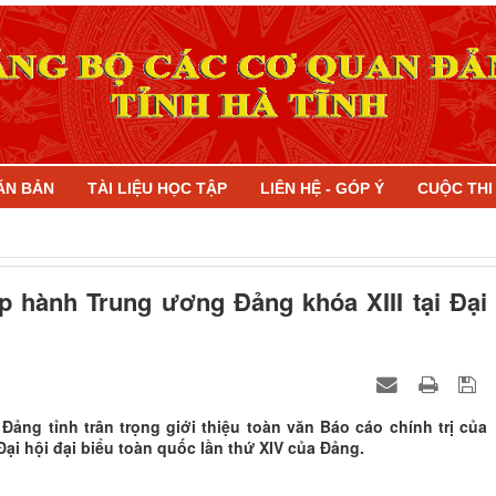
ĂN BẢN
TÀI LIỆU HỌC TẬP
LIÊN HỆ - GÓP Ý
CUỘC TH
p hành Trung ương Đảng khóa XIII tại Đại
Đảng tỉnh trân trọng giới thiệu toàn văn Báo cáo chính trị của
ại hội đại biểu toàn quốc lần thứ XIV của Đảng.