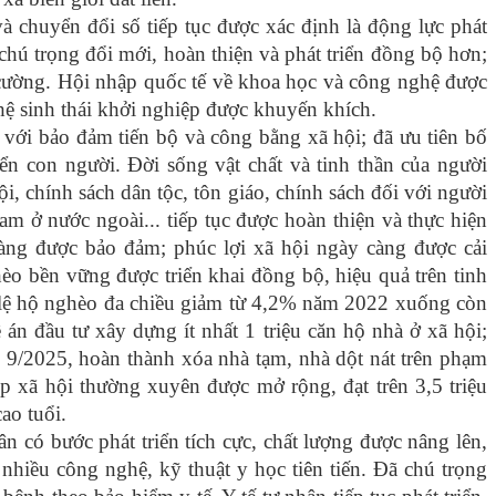
à chuyển đổi số tiếp tục được xác định là động lực phát
chú trọng đổi mới, hoàn thiện và phát triển đồng bộ hơn;
cường. Hội nhập quốc tế về khoa học và công nghệ được
 hệ sinh thái khởi nghiệp được khuyến khích.
 với bảo đảm tiến bộ và công bằng xã hội; đã ưu tiên bố
riển con người. Đời sống vật chất và tinh thần của người
ội, chính sách dân tộc, tôn giáo, chính sách đối với người
am ở nước ngoài... tiếp tục được hoàn thiện và thực hiện
càng được bảo đảm; phúc lợi xã hội ngày càng được cải
hèo bền vững được triển khai đồng bộ, hiệu quả trên tinh
Tỷ lệ hộ nghèo đa chiều giảm từ 4,2% năm 2022 xuống còn
 đầu tư xây dựng ít nhất 1 triệu căn hộ nhà ở xã hội;
 9/2025, hoàn thành xóa nhà tạm, nhà dột nát trên phạm
p xã hội thường xuyên được mở rộng, đạt trên 3,5 triệu
ao tuổi.
n có bước phát triển tích cực, chất lượng được nâng lên,
 nhiều công nghệ, kỹ thuật y học tiên tiến. Đã chú trọng