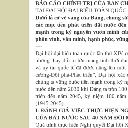
BÁO CÁO CHÍNH TRỊ CỦA BAN C
TẠI ĐẠI HỘI ĐẠI BIỂU TOÀN QUỐ
Dưới lá cờ vẻ vang của Đảng, chung sức
các mục tiêu phát triển đất nước đến 
mạnh trong kỷ nguyên vươn mình của 
phồn vinh, văn minh, hạnh phúc, vững 
----
Đại hội đại biểu toàn quốc lần thứ XIV c
những thay đổi to lớn mang tính thời đại
và uy tín quốc tế đã được nâng lên mộ
cương-Đột phá-Phát triển”, Đại hội xác 
chúng ta vững bước tiến mạnh trong kỷ ngu
nước đến năm 2030 khi Đảng ta tròn 100 
triển đến năm 2045, kỷ niệm 100 năm 
(1945-2045).
I- ĐÁNH GIÁ VIỆC THỰC HIỆN N
CỦA ĐẤT NƯỚC SAU 40 NĂM ĐỔI 
Quá trình thực hiện Nghị quyết Đại hội XI