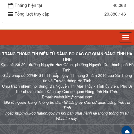
Tháng hiện tại
40,068
Tổng lượt truy cập
20,886,146
Togg
navi
TRANG THÔNG TIN ĐIỆN TỬ ĐẢNG BỘ CÁC CƠ QUAN ĐẢNG TỈNH HÀ
TĨNH
Địa chỉ: Số 39 - đường Nguyễn Huy Oánh, phường Nguyễn Du, thành phố Hà
Tĩnh.
Giấy phép số 02/GP-STTTT, cấp ngày 11 tháng 3 năm 2016 của Sở Thông
tin và Truyền thông Hà Tĩnh
Chịu trách nhiệm nội dung: Bà Nguyễn Thị Mai Thủy - Tỉnh ủy viên, Phó Bí
thư chuyên trách Đảng ủy Các cơ quan Đảng tỉnh Hà Tĩnh.
Email: webdukht@gmail.com
Ghi rõ nguồn Trang Thông tin điện tử Đảng ủy Các cơ quan Đảng tỉnh Hà
Tĩnh
hoặc http://dukcq.hatinh.gov.vn khi bạn phát hành lại thông thông tin từ
Website này.