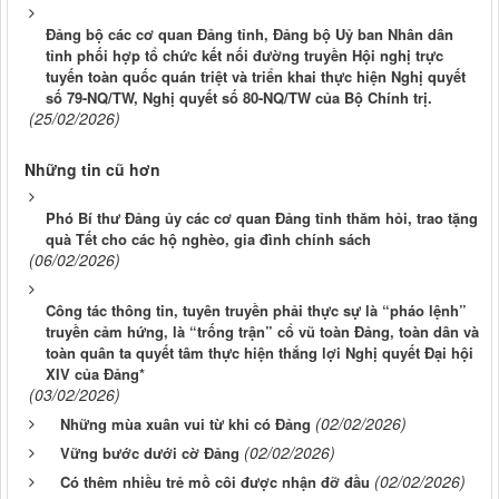
Đảng bộ các cơ quan Đảng tỉnh, Đảng bộ Uỷ ban Nhân dân
tỉnh phối hợp tổ chức kết nối đường truyền Hội nghị trực
tuyến toàn quốc quán triệt và triển khai thực hiện Nghị quyết
số 79-NQ/TW, Nghị quyết số 80-NQ/TW của Bộ Chính trị.
(25/02/2026)
Những tin cũ hơn
Phó Bí thư Đảng ủy các cơ quan Đảng tỉnh thăm hỏi, trao tặng
quà Tết cho các hộ nghèo, gia đình chính sách
(06/02/2026)
Công tác thông tin, tuyên truyền phải thực sự là “pháo lệnh”
truyền cảm hứng, là “trống trận” cổ vũ toàn Đảng, toàn dân và
toàn quân ta quyết tâm thực hiện thắng lợi Nghị quyết Đại hội
XIV của Đảng*
(03/02/2026)
(02/02/2026)
Những mùa xuân vui từ khi có Đảng
(02/02/2026)
Vững bước dưới cờ Đảng
(02/02/2026)
Có thêm nhiều trẻ mồ côi được nhận đỡ đầu