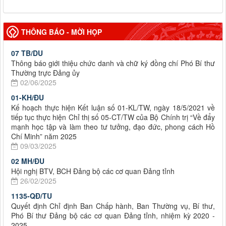
THÔNG BÁO - MỜI HỌP
07 TB/DU
Thông báo giới thiệu chức danh và chữ ký đồng chí Phó Bí thư
Thường trực Đảng ủy
02/06/2025
01-KH/ĐU
Kế hoạch thực hiện Kết luận số 01-KL/TW, ngày 18/5/2021 về
tiếp tục thực hiện Chỉ thị số 05-CT/TW của Bộ Chính trị “Về đẩy
mạnh học tập và làm theo tư tưởng, đạo đức, phong cách Hồ
Chí Minh” năm 2025
09/03/2025
02 MH/ĐU
Hội nghị BTV, BCH Đảng bộ các cơ quan Đảng tỉnh
26/02/2025
1135-QĐ/TU
Quyết định Chỉ định Ban Chấp hành, Ban Thường vụ, Bí thư,
Phó Bí thư Đảng bộ các cơ quan Đảng tỉnh, nhiệm kỳ 2020 -
2025