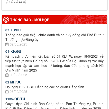
(09/08/2023)
THÔNG BÁO - MỜI HỌP
07 TB/DU
Thông báo giới thiệu chức danh và chữ ký đồng chí Phó Bí thư
Thường trực Đảng ủy
02/06/2025
01-KH/ĐU
Kế hoạch thực hiện Kết luận số 01-KL/TW, ngày 18/5/2021 về
tiếp tục thực hiện Chỉ thị số 05-CT/TW của Bộ Chính trị “Về đẩy
mạnh học tập và làm theo tư tưởng, đạo đức, phong cách Hồ
Chí Minh” năm 2025
09/03/2025
02 MH/ĐU
Hội nghị BTV, BCH Đảng bộ các cơ quan Đảng tỉnh
26/02/2025
1135-QĐ/TU
Quyết định Chỉ định Ban Chấp hành, Ban Thường vụ, Bí thư,
Phó Bí thư Đảng bộ các cơ quan Đảng tỉnh, nhiệm kỳ 2020 -