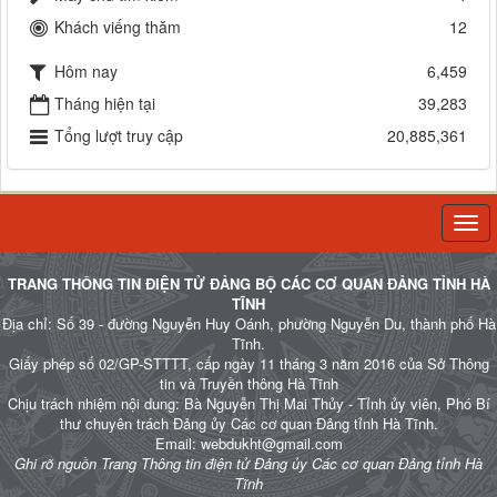
Khách viếng thăm
12
Hôm nay
6,459
Tháng hiện tại
39,283
Tổng lượt truy cập
20,885,361
Togg
navi
TRANG THÔNG TIN ĐIỆN TỬ ĐẢNG BỘ CÁC CƠ QUAN ĐẢNG TỈNH HÀ
TĨNH
Địa chỉ: Số 39 - đường Nguyễn Huy Oánh, phường Nguyễn Du, thành phố Hà
Tĩnh.
Giấy phép số 02/GP-STTTT, cấp ngày 11 tháng 3 năm 2016 của Sở Thông
tin và Truyền thông Hà Tĩnh
Chịu trách nhiệm nội dung: Bà Nguyễn Thị Mai Thủy - Tỉnh ủy viên, Phó Bí
thư chuyên trách Đảng ủy Các cơ quan Đảng tỉnh Hà Tĩnh.
Email: webdukht@gmail.com
Ghi rõ nguồn Trang Thông tin điện tử Đảng ủy Các cơ quan Đảng tỉnh Hà
Tĩnh