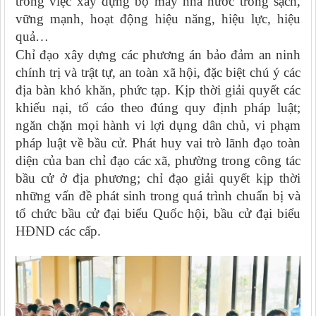
trong việc xây dựng bộ máy nhà nước trong sạch,
vững mạnh, hoạt động hiệu năng, hiệu lực, hiệu
quả…
Chỉ đạo xây dựng các phương án bảo đảm an ninh
chính trị và trật tự, an toàn xã hội, đặc biệt chú ý các
địa bàn khó khăn, phức tạp. Kịp thời giải quyết các
khiếu nại, tố cáo theo đúng quy định pháp luật;
ngăn chặn mọi hành vi lợi dụng dân chủ, vi phạm
pháp luật về bầu cử. Phát huy vai trò lãnh đạo toàn
diện của ban chỉ đạo các xã, phường trong công tác
bầu cử ở địa phương; chỉ đạo giải quyết kịp thời
những vấn đề phát sinh trong quá trình chuẩn bị và
tổ chức bầu cử đại biểu Quốc hội, bầu cử đại biểu
HĐND các cấp.