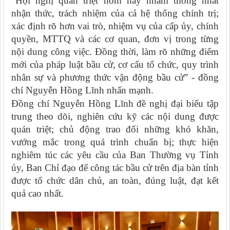
“Hội nghị quán triệt hôm nay nhằm thống nhất
nhận thức, trách nhiệm của cả hệ thống chính trị;
xác định rõ hơn vai trò, nhiệm vụ của cấp ủy, chính
quyền, MTTQ và các cơ quan, đơn vị trong từng
nội dung công việc. Đồng thời, làm rõ những điểm
mới của pháp luật bầu cử, cơ cấu tổ chức, quy trình
nhân sự và phương thức vận động bầu cử” - đồng
chí Nguyễn Hồng Lĩnh nhấn mạnh.
Đồng chí Nguyễn Hồng Lĩnh đề nghị đại biểu tập
trung theo dõi, nghiên cứu kỹ các nội dung được
quán triệt; chủ động trao đổi những khó khăn,
vướng mắc trong quá trình chuẩn bị; thực hiện
nghiêm túc các yêu cầu của Ban Thường vụ Tỉnh
ủy, Ban Chỉ đạo để công tác bầu cử trên địa bàn tỉnh
được tổ chức dân chủ, an toàn, đúng luật, đạt kết
quả cao nhất.