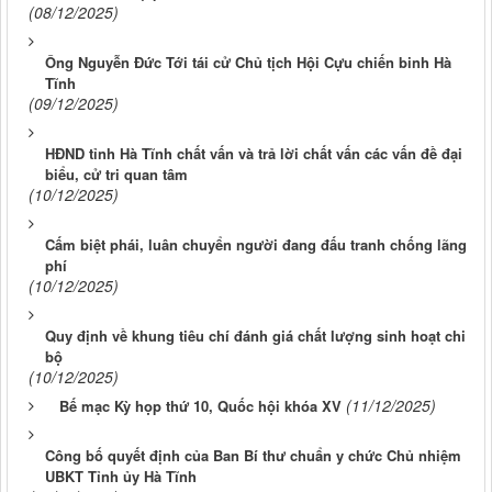
(08/12/2025)
Ông Nguyễn Đức Tới tái cử Chủ tịch Hội Cựu chiến binh Hà
Tĩnh
(09/12/2025)
HĐND tỉnh Hà Tĩnh chất vấn và trả lời chất vấn các vấn đề đại
biểu, cử tri quan tâm
(10/12/2025)
Cấm biệt phái, luân chuyển người đang đấu tranh chống lãng
phí
(10/12/2025)
Quy định về khung tiêu chí đánh giá chất lượng sinh hoạt chi
bộ
(10/12/2025)
(11/12/2025)
Bế mạc Kỳ họp thứ 10, Quốc hội khóa XV
Công bố quyết định của Ban Bí thư chuẩn y chức Chủ nhiệm
UBKT Tỉnh ủy Hà Tĩnh