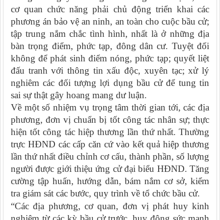
cơ quan chức năng phải chủ động triển khai các
phương án bảo vệ an ninh, an toàn cho cuộc bầu cử;
tập trung nắm chắc tình hình, nhất là ở những địa
bàn trọng điểm, phức tạp, đông dân cư. Tuyệt đối
không để phát sinh điểm nóng, phức tạp; quyết liệt
đấu tranh với thông tin xấu độc, xuyên tạc; xử lý
nghiêm các đối tượng lợi dụng bầu cử để tung tin
sai sự thật gây hoang mang dư luận.
Về một số nhiệm vụ trọng tâm thời gian tới, các địa
phương, đơn vị chuẩn bị tốt công tác nhân sự; thực
hiện tốt công tác hiệp thương lần thứ nhất. Thường
trực HĐND các cấp căn cứ vào kết quả hiệp thương
lần thứ nhất điều chỉnh cơ cấu, thành phần, số lượng
người được giới thiệu ứng cử đại biểu HĐND. Tăng
cường tập huấn, hướng dẫn, bám nắm cơ sở, kiểm
tra giám sát các bước, quy trình về tổ chức bầu cử.
“Các địa phương, cơ quan, đơn vị phát huy kinh
nghiệm từ các kỳ bầu cử trước, huy động sức mạnh