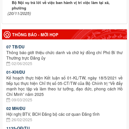
Bộ Nội vụ trả lời về việc ban hành vị trí việc làm tại xã,
phường
(20/11/2025)
THÔNG BÁO - MỜI HỌP
07 TB/DU
Thông báo giới thiệu chức danh và chữ ký đồng chí Phó Bí thư
Thường trực Đảng ủy
02/06/2025
01-KH/ĐU
Kế hoạch thực hiện Kết luận số 01-KL/TW, ngày 18/5/2021 về
tiếp tục thực hiện Chỉ thị số 05-CT/TW của Bộ Chính trị “Về đẩy
mạnh học tập và làm theo tư tưởng, đạo đức, phong cách Hồ
Chí Minh” năm 2025
09/03/2025
02 MH/ĐU
Hội nghị BTV, BCH Đảng bộ các cơ quan Đảng tỉnh
26/02/2025
1135-QĐ/TU