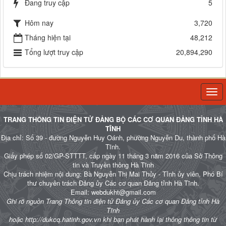
Đang truy cập
5
Hôm nay
3,720
Tháng hiện tại
48,212
Tổng lượt truy cập
20,894,290
Togg
navi
TRANG THÔNG TIN ĐIỆN TỬ ĐẢNG BỘ CÁC CƠ QUAN ĐẢNG TỈNH HÀ
TĨNH
Địa chỉ: Số 39 - đường Nguyễn Huy Oánh, phường Nguyễn Du, thành phố Hà
Tĩnh.
Giấy phép số 02/GP-STTTT, cấp ngày 11 tháng 3 năm 2016 của Sở Thông
tin và Truyền thông Hà Tĩnh
Chịu trách nhiệm nội dung: Bà Nguyễn Thị Mai Thủy - Tỉnh ủy viên, Phó Bí
thư chuyên trách Đảng ủy Các cơ quan Đảng tỉnh Hà Tĩnh.
Email: webdukht@gmail.com
Ghi rõ nguồn Trang Thông tin điện tử Đảng ủy Các cơ quan Đảng tỉnh Hà
Tĩnh
hoặc http://dukcq.hatinh.gov.vn khi bạn phát hành lại thông thông tin từ