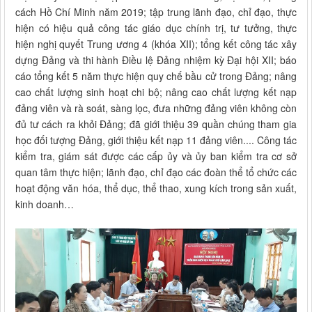
cách Hồ Chí Minh năm 2019; tập trung lãnh đạo, chỉ đạo, thực
hiện có hiệu quả công tác giáo dục chính trị, tư tưởng, thực
hiện nghị quyết Trung ương 4 (khóa XII); tổng kết công tác xây
dựng Đảng và thi hành Điều lệ Đảng nhiệm kỳ Đại hội XII; báo
cáo tổng kết 5 năm thực hiện quy chế bầu cử trong Đảng; nâng
cao chất lượng sinh hoạt chi bộ; nâng cao chất lượng kết nạp
đảng viên và rà soát, sàng lọc, đưa những đảng viên không còn
đủ tư cách ra khỏi Đảng; đã giới thiệu 39 quần chúng tham gia
học đối tượng Đảng, giới thiệu kết nạp 11 đảng viên.... Công tác
kiểm tra, giám sát được các cấp ủy và ủy ban kiểm tra cơ sở
quan tâm thực hiện; lãnh đạo, chỉ đạo các đoàn thể tổ chức các
hoạt động văn hóa, thể dục, thể thao, xung kích trong sản xuất,
kinh doanh…