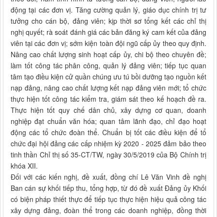
động tại các đơn vị. Tăng cường quản lý, giáo dục chính trị tư
tưởng cho cán bộ, đảng viên; kịp thời sơ tổng kết các chỉ thị
nghị quyết; rà soát đánh giá các bản đăng ký cam kết của đảng
viên tại các đơn vị; sớm kiện toàn đội ngũ cấp ủy theo quy định.
Nâng cao chất lượng sinh hoạt cấp ủy, chi bộ theo chuyên đề;
làm tốt công tác phân công, quản lý đảng viên; tiếp tục quan
tâm tạo điều kiện cử quần chúng ưu tú bồi dưỡng tạo nguồn kết
nạp đảng, nâng cao chất lượng kết nạp đảng viên mới; tổ chức
thực hiện tốt công tác kiểm tra, giám sát theo kế hoạch đề ra.
Thực hiện tốt quy chế dân chủ, xây dựng cơ quan, doanh
nghiệp đạt chuẩn văn hóa; quan tâm lãnh đạo, chỉ đạo hoạt
động các tổ chức đoàn thể. Chuẩn bị tốt các điều kiện để tổ
chức đại hội đảng các cấp nhiệm kỳ 2020 - 2025 đảm bảo theo
tinh thần Chỉ thị số 35-CT/TW, ngày 30/5/2019 của Bộ Chính trị
khóa XII.
Đối với các kiến nghị, đề xuất, đồng chí Lê Văn Vinh đề nghị
Ban cán sự khối tiếp thu, tổng hợp, từ đó đề xuất Đảng ủy Khối
có biện pháp thiết thực để tiếp tục thực hiện hiệu quả công tác
xây dựng đảng, đoàn thể trong các doanh nghiệp, đồng thời