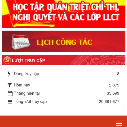
LƯỢT TRUY CẬP
Đang truy cập
18
Hôm nay
2,879
Tháng hiện tại
35,599
Tổng lượt truy cập
20,881,677
Togg