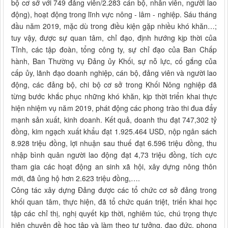
bộ cơ sở với 749 đảng viên/2.283 cán bộ, nhân viên, người lao
động), hoạt động trong lĩnh vực nông - lâm - nghiệp. Sáu tháng
đầu năm 2019, mặc dù trong điều kiện gặp nhiều khó khăn…;
tuy vậy, được sự quan tâm, chỉ đạo, định hướng kịp thời của
Tỉnh, các tập đoàn, tổng công ty, sự chỉ đạo của Ban Chấp
hành, Ban Thường vụ Đảng ủy Khối, sự nỗ lực, cố gắng của
cấp ủy, lãnh đạo doanh nghiệp, cán bộ, đảng viên và người lao
động, các đảng bộ, chi bộ cơ sở trong Khối Nông nghiệp đã
từng bước khắc phục những khó khăn, kịp thời triển khai thực
hiện nhiệm vụ năm 2019, phát động các phong trào thi đua đẩy
mạnh sản xuất, kinh doanh. Kết quả, doanh thu đạt 747,302 tỷ
đồng, kim ngạch xuất khẩu đạt 1.925.464 USD, nộp ngân sách
8.928 triệu đồng, lợi nhuận sau thuế đạt 6.596 triệu đồng, thu
nhập bình quân người lao động đạt 4,73 triệu đồng, tích cực
tham gia các hoạt động an sinh xã hội, xây dựng nông thôn
mới, đã ủng hộ hơn 2.623 triệu đồng,….
Công tác xây dựng Đảng được các tổ chức cơ sở đảng trong
khối quan tâm, thực hiện, đã tổ chức quán triệt, triển khai học
tập các chỉ thị, nghị quyết kịp thời, nghiêm túc, chú trọng thực
hiện chuyên đề học tập và làm theo tư tưởng, đạo đức, phong