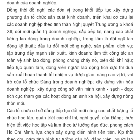
doanh của doanh nghiệp.
Đồng thời đề nghị các đơn vị trong khối tiếp tục xây dựng
phương án tổ chức sản xuất kinh doanh, triển khai cơ cấu lại
các doanh nghiệp
theo tinh thần Nghị quyết Trung ương 5 khoá
XII; đổi mới quản trị doanh nghiệp, sắp xếp lại, nâng cao chất
lượng lao động trong doanh nghiệp, trọng tâm là đội ngũ lao
động kỹ thuật; đầu tư đổi mới công nghệ, sản phẩm, dịch vụ;
tập trung đẩy mạnh sản xuất, kinh doanh; làm tốt công tác an
toàn vệ sinh lao động, phòng chống cháy nổ, biến đổi khí hậu;
tiếp tục quan tâm, động viên người lao động tích cực thi đua
sản xuất hoàn thành tốt nhiệm vụ được giao; nâng cao vị trí, vai
trò của tổ chức Đảng trong doanh nghiệp; xây dựng văn hóa
doanh nghiệp, xây dựng công sở văn minh xanh - sạch - đẹp;
tích cực tham gia các hoạt động an sinh xã hội, xây dựng nông
thôn mới.
Các tổ chức cơ sở đảng tiếp tục đổi mới nâng cao chất lượng tổ
chức học tập, quán triệt các chỉ thị, nghị quyết của Đảng; thực
hiện tốt việc học tập và làm theo tư tưởng đạo đức, phong cách
Hồ Chí Minh, lựa chọn xây dựng điển hình tiên tiến. Kịp thời
theo dõi, nắm tình hình tư tưởng cán bộ, đảng viên, người lao