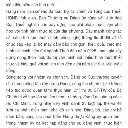
kiện tiêu biểu của tỉnh nhà.
Hàng năm, căn cứ vào dự toán Bộ Tài chính và Tổng cục Thuế,
HĐND tỉnh giao, Ban Thường vụ Đảng ủy cùng với lãnh đạo
Cục Thuế nghiên cứu xây dựng các giải pháp thực hiện phù
hợp với tình hình thực tế của địa phương. Đẩy mạnh công tác
cải cách thủ tục hành chính, công nghệ thông tin đi đôi với tổ
chức sắp xếp lại bộ máy đảm bảo tinh gọn, hiệu quả, theo mô
hình cải cách hiện đại ngành Thuế đến năm 2025; tham gia xây
dựng nông thôn mới, đô thị văn minh với nhiều hình thức thiết
thực và hiệu quả với số tiền tính đến cuối năm 2019 là 698 triệu
đồng.
Song song với nhiệm vụ chính trị, Đảng bộ Cục thường xuyên
chú trọng công tác xây dựng Đảng; công tác chính trị, tư tưởng
tiếp tục được quan tâm; thực hiện Chỉ thị 05-CT/TW của Bộ
Chính trị về học tập và làm theo tư tưởng, đạo đức, phong cách
Hồ Chí Minh, trong nhiệm kỳ vinh danh 25 lượt tập thể và 46
lượt cá nhân điển hình; chế độ sinh hoạt Đảng bộ, các chi bộ
đảm bảo; công tác phát triển Đảng được Đảng ủy quan tâm,
trong nhiệm kỳ đã kết nạp đảng cho 68 đảng viên; thực hiện