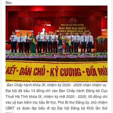
Bác.
Ban Chấp hành khóa IX, nhiệm kỳ 2020 - 2025 nhận nhiệm vụ
Đại hội đã bầu 13 đồng chí vào Ban Chấp hành Đảng bộ Cục
Thuế Hà Tĩnh khóa IX, nhiệm kỳ mới 2020 - 2025; 05 đồng chí
vào uỷ ban kiểm tra; bầu Bí thư, Phó Bí thư Đảng ủy, chủ nhiệm
UBKT và đoàn đại biểu đi dự Đại hội Đảng bộ Khối lần thứ