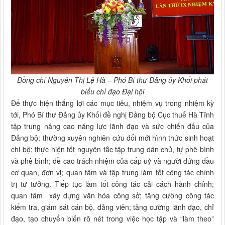
Đồng chí Nguyễn Thị Lệ Hà – Phó Bí thư Đảng ủy Khối phát
biểu chỉ đạo Đại hội
Để thực hiện thắng lợi các mục tiêu, nhiệm vụ trong nhiệm kỳ
tới, Phó Bí thư Đảng ủy Khối đề nghị Đảng bộ Cục thuế Hà Tĩnh
tập trung nâng cao năng lực lãnh đạo và sức chiến đấu của
Đảng bộ; thường xuyên nghiên cứu đổi mới hình thức sinh hoạt
chi bộ; thực hiện tốt nguyên tắc tập trung dân chủ, tự phê bình
và phê bình; đề cao trách nhiệm của cấp uỷ và người đứng đầu
cơ quan, đơn vị; quan tâm và tập trung làm tốt công tác chính
trị tư tưởng. Tiếp tục làm tốt công tác cải cách hành chính;
quan tâm xây dựng văn hóa công sở; tăng cường công tác
kiểm tra, giám sát cán bộ, đảng viên; tăng cường lãnh đạo, chỉ
đạo, tạo chuyển biến rõ nét trong việc học tập và “làm theo”