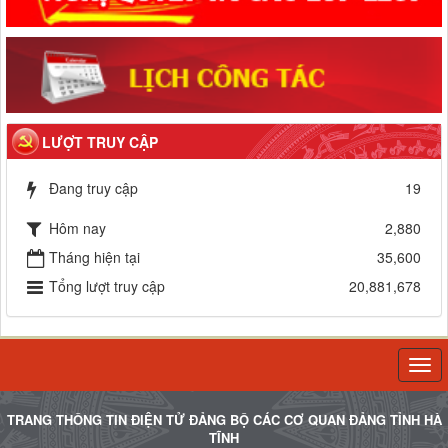
LƯỢT TRUY CẬP
Đang truy cập
19
Hôm nay
2,880
Tháng hiện tại
35,600
Tổng lượt truy cập
20,881,678
Togg
navi
TRANG THÔNG TIN ĐIỆN TỬ ĐẢNG BỘ CÁC CƠ QUAN ĐẢNG TỈNH HÀ
TĨNH