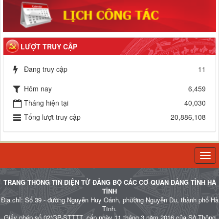
LƯỢT TRUY CẬP
Đang truy cập
11
Hôm nay
6,459
Tháng hiện tại
40,030
Tổng lượt truy cập
20,886,108
Togg
navi
TRANG THÔNG TIN ĐIỆN TỬ ĐẢNG BỘ CÁC CƠ QUAN ĐẢNG TỈNH HÀ
TĨNH
Địa chỉ: Số 39 - đường Nguyễn Huy Oánh, phường Nguyễn Du, thành phố Hà
Tĩnh.
Giấy phép số 02/GP-STTTT, cấp ngày 11 tháng 3 năm 2016 của Sở Thông