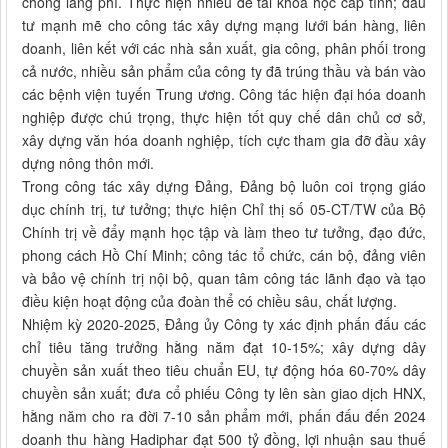
chống lãng phí. Thực hiện nhiều đề tài khoa học cấp tỉnh; đầu
tư mạnh mẽ cho công tác xây dựng mạng lưới bán hàng, liên
doanh, liên kết với các nhà sản xuất, gia công, phân phối trong
cả nước, nhiều sản phẩm của công ty đã trúng thầu và bán vào
các bệnh viện tuyến Trung ương. Công tác hiện đại hóa doanh
nghiệp được chú trọng, thực hiện tốt quy chế dân chủ cơ sở,
xây dựng văn hóa doanh nghiệp, tích cực tham gia đỡ đầu xây
dựng nông thôn mới.
Trong công tác xây dựng Đảng, Đảng bộ luôn coi trọng giáo
dục chính trị, tư tưởng; thực hiện Chỉ thị số 05-CT/TW của Bộ
Chính trị về đẩy mạnh học tập và làm theo tư tưởng, đạo đức,
phong cách Hồ Chí Minh; công tác tổ chức, cán bộ, đảng viên
và bảo vệ chính trị nội bộ, quan tâm công tác lãnh đạo và tạo
điều kiện hoạt động của đoàn thể có chiều sâu, chất lượng.
Nhiệm kỳ 2020-2025, Đảng ủy Công ty xác định phấn đấu các
chỉ tiêu tăng trưởng hằng năm đạt 10-15%; xây dựng dây
chuyền sản xuất theo tiêu chuẩn EU, tự động hóa 60-70% dây
chuyền sản xuất; đưa cổ phiếu Công ty lên sàn giao dịch HNX,
hằng năm cho ra đời 7-10 sản phẩm mới, phấn đấu đến 2024
doanh thu hàng Hadiphar đạt 500 tỷ đồng, lợi nhuận sau thuế