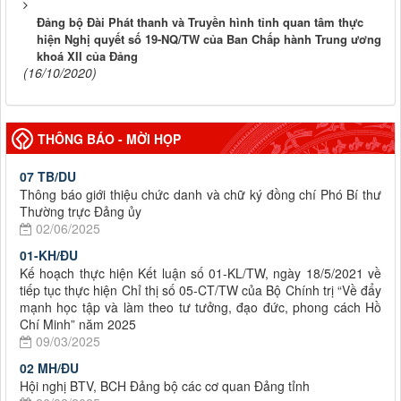
Đảng bộ Đài Phát thanh và Truyền hình tỉnh quan tâm thực
hiện Nghị quyết số 19-NQ/TW của Ban Chấp hành Trung ương
khoá XII của Đảng
(16/10/2020)
THÔNG BÁO - MỜI HỌP
07 TB/DU
Thông báo giới thiệu chức danh và chữ ký đồng chí Phó Bí thư
Thường trực Đảng ủy
02/06/2025
01-KH/ĐU
Kế hoạch thực hiện Kết luận số 01-KL/TW, ngày 18/5/2021 về
tiếp tục thực hiện Chỉ thị số 05-CT/TW của Bộ Chính trị “Về đẩy
mạnh học tập và làm theo tư tưởng, đạo đức, phong cách Hồ
Chí Minh” năm 2025
09/03/2025
02 MH/ĐU
Hội nghị BTV, BCH Đảng bộ các cơ quan Đảng tỉnh