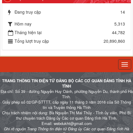
Đang truy cập
14
Hôm nay
5,313
Tháng hiện tại
44,782
Tổng lượt truy cập
20,890,860
Togg
navi
TRANG THÔNG TIN ĐIỆN TỬ ĐẢNG BỘ CÁC CƠ QUAN ĐẢNG TỈNH HÀ
TĨNH
Địa chỉ: Số 39 - đường Nguyễn Huy Oánh, phường Nguyễn Du, thành phố Hà
Tĩnh.
Giấy phép số 02/GP-STTTT, cấp ngày 11 tháng 3 năm 2016 của Sở Thông
tin và Truyền thông Hà Tĩnh
Chịu trách nhiệm nội dung: Bà Nguyễn Thị Mai Thủy - Tỉnh ủy viên, Phó Bí
thư chuyên trách Đảng ủy Các cơ quan Đảng tỉnh Hà Tĩnh.
Email: webdukht@gmail.com
Ghi rõ nguồn Trang Thông tin điện tử Đảng ủy Các cơ quan Đảng tỉnh Hà