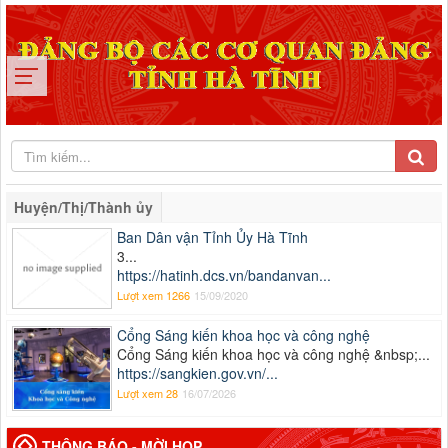
Huyện/Thị/Thành ủy
Ban Dân vận Tỉnh Ủy Hà Tĩnh
3...
https://hatinh.dcs.vn/bandanvan...
Lượt xem 1266
15/09/2020
Cổng Sáng kiến khoa học và công nghệ
Cổng Sáng kiến khoa học và công nghệ &nbsp;...
https://sangkien.gov.vn/...
Lượt xem 28
16/07/2026
THÔNG BÁO - MỜI HỌP