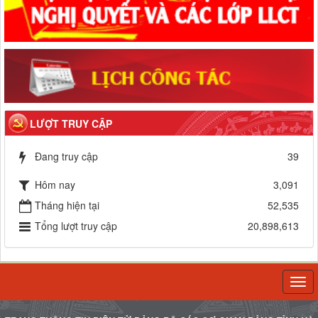
LƯỢT TRUY CẬP
Đang truy cập
39
Hôm nay
3,091
Tháng hiện tại
52,535
Tổng lượt truy cập
20,898,613
Togg
navi