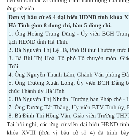
tiểu sử tóm tắt và chương trình hành động của từng
ứng cử viên.
Đơn vị bầu cử số 4 đại biểu HĐND tỉnh khóa XVII
Hà Tĩnh gồm 8 đồng chí, bầu 5 đồng chí.
1. Ông Hoàng Trung Dũng - Ủy viên BCH Trung ươ
tịch HĐND tỉnh Hà Tĩnh.
2. Bà Nguyễn Thị Lệ Hà, Phó Bí thư Thường trực 
3. Bà Bùi Thị Hoà, Tổ phó Tổ chuyên môn, Giáo
Trỗi
4. Ông Nguyễn Thanh Lâm, Chánh Văn phòng Đản
5. Ông Trương Xuân Long, Ủy viên BCH Đảng bộ T
chức Thành ủy Hà Tĩnh
6. Bà Nguyễn Thị Nhuần, Trưởng ban Pháp chế - HĐ
7. Ông Dương Tất Thắng, Ủy viên BTV Tỉnh ủy, Bí 
8. Bà Đinh Thị Hồng Vân, Giáo viên Trường THPT 
Tại hội nghị, các ứng cử viên đại biểu HĐND tỉnh
khóa XVIII (đơn vị bầu cử số 4) đã trình bày