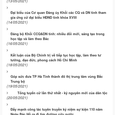
(13/05/2021)
Đại biểu của Cơ quan Đảng ủy Khối các CQ và DN tỉnh tham
gia ứng cử đại biểu HĐND tỉnh khóa XVIII
(14/05/2021)
Đảng bộ Khối CCQ&DN tỉnh: nhiều đổi mới, sáng tạo trong
học tập và làm theo Bác
(16/05/2021)
Kết luận của Bộ Chính trị về tiếp tục học tập, làm theo tư
tưởng, đạo đức, phong cách Hồ Chí Minh
(18/05/2021)
Góp sức đưa TP Hà Tĩnh thành đô thị trung tâm vùng Bắc
Trung bộ
(19/05/2021)
Tổng tuyển cử lần thứ nhất - kỷ nguyên mới của dân tộc
(20/05/2021)
Đẩy mạnh công tác tuyên truyền kỷ niệm sự kiện 110 năm
Ngày Bác Hồ ra đi tìm đường cứu nước