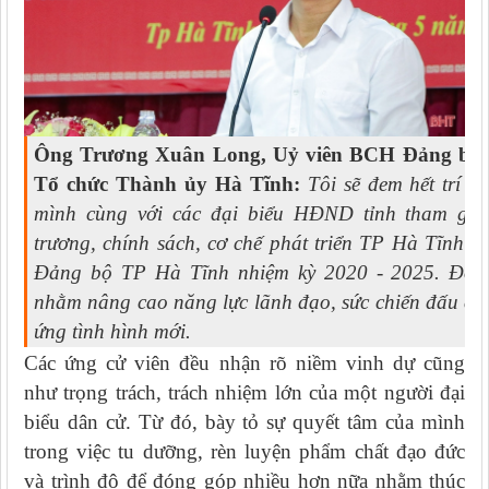
Ông Trương Xuân Long, Uỷ viên BCH Đảng bộ 
Tổ chức Thành ủy Hà Tĩnh:
Tôi sẽ đem hết trí t
mình cùng với các đại biểu HĐND tỉnh tham gia
trương, chính sách, cơ chế phát triển TP Hà Tĩnh th
Đảng bộ TP Hà Tĩnh nhiệm kỳ 2020 - 2025. Đồng 
nhằm nâng cao năng lực lãnh đạo, sức chiến đấu củ
ứng tình hình mới.
Các ứng cử viên đều nhận rõ niềm vinh dự cũng
như trọng trách, trách nhiệm lớn của một người đại
biểu dân cử. Từ đó, bày tỏ sự quyết tâm của mình
trong việc tu dưỡng, rèn luyện phẩm chất đạo đức
và trình độ để đóng góp nhiều hơn nữa nhằm thúc