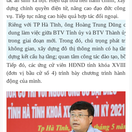
tác an sinh xã hội. Hiện đại hóa nền hành chính, xây
dựng chính quyền điện tử, nâng cao đạo đức công
vụ. Tiếp tục nâng cao hiệu quả hợp tác đối ngoại.
Riêng với TP Hà Tĩnh, ông Hoàng Trung Dũng cam k
dung làm việc giữa BTV Tỉnh ủy và BTV Thành ủy về 
trong giai đoạn mới. Trong đó, chú trọng phát triể
không gian, xây dựng đô thị thông minh có hạ tầng 
dựng kết cấu hạ tầng; quan tâm công tác đào tạo, bồi 
Tiếp đó, các ứng cử viên HĐND tỉnh khóa XVIII
(đơn vị bầu cử số 4) trình bày chương trình hành
động của mình.