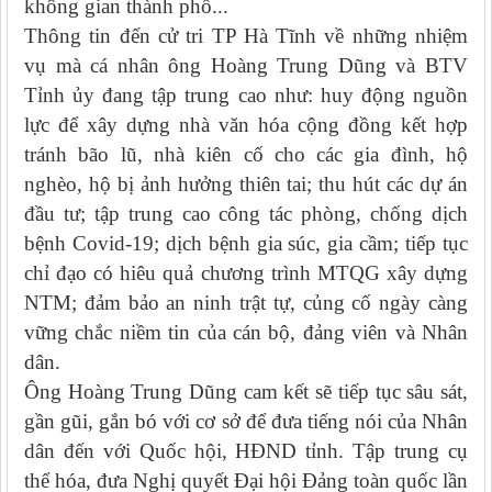
không gian thành phố...
Thông tin đến cử tri TP Hà Tĩnh về những nhiệm
vụ mà cá nhân ông Hoàng Trung Dũng và BTV
Tỉnh ủy đang tập trung cao như: huy động nguồn
lực để xây dựng nhà văn hóa cộng đồng kết hợp
tránh bão lũ, nhà kiên cố cho các gia đình, hộ
nghèo, hộ bị ảnh hưởng thiên tai; thu hút các dự án
đầu tư; tập trung cao công tác phòng, chống dịch
bệnh Covid-19; dịch bệnh gia súc, gia cầm; tiếp tục
chỉ đạo có hiêu quả chương trình MTQG xây dựng
NTM; đảm bảo an ninh trật tự, củng cố ngày càng
vững chắc niềm tin của cán bộ, đảng viên và Nhân
dân.
Ông Hoàng Trung Dũng cam kết sẽ tiếp tục sâu sát,
gần gũi, gắn bó với cơ sở để đưa tiếng nói của Nhân
dân đến với Quốc hội, HĐND tỉnh. Tập trung cụ
thể hóa, đưa Nghị quyết Đại hội Đảng toàn quốc lần