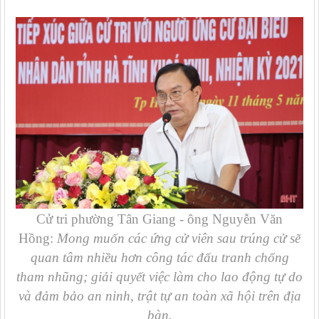
Cử tri phường Tân Giang - ông Nguyễn Văn
Hồng:
Mong muốn các ứng cử viên sau trúng cử sẽ
quan tâm nhiều hơn công tác đấu tranh chống
tham nhũng; giải quyết việc làm cho lao động tự do
và đảm bảo an ninh, trật tự an toàn xã hội trên địa
bàn.