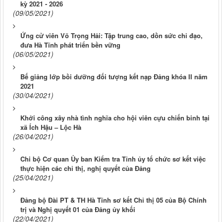
kỳ 2021 - 2026
(09/05/2021)
Ứng cử viên Võ Trọng Hải: Tập trung cao, dồn sức chỉ đạo,
đưa Hà Tĩnh phát triển bền vững
(06/05/2021)
Bế giảng lớp bồi dưỡng đối tượng kết nạp Đảng khóa II năm
2021
(30/04/2021)
Khởi công xây nhà tình nghĩa cho hội viên cựu chiến binh tại
xã Ích Hậu – Lộc Hà
(26/04/2021)
Chi bộ Cơ quan Ủy ban Kiểm tra Tỉnh ủy tổ chức sơ kết việc
thực hiện các chỉ thị, nghị quyết của Đảng
(25/04/2021)
Đảng bộ Đài PT & TH Hà Tĩnh sơ kết Chỉ thị 05 của Bộ Chính
trị và Nghị quyết 01 của Đảng ủy khối
(22/04/2021)