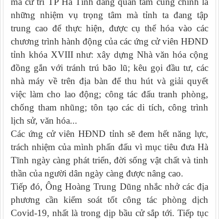
mà cử tri TP Hà Tĩnh đang quan tâm cũng chính là
những nhiệm vụ trọng tâm mà tỉnh ta đang tập
trung cao để thực hiện, được cụ thể hóa vào các
chương trình hành động của các ứng cử viên HĐND
tỉnh khóa XVIII như: xây dựng Nhà văn hóa cộng
đồng gắn với tránh trú bão lũ; kêu gọi đầu tư, các
nhà máy về trên địa bàn để thu hút và giải quyết
việc làm cho lao động; công tác đấu tranh phòng,
chống tham nhũng; tôn tạo các di tích, công trình
lịch sử, văn hóa...
Các ứng cử viên HĐND tỉnh sẽ đem hết năng lực,
trách nhiệm của mình phấn đấu vì mục tiêu đưa Hà
Tĩnh ngày càng phát triển, đời sống vật chất và tinh
thần của người dân ngày càng được nâng cao.
Tiếp đó, Ông Hoàng Trung Dũng nhắc nhở các địa
phương cần kiểm soát tốt công tác phòng dịch
Covid-19, nhất là trong dịp bầu cử sắp tới. Tiếp tục