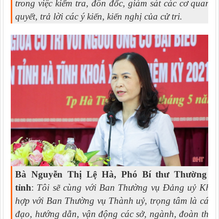
trong việc kiểm tra, đôn đốc, giám sát các cơ quan, 
quyết, trả lời các ý kiến, kiến nghị của cử tri.
Bà Nguyễn Thị Lệ Hà, Phó Bí thư Thường 
tỉnh
:
Tôi sẽ cùng với Ban Thường vụ Đảng uỷ Khối t
hợp với Ban Thường vụ Thành uỷ, trọng tâm là các nộ
đạo, hướng dẫn, vận động các sở, ngành, đoàn thể, 