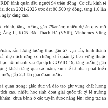
GRDP bình quân đầu người 94 triệu đồng. Cơ cấu kinh tế
iai đoạn 2021-2025 ước đạt 88.500 tỷ đồng, tăng 1,6 lần
ịa ngày càng cao.
lực chính, tăng trưởng gần 7%/năm; nhiều dự án quy mô
ũng Áng II, KCN Bắc Thạch Hà (VSIP), Vinhomes Vũng
/năm, sản lượng lương thực gần 67 vạn tấn; hình thành
ả; diện tích rừng có chứng chỉ quản lý bền vững thuộc
hục hồi nhanh sau đại dịch COVID-19, tăng trưởng gần
ợng khách tăng qua các năm; kinh tế tư nhân phát triển
mới, gấp 2,3 lần giai đoạn trước.
uả quan trọng; giáo dục và đào tạo giữ vững chất lượng
ích cao, nhiều học sinh đoạt giải quốc tế; tỷ lệ trường
 khám, chữa bệnh ở các tuyến được nâng lên; công tác an