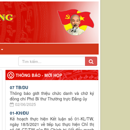
I
THÔNG BÁO - MỜI HỌP
07 TB/DU
Thông báo giới thiệu chức danh và chữ ký
đồng chí Phó Bí thư Thường trực Đảng ủy
02/06/2025
01-KH/ĐU
Kế hoạch thực hiện Kết luận số 01-KL/TW,
ngày 18/5/2021 về tiếp tục thực hiện Chỉ thị
số 05-CT/TW của Bộ Chính trị “Về đẩy mạnh