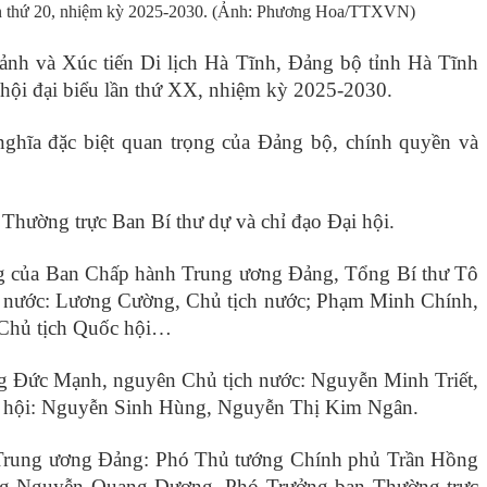
lần thứ 20, nhiệm kỳ 2025-2030. (Ảnh: Phương Hoa/TTXVN)
ảnh và Xúc tiến Di lịch Hà Tĩnh, Đảng bộ tỉnh Hà Tĩnh
 hội đại biểu lần thứ XX, nhiệm kỳ 2025-2030.
ý nghĩa đặc biệt quan trọng của Đảng bộ, chính quyền và
Thường trực Ban Bí thư dự và chỉ đạo Đại hội.
ng của Ban Chấp hành Trung ương Đảng, Tổng Bí thư Tô
à nước: Lương Cường, Chủ tịch nước; Phạm Minh Chính,
 Chủ tịch Quốc hội…
g Đức Mạnh, nguyên Chủ tịch nước: Nguyễn Minh Triết,
 hội: Nguyễn Sinh Hùng, Nguyễn Thị Kim Ngân.
n Trung ương Đảng: Phó Thủ tướng Chính phủ Trần Hồng
ng Nguyễn Quang Dương, Phó Trưởng ban Thường trực