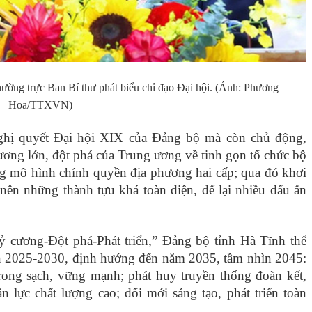
ường trực Ban Bí thư phát biểu chỉ đạo Đại hội. (Ảnh: Phương
Hoa/TTXVN)
Nghị quyết Đại hội XIX của Đảng bộ mà còn chủ động,
trương lớn, đột phá của Trung ương về tinh gọn tổ chức bộ
g mô hình chính quyền địa phương hai cấp; qua đó khơi
nên những thành tựu khá toàn diện, để lại nhiều dấu ấn
cương-Đột phá-Phát triển,” Đảng bộ tỉnh Hà Tĩnh thể
oạn 2025-2030, định hướng đến năm 2035, tầm nhìn 2045:
rong sạch, vững mạnh; phát huy truyền thống đoàn kết,
n lực chất lượng cao; đổi mới sáng tạo, phát triển toàn