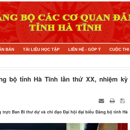
ĂN BẢN
TÀI LIỆU HỌC TẬP
LIÊN HỆ - GÓP Ý
CUỘC TH
ng bộ tỉnh Hà Tĩnh lần thứ XX, nhiệm kỳ
 trực Ban Bí thư dự và chỉ đạo Đại hội đại biểu Đảng bộ tỉnh Hà