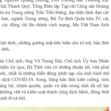
Thái Thanh Quý, Tổng Biên tập Tạp chí Cộng sản Hoàng
tra Trung ương Trần Tiến Hưng; đại diện lãnh đạo các
 ban, ngành Trung ương, Bộ Tư lệnh Quân khu IV; các
; các đồng chí lão thành cách mạng, Mẹ Việt Nam Anh
ính thức, những gương mặt tiêu biểu cho trí tuệ, bản lĩnh
 tỉnh.
oàn Chủ tịch, ông Võ Trọng Hải, Chủ tịch Ủy ban Nhân
hiệm kỳ qua, Hà Tĩnh vừa có những thuận lợi, vừa phải
ức, nhất là những biến động phức tạp của tình hình thế
ại dịch COVID-19. Song, bằng bản lĩnh kiên cường, tinh
ảng bộ, chính quyền, quân và dân trong tỉnh đã nỗ lực
, khống chế và kiểm soát thành công dịch bệnh, đồng thời
kinh tế-xã hội.