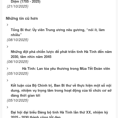
Diệm (1705 - 2025)
(21/10/2025)
Những tin cũ hơn
Tổng Bí thư: Ủy viên Trung ương nêu gương, “nói ít, làm
nhiều”
(08/10/2025)
Những đột phá chiến lược để phát triển tỉnh Hà Tĩnh đến năm
2030, tầm nhìn năm 2045
(06/10/2025)
Hà Tĩnh: Lan tỏa yêu thương trong Mùa Tết Đoàn viên
(05/10/2025)
Kết luận của Bộ Chính trị, Ban Bí thư về thực hiện một số nội
dung, nhiệm vụ trọng tâm trong hoạt động của tổ chức cơ sở
đảng thời gian tới
(05/10/2025)
Đại hội đại biểu Đảng bộ tỉnh Hà Tĩnh lần thứ XX, nhiệm kỳ
2025 - 2030 thành công tốt đẹp