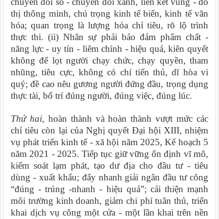
chuyển đổi số - chuyển đổi xanh, liên kết vùng - đô
thị thông minh, chú trọng kinh tế biển, kinh tế văn
hóa; quan trọng là lượng hóa chỉ tiêu, rõ lộ trình
thực thi. (ii) Nhân sự phải bảo đảm phẩm chất -
năng lực - uy tín - liêm chính - hiệu quả, kiên quyết
không để lọt người chạy chức, chạy quyền, tham
nhũng, tiêu cực, không có chí tiến thủ, dĩ hòa vi
quý; đề cao nêu gương người đứng đầu, trọng dụng
thực tài, bố trí đúng người, đúng việc, đúng lúc.
Thứ hai,
hoàn thành và hoàn thành vượt mức các
chỉ tiêu còn lại của Nghị quyết Đại hội XIII, nhiệm
vụ phát triển kinh tế - xã hội năm 2025, Kế hoạch 5
năm 2021 - 2025. Tiếp tục giữ vững ổn định vĩ mô,
kiểm soát lạm phát, tạo dư địa cho đầu tư - tiêu
dùng - xuất khẩu; đẩy nhanh giải ngân đầu tư công
“đúng - trúng -nhanh - hiệu quả”; cải thiện mạnh
môi trường kinh doanh, giảm chi phí tuân thủ, triển
khai dịch vụ công một cửa - một lần khai trên nền