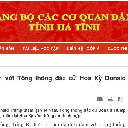
ĂN BẢN
TÀI LIỆU HỌC TẬP
LIÊN HỆ - GÓP Ý
CUỘC TH
m với Tổng thống đắc cử Hoa Kỳ Donald
nald Trump thăm lại Việt Nam. Tổng thống đắc cử Donald Trump
 thăm lại Hoa Kỳ vào thời gian thích hợp.
 Đảng, Tổng Bí thư Tô Lâm đã điện đàm với Tổng thống