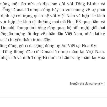
ừng một lần nữa có dịp trao đổi với Tổng Bí thư và
m. Ông Donald Trump cũng bày tỏ vui mừng về sự phát
g định sự coi trọng quan hệ với Việt Nam và hợp tác kinh
h vực hợp tác kinh tế, thương mại mà Hoa Kỳ quan tâm và
Donald Trump tin tưởng rằng quan hệ hữu nghị giữa hai
những ấn tượng tốt đẹp về nhân dân Việt Nam, nhắc lại kỷ
ua 2 chuyến thăm trước đây.
ng đóng góp của cộng đồng người Việt tại Hoa Kỳ.
 Tổng thống đắc cử Donald Trump thăm lại Việt Nam.
nhận lời và mời Tổng Bí thư Tô Lâm sang thăm lại Hoa
Nguồn tin:
vietnamplus.vn: