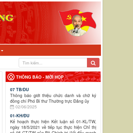
I
THÔNG BÁO - MỜI HỌP
07 TB/DU
Thông báo giới thiệu chức danh và chữ ký
đồng chí Phó Bí thư Thường trực Đảng ủy
02/06/2025
01-KH/ĐU
Kế hoạch thực hiện Kết luận số 01-KL/TW,
ngày 18/5/2021 về tiếp tục thực hiện Chỉ thị
số 05-CT/TW của Bộ Chính trị “Về đẩy mạnh