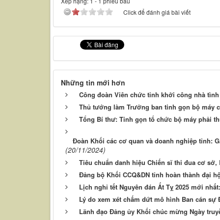
Xếp hạng:
1
-
1
phiếu bầu
Click để đánh giá bài viết
Những tin mới hơn
Công đoàn Viên chức tỉnh khởi công nhà tình
Thủ tướng làm Trưởng ban tinh gọn bộ máy 
Tổng Bí thư: Tinh gọn tổ chức bộ máy phải th
Đoàn Khối các cơ quan và doanh nghiệp tỉnh: 
(20/11/2024)
Tiêu chuẩn danh hiệu Chiến sĩ thi đua cơ sở, 
Đảng bộ Khối CCQ&DN tỉnh hoàn thành đại hội
Lịch nghỉ tết Nguyên đán Ất Tỵ 2025 mới nhất:
Lý do xem xét chấm dứt mô hình Ban cán sự
Lãnh đạo Đảng ủy Khối chúc mừng Ngày truyề