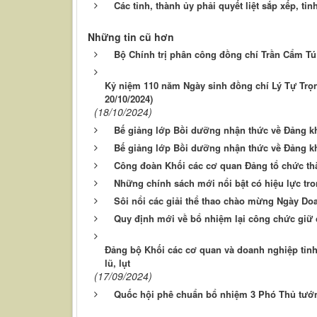
Các tỉnh, thành ủy phải quyết liệt sắp xếp, ti
Những tin cũ hơn
Bộ Chính trị phân công đồng chí Trần Cẩm Tú
Kỷ niệm 110 năm Ngày sinh đồng chí Lý Tự Trọng
20/10/2024)
(18/10/2024)
Bế giảng lớp Bồi dưỡng nhận thức về Đảng k
Bế giảng lớp Bồi dưỡng nhận thức về Đảng k
Công đoàn Khối các cơ quan Đảng tổ chức thà
Những chính sách mới nổi bật có hiệu lực tr
Sôi nổi các giải thể thao chào mừng Ngày Do
Quy định mới về bổ nhiệm lại công chức giữ 
Đảng bộ Khối các cơ quan và doanh nghiệp tỉn
lũ, lụt
(17/09/2024)
Quốc hội phê chuẩn bổ nhiệm 3 Phó Thủ tướn