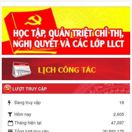
LƯỢT TRUY CẬP
Đang truy cập
18
Hôm nay
2,605
Tháng hiện tại
47,097
Tổng lượt truy cập
20,893,175