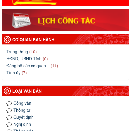
CƠ QUAN BAN HÀNH
Trung ương
(10)
HĐND, UBND Tỉnh
(0)
Đảng bộ các cơ quan...
(11)
Tỉnh ủy
(7)
LOẠI VĂN BẢN
Công văn
Thông tư
Quyết định
Nghị định