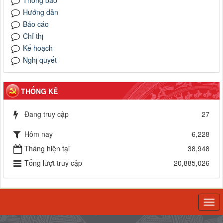
Thông báo
Hướng dẫn
Báo cáo
Chỉ thị
Kế hoạch
Nghị quyết
THỐNG KÊ
Đang truy cập
27
Hôm nay
6,228
Tháng hiện tại
38,948
Tổng lượt truy cập
20,885,026
Togg
navi