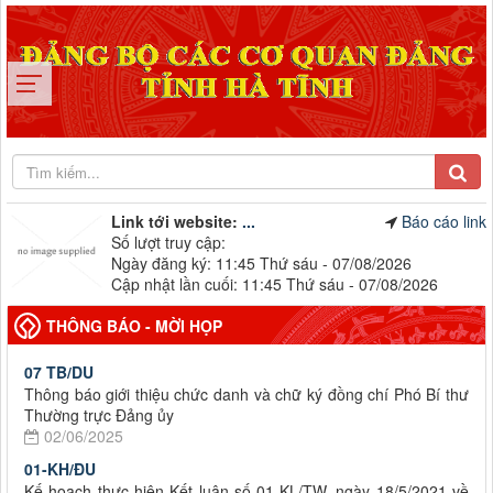
Link tới website:
...
Báo cáo link
Số lượt truy cập:
Ngày đăng ký: 11:45 Thứ sáu - 07/08/2026
Cập nhật lần cuối: 11:45 Thứ sáu - 07/08/2026
THÔNG BÁO - MỜI HỌP
07 TB/DU
Thông báo giới thiệu chức danh và chữ ký đồng chí Phó Bí thư
Thường trực Đảng ủy
02/06/2025
01-KH/ĐU
Kế hoạch thực hiện Kết luận số 01-KL/TW, ngày 18/5/2021 về