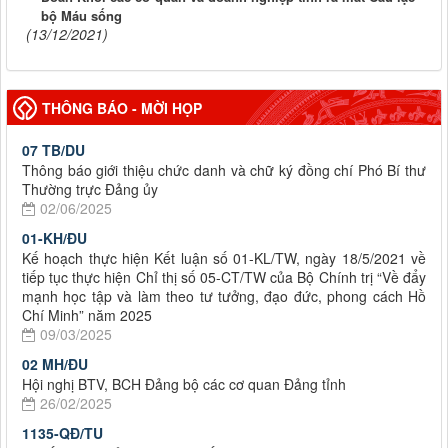
bộ Máu sống
(13/12/2021)
THÔNG BÁO - MỜI HỌP
07 TB/DU
Thông báo giới thiệu chức danh và chữ ký đồng chí Phó Bí thư
Thường trực Đảng ủy
02/06/2025
01-KH/ĐU
Kế hoạch thực hiện Kết luận số 01-KL/TW, ngày 18/5/2021 về
tiếp tục thực hiện Chỉ thị số 05-CT/TW của Bộ Chính trị “Về đẩy
mạnh học tập và làm theo tư tưởng, đạo đức, phong cách Hồ
Chí Minh” năm 2025
09/03/2025
02 MH/ĐU
Hội nghị BTV, BCH Đảng bộ các cơ quan Đảng tỉnh
26/02/2025
1135-QĐ/TU