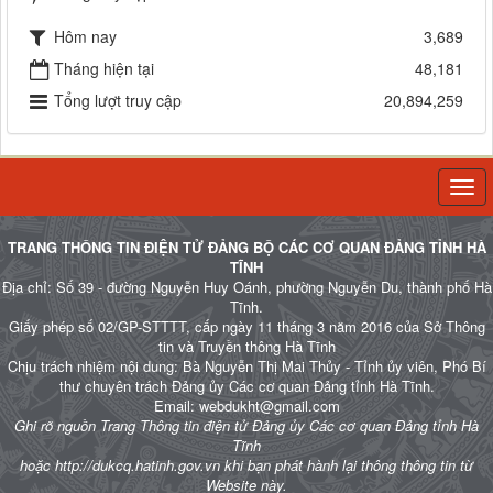
Hôm nay
3,689
Tháng hiện tại
48,181
Tổng lượt truy cập
20,894,259
Togg
navi
TRANG THÔNG TIN ĐIỆN TỬ ĐẢNG BỘ CÁC CƠ QUAN ĐẢNG TỈNH HÀ
TĨNH
Địa chỉ: Số 39 - đường Nguyễn Huy Oánh, phường Nguyễn Du, thành phố Hà
Tĩnh.
Giấy phép số 02/GP-STTTT, cấp ngày 11 tháng 3 năm 2016 của Sở Thông
tin và Truyền thông Hà Tĩnh
Chịu trách nhiệm nội dung: Bà Nguyễn Thị Mai Thủy - Tỉnh ủy viên, Phó Bí
thư chuyên trách Đảng ủy Các cơ quan Đảng tỉnh Hà Tĩnh.
Email: webdukht@gmail.com
Ghi rõ nguồn Trang Thông tin điện tử Đảng ủy Các cơ quan Đảng tỉnh Hà
Tĩnh
hoặc http://dukcq.hatinh.gov.vn khi bạn phát hành lại thông thông tin từ
Website này.