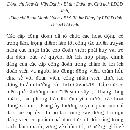
Đồng chí Nguyễn Văn Danh - Bí thư Đảng ủy, Chủ tịch LĐLĐ
tỉnh,
đồng chí Phan Mạnh Hùng - Phó Bí thư Đảng ủy LĐLĐ tỉnh
chủ trì hội nghị
Các cấp công đoàn đã tổ chức các hoạt động có
trọng tâm, trọng điểm; làm tốt công tác tuyên truyền
nâng cao nhận thức cho đoàn viên; phát huy vai trò
đại diện, bảo vệ quyền, lợi ích hợp pháp, chính
đáng của các cấp công đoàn trong chăm lo lợi ích
đoàn viên và người lao động; động viên, thăm hỏi,
chia sẻ với đoàn viên, công nhân viên chức lao
động bị ảnh hưởng bởi dịch Covid-19. Tổ chức có
hiệu quả Chương trình “Tết sum vầy”, “Tháng công
nhân", các phong trào thi đua yêu nước, các hoạt
động xã hội… Đảng ủy thường xuyên quan tâm chỉ
đạo các cấp ủy, chi bộ tập trung xây dựng đội ngũ
đảng viên có phẩm chất đạo đức tốt, lối sống trong
sạch, lành mạnh, vững về chính trị, tư tưởng, giỏi về