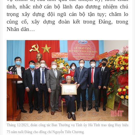
tình, nhắc nhở cán bộ lãnh đạo đương nhiệm chú
trọng xây dựng đội ngũ cán bộ tận tụy; chăm lo
củng cố, xây dựng đoàn kết trong Đảng, trong
Nhân dân…
Tháng 12/2021, đoàn công tác Ban Thường vụ Tỉnh ủy Hà Tĩnh trao tặng Huy hiệu
75 năm tuổi Đảng cho đồng chí Nguyễn Tiến Chương.