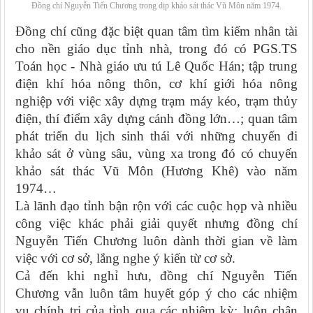
Đồng chí Nguyễn Tiến Chương trong dịp khảo sát thác Vũ Môn năm 1974.
Đồng chí cũng đặc biệt quan tâm tìm kiếm nhân tài
cho nền giáo dục tỉnh nhà, trong đó có PGS.TS
Toán học - Nhà giáo ưu tú Lê Quốc Hán; tập trung
điện khí hóa nông thôn, cơ khí giới hóa nông
nghiệp với việc xây dựng trạm máy kéo, trạm thủy
điện, thí điểm xây dựng cánh đồng lớn…; quan tâm
phát triển du lịch sinh thái với những chuyến đi
khảo sát ở vùng sâu, vùng xa trong đó có chuyến
khảo sát thác Vũ Môn (Hương Khê) vào năm
1974…
Là lãnh đạo tỉnh bận rộn với các cuộc họp và nhiều
công việc khác phải giải quyết nhưng đồng chí
Nguyễn Tiến Chương luôn dành thời gian về làm
việc với cơ sở, lắng nghe ý kiến từ cơ sở.
Cả đến khi nghỉ hưu, đồng chí Nguyễn Tiến
Chương vẫn luôn tâm huyết góp ý cho các nhiệm
vụ chính trị của tỉnh qua các nhiệm kỳ; luôn chân