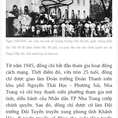
Ngày 19/8/1945, sau cuộc mít tinh tại Quảng trường Nhà hát lớn, quần chúng nhân
dân Thủ đô đã đánh chiếm Bắc Bộ phủ, cơ quan đầu não của chính quyền tay sai
Pháp ở Bắc Bộ
. Ảnh minh họa từ Internet.
Từ năm 1945, đồng chí bắt đầu tham gia hoạt động
cách mạng. Thời điểm đó, vừa tròn 25 tuổi, đồng
chí được giao làm Đoàn trưởng Đoàn Thanh niên
khu phố Nguyễn Thái Học - Phương Sài, Nha
Trang và chỉ huy thanh niên phường tham gia mít
tinh, diễu hành của Nhân dân TP Nha Trang cướp
chính quyền. Sau đó, đồng chí được cử làm Đội
trưởng Đội Tuyên truyền xung phong tỉnh Khánh