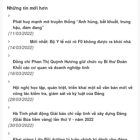
Những tin mới hơn
Phát huy mạnh mẽ truyền thống “Anh hùng, bất khuất, trung
hậu, đảm đang”
(11/03/2022)
Mới nhất: Bộ Y tế nói rõ F0 không được ra khỏi nhà
(14/03/2022)
Đồng chí Phan Thị Quỳnh Hương giữ chức vụ Bí thư Đoàn
Khối các cơ quan và doanh nghiệp tỉnh
(16/03/2022)
Hội nghị học tập, quán triệt, triển khai một số văn bản mới về
công tác kiểm tra, giám sát và kỷ luật của Đảng
(29/03/2022)
Hà Tĩnh phát động Giải báo chí cấp tỉnh về xây dựng Đảng
(Giải Búa liềm vàng) lần thứ V - năm 2022
(30/03/2022)
Khai giảng Lớp Bồi dưỡng lý luận chính trị dành cho đảng