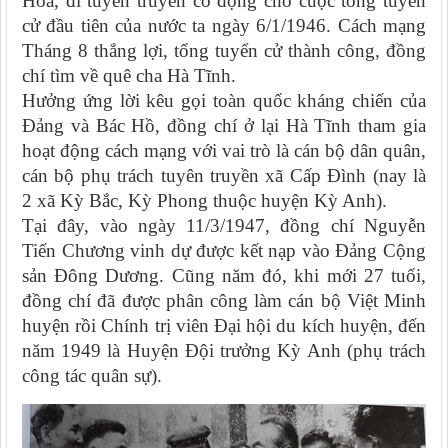
Hòa, đi tuyên truyền cổ động cho cuộc tổng tuyển
cử đầu tiên của nước ta ngày 6/1/1946. Cách mạng
Tháng 8 thắng lợi, tổng tuyển cử thành công, đồng
chí tìm về quê cha Hà Tĩnh.
Hưởng ứng lời kêu gọi toàn quốc kháng chiến của
Đảng và Bác Hồ, đồng chí ở lại Hà Tĩnh tham gia
hoạt động cách mạng với vai trò là cán bộ dân quân,
cán bộ phụ trách tuyên truyền xã Cấp Đình (nay là
2 xã Kỳ Bắc, Kỳ Phong thuộc huyện Kỳ Anh).
Tại đây, vào ngày 11/3/1947, đồng chí Nguyễn
Tiến Chương vinh dự được kết nạp vào Đảng Cộng
sản Đông Dương. Cũng năm đó, khi mới 27 tuổi,
đồng chí đã được phân công làm cán bộ Việt Minh
huyện rồi Chính trị viên Đại hội du kích huyện, đến
năm 1949 là Huyện Đội trưởng Kỳ Anh (phụ trách
công tác quân sự).