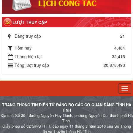
LƯỢT TRUY CẬP
Đang truy cập
21
Hôm nay
4,484
Tháng hiện tại
32,415
Tổng lượt truy cập
20,878,493
Togg
navi
TRANG THÔNG TIN ĐIỆN TỬ ĐẢNG BỘ CÁC CƠ QUAN ĐẢNG TỈNH HÀ
TĨNH
Địa chỉ: Số 39 - đường Nguyễn Huy Oánh, phường Nguyễn Du, thành phố Hà
Tĩnh.
Giấy phép số 02/GP-STTTT, cấp ngày 11 tháng 3 năm 2016 của Sở Thông
tin và Truyền thông Hà Tĩnh