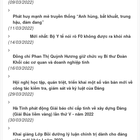
(09/03/2022)
Phát huy mạnh mẽ truyền thống “Anh hùng, bất khuất, trung
hậu, đảm đang”
(11/03/2022)
Mới nhất: Bộ Y tế nói rõ F0 không được ra khỏi nhà
(14/03/2022)
Đồng chí Phan Thị Quỳnh Hương giữ chức vụ Bí thư Đoàn
Khối các cơ quan và doanh nghiệp tỉnh
(16/03/2022)
Hội nghị học tập, quán triệt, triển khai một số văn bản mới về
công tác kiểm tra, giám sát và kỷ luật của Đảng
(29/03/2022)
Hà Tĩnh phát động Giải báo chí cấp tỉnh về xây dựng Đảng
(Giải Búa liềm vàng) lần thứ V - năm 2022
(30/03/2022)
Khai giảng Lớp Bồi dưỡng lý luận chính trị dành cho đảng
viên mới khóa I năm 2022