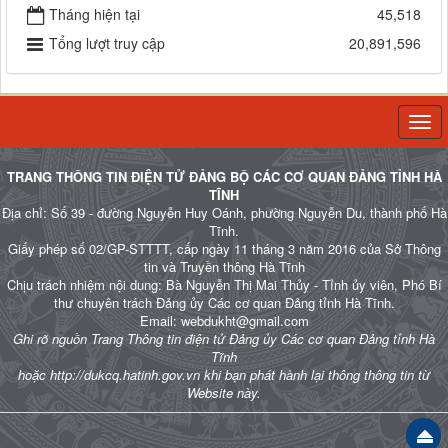
Tháng hiện tại
45,518
Tổng lượt truy cập
20,891,596
Togg
navi
TRANG THÔNG TIN ĐIỆN TỬ ĐẢNG BỘ CÁC CƠ QUAN ĐẢNG TỈNH HÀ
TĨNH
Địa chỉ: Số 39 - đường Nguyễn Huy Oánh, phường Nguyễn Du, thành phố Hà
Tĩnh.
Giấy phép số 02/GP-STTTT, cấp ngày 11 tháng 3 năm 2016 của Sở Thông
tin và Truyền thông Hà Tĩnh
Chịu trách nhiệm nội dung: Bà Nguyễn Thị Mai Thủy - Tỉnh ủy viên, Phó Bí
thư chuyên trách Đảng ủy Các cơ quan Đảng tỉnh Hà Tĩnh.
Email: webdukht@gmail.com
Ghi rõ nguồn Trang Thông tin điện tử Đảng ủy Các cơ quan Đảng tỉnh Hà
Tĩnh
hoặc http://dukcq.hatinh.gov.vn khi bạn phát hành lại thông thông tin từ
Website này.