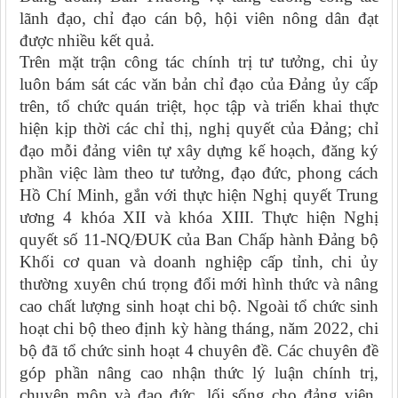
lãnh đạo, chỉ đạo cán bộ, hội viên nông dân đạt
được nhiều kết quả.
Trên mặt trận công tác chính trị tư tưởng, chi ủy
luôn bám sát các văn bản chỉ đạo của Đảng ủy cấp
trên, tổ chức quán triệt, học tập và triển khai thực
hiện kịp thời các chỉ thị, nghị quyết của Đảng; chỉ
đạo mỗi đảng viên
tự xây dựng kế hoạch, đăng ký
phần việc làm theo
tư tưởng, đạo đức, phong cách
Hồ Chí Minh, gắn với thực hiện Nghị quyết Trung
ương 4 khóa XII và khóa XIII
.
Thực hiện Nghị
quyết số 11-NQ/ĐUK của Ban Chấp hành Đảng bộ
Khối cơ quan và doanh nghiệp cấp tỉnh, chi ủy
thường xuyên chú trọng đổi mới hình thức và nâng
cao chất lượng sinh hoạt chi bộ.
Ngoài tổ chức sinh
hoạt chi bộ theo định kỳ hàng tháng, năm 2022, chi
bộ đã tổ chức sinh hoạt 4 chuyên đề.
Các chuyên đề
góp phần nâng cao nhận thức lý luận chính trị,
chuyên môn và đạo đức, lối sống cho đảng viên.