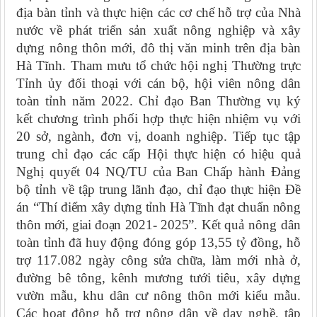
địa bàn tỉnh và thực hiện các cơ chế hỗ trợ của Nhà
nước về phát triển sản xuất nông nghiệp và xây
dựng nông thôn mới, đô thị văn minh trên địa bàn
Hà Tĩnh.
T
ham mưu tổ chức hội nghị Thường trực
Tỉnh ủy đối thoại với cán bộ, hội viên nông dân
toàn tỉnh năm 2022. Chỉ đạo Ban Thường vụ ký
kết chương trình phối hợp thực hiện nhiệm vụ với
20 sở, ngành, đơn vị, doanh nghiệp. Tiếp tục tập
trung chỉ đạo các cấp Hội thực hiện có hiệu quả
Nghị quyết 04 NQ/TU của Ban Chấp hành Đảng
bộ tỉnh về
tập trung lãnh
đạo,
chỉ đạo thực hiện
Đề
án
“Thí điểm
xây
dựng tỉnh
Hà
Tĩnh đạt chuẩn nông
thôn mới, giai đoạn
2021
-
2025”
. Kết quả nông dân
toàn tỉnh đã huy động đóng góp 13,55 tỷ đồng, hỗ
trợ 117.082 ngày công sửa chữa, làm mới nhà ở,
đường bê tông, kênh mương tưới tiêu, xây dựng
vườn mẫu, khu dân cư nông thôn mới kiểu mẫu.
Các hoạt động hỗ trợ nông dân về dạy nghề, tập