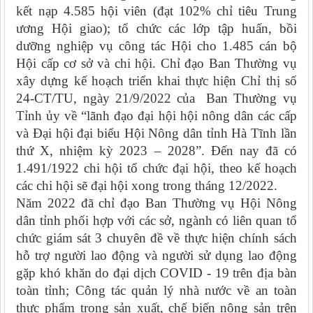
kết nạp 4.585 hội viên (đạt 102% chỉ tiêu Trung
ương Hội giao); tổ chức các lớp tập huấn, bồi
dưỡng nghiệp vụ công tác Hội cho 1.485 cán bộ
Hội cấp cơ sở và chi hội. Chỉ đạo Ban Thường vụ
xây dựng kế hoạch triển khai thực hiện Chỉ thị số
24-CT/TU, ngày 21/9/2022 của Ban Thường vụ
Tỉnh ủy về “lãnh đạo đại hội hội nông dân các cấp
và Đại hội đại biểu Hội Nông dân tỉnh Hà Tĩnh lần
thứ X, nhiệm kỳ 2023 – 2028”. Đến nay đã có
1.491/1922 chi hội tổ chức đại hội, theo kế hoạch
các chi hội sẽ đại hội xong trong tháng 12/2022.
Năm 2022 đã chỉ đạo Ban Thường vụ Hội Nông
dân tỉnh phối hợp với các sở, ngành có liên quan tổ
chức giám sát 3 chuyên đề
về thực hiện chính sách
hỗ trợ người lao động và người sử dụng lao động
gặp khó khăn do đại dịch
COVID - 19
trên địa bàn
toàn tỉnh; Công tác quản lý nhà nước về an toàn
thực phẩm trong sản xuất, chế biến nông sản trên