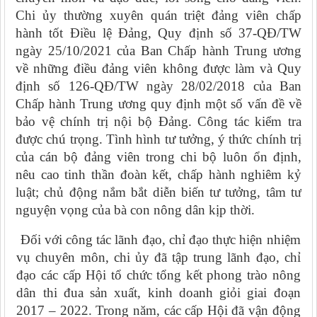
Chi ủy t
hường xuyên quán triệt đảng viên chấp
hành tốt Điều lệ Đảng,
Quy định số 37-QĐ/TW
ngày 25/10/2021 của Ban Chấp hành Trung ương
về những điều đảng viên không được làm
và
Quy
định số 126-QĐ/TW ngày 28/02/2018 của Ban
Chấp hành Trung ương quy định một số vấn đề về
bảo vệ chính trị nội bộ Đảng
. Công tác kiểm tra
được chú trọng.
Tình hình tư tưởng, ý thức chính trị
của cán bộ đảng viên trong chi bộ luôn ổn định,
nêu cao tinh thần đoàn kết, chấp hành nghiêm kỷ
luật;
chủ động nắm bắt diễn biến tư tưởng, tâm tư
nguyện vọng của bà con nông dân kịp thời
.
Đối với công tác lãnh đạo, chỉ đạo thực hiện nhiệm
vụ chuyên môn, chi ủy đã tập trung lãnh đạo, chỉ
đạo các cấp Hội tổ chức tổng kết phong trào nông
dân thi đua sản xuất, kinh doanh giỏi giai đoạn
2017 – 2022. Trong năm, các cấp Hội đã vận động