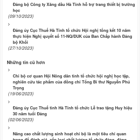
Đảng bộ Công ty Xăng dầu Hà Tĩnh hỗ trợ trang thiết bị trường
học
(09/10/2023)
Đảng ủy Cục Thuế Hà Tĩnh tổ chức Hội nghị tổng kết 10 năm
thực hiện Nghị quyết số 11-NQ/ĐUK của Ban Chấp hành Đảng
bộ Khối
(27/10/2023)
Những tin cũ hơn
Chi bộ cơ quan Hội Nông dân tỉnh tổ chức hội nghị học tập,
nghiên cứu tác phẩm của đồng chí Tổng Bí thư Nguyễn Phú
Trọng
(19/06/2023)
Đảng ủy Cục Thuế tỉnh Hà Tĩnh tổ chức Lễ trao tặng Huy hiệu
30 năm tuổi Đảng
(02/06/2023)
Nâng cao chất lượng sinh hoạt chi bộ là một tiêu chí quan
trọng để đánh giá, xếp loại chất lượng tổ chức đảng, đảng