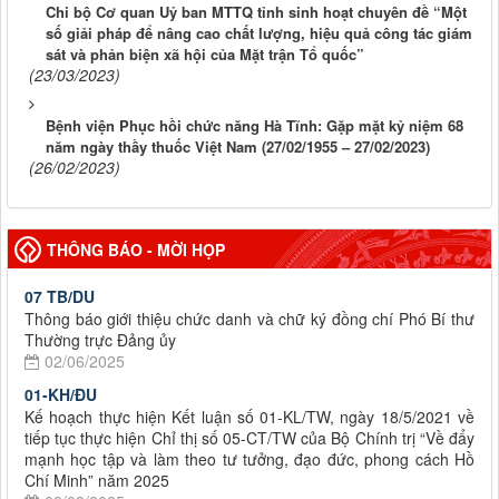
Chi bộ Cơ quan Uỷ ban MTTQ tỉnh sinh hoạt chuyên đề “Một
số giải pháp để nâng cao chất lượng, hiệu quả công tác giám
sát và phản biện xã hội của Mặt trận Tổ quốc”
(23/03/2023)
Bệnh viện Phục hồi chức năng Hà Tĩnh: Gặp mặt kỷ niệm 68
năm ngày thầy thuốc Việt Nam (27/02/1955 – 27/02/2023)
(26/02/2023)
THÔNG BÁO - MỜI HỌP
07 TB/DU
Thông báo giới thiệu chức danh và chữ ký đồng chí Phó Bí thư
Thường trực Đảng ủy
02/06/2025
01-KH/ĐU
Kế hoạch thực hiện Kết luận số 01-KL/TW, ngày 18/5/2021 về
tiếp tục thực hiện Chỉ thị số 05-CT/TW của Bộ Chính trị “Về đẩy
mạnh học tập và làm theo tư tưởng, đạo đức, phong cách Hồ
Chí Minh” năm 2025