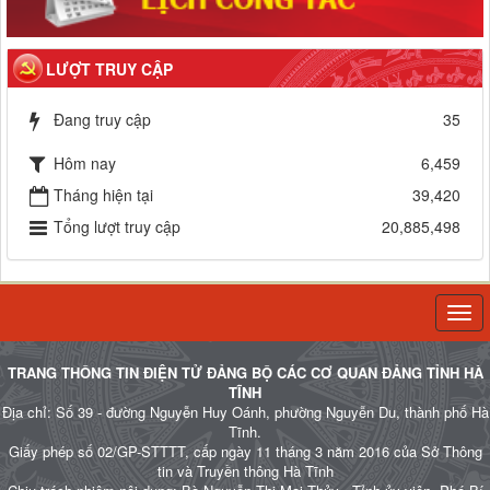
LƯỢT TRUY CẬP
Đang truy cập
35
Hôm nay
6,459
Tháng hiện tại
39,420
Tổng lượt truy cập
20,885,498
Togg
navi
TRANG THÔNG TIN ĐIỆN TỬ ĐẢNG BỘ CÁC CƠ QUAN ĐẢNG TỈNH HÀ
TĨNH
Địa chỉ: Số 39 - đường Nguyễn Huy Oánh, phường Nguyễn Du, thành phố Hà
Tĩnh.
Giấy phép số 02/GP-STTTT, cấp ngày 11 tháng 3 năm 2016 của Sở Thông
tin và Truyền thông Hà Tĩnh