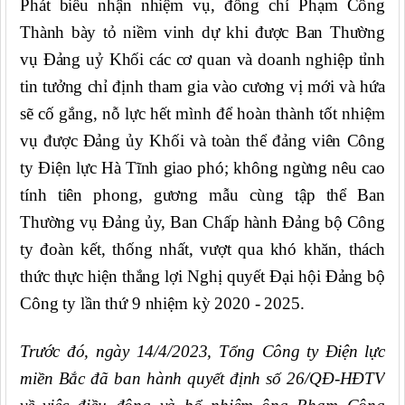
Phát biểu nhận nhiệm vụ, đồng chí Phạm Công
Thành bày tỏ niềm vinh dự khi được Ban Thường
vụ Đảng uỷ Khối
c
ác cơ quan và
d
oanh nghiệp tỉnh
tin tưởng chỉ định tham gia vào cương vị mới và
hứa
sẽ cố gắng, n
ỗ
lực hết mình để hoàn thành tốt nhiệm
vụ được Đảng ủy
K
hối và toàn thể đảng viên Công
ty Điện lực Hà Tĩnh giao
phó
; không ngừng nêu cao
tính tiên phong, gương mẫu cùng tập thể Ban
Thường vụ Đảng ủy, Ban Chấp hành Đảng bộ Công
ty đoàn kết, thống nhất, vượt qua khó khăn, thách
thức thực hiện thắng lợi Nghị quyết Đại hội Đảng bộ
Công ty lần thứ 9 nhiệm kỳ 2020
-
2025.
Trước đó, ngày 14/4/2023, Tổng Công ty Điện lực
miền Bắc đã ban hành quyết định số 26/QĐ-HĐTV