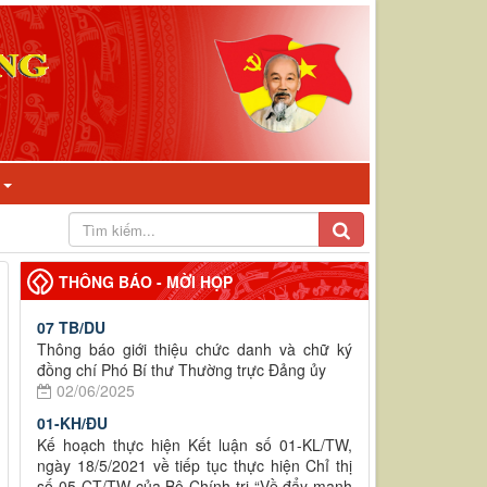
I
THÔNG BÁO - MỜI HỌP
07 TB/DU
Thông báo giới thiệu chức danh và chữ ký
đồng chí Phó Bí thư Thường trực Đảng ủy
02/06/2025
01-KH/ĐU
Kế hoạch thực hiện Kết luận số 01-KL/TW,
ngày 18/5/2021 về tiếp tục thực hiện Chỉ thị
số 05-CT/TW của Bộ Chính trị “Về đẩy mạnh