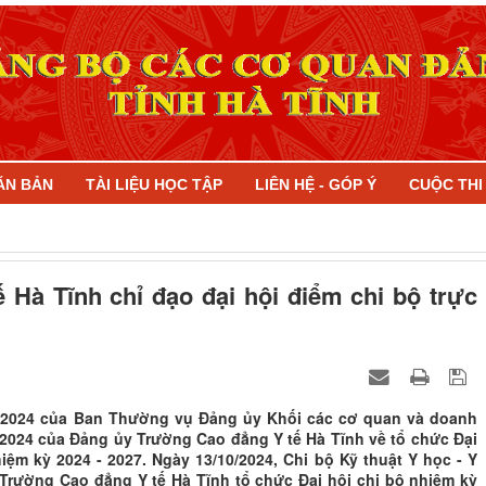
ĂN BẢN
TÀI LIỆU HỌC TẬP
LIÊN HỆ - GÓP Ý
CUỘC TH
Hà Tĩnh chỉ đạo đại hội điểm chi bộ trực
9/2024 của Ban Thường vụ Đảng ủy Khối các cơ quan và doanh
024 của Đảng ủy Trường Cao đẳng Y tế Hà Tĩnh về tổ chức Đại
iệm kỳ 2024 - 2027. Ngày 13/10/2024, Chi bộ Kỹ thuật Y học - Y
rường Cao đẳng Y tế Hà Tĩnh tổ chức Đại hội chi bộ nhiệm kỳ