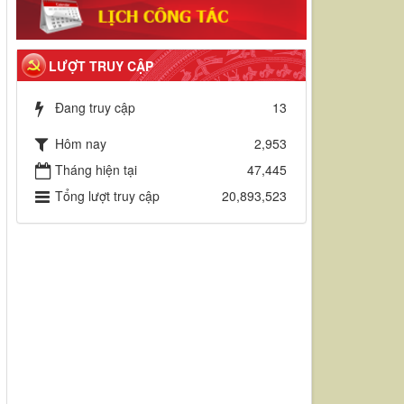
LƯỢT TRUY CẬP
Đang truy cập
13
Hôm nay
2,953
Tháng hiện tại
47,445
Tổng lượt truy cập
20,893,523