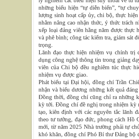
lý nghiêm các biểu hiện suy thoái về tư t
những biểu hiện “tự diễn biến”, “tự chu
lượng sinh hoạt cấp ủy, chi bộ, thực hiệ
nhằm nâng cao nhận thức, ý thức trách n
xếp loại đảng viên hằng năm được thực h
và phê bình; công tác kiểm tra, giám sát 
trọng.
Lãnh đạo thực hiện nhiệm vụ chính trị đ
dụng công nghệ thông tin trong giảng dạ
viên của Chi bộ đều nghiêm túc thực hi
nhiệm vụ được giao.
Phát biểu tại Đại hội, đồng chí
Trần Chi
nhận và biểu dương những kết quả đáng 
Đồng thời, đồng chí cũng chỉ ra những
k
kỳ tới.
Đồng chí
đề nghị t
rong nhiệm kỳ m
tạo, kiên định với các nguyên tắc lãnh 
theo tư tưởng, đạo đức, phong cách Hồ
mới, từ năm 2025 Nhà trường phải tự chủ
khó khăn, đồng chí Phó Bí thư Đảng bộ đ