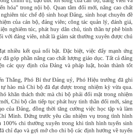
ưởng chính trị, đạo đức lối sống của cán bộ, đảng viên và
yển hóa” trong nội bộ. Quan tâm đổi mới, nâng cao chất
n nghiêm túc chế độ sinh hoạt Đảng, sinh hoạt chuyên đề
hiệm của cán bộ, đảng viên; công tác quản lý, đánh giá,
iện nghiêm túc, phát huy dân chủ, tinh thần tự phê bình
đối với đảng viên, nhất là giám sát thường xuyên được chú
ạt nhiều kết quả nổi bật
.
Đặc biệt, việc đẩy mạnh ứng
y đã góp phần nâng cao chất lượng giáo dục. Tất cả đảng
ện các quy định của Đảng và pháp luật, hoàn thành tốt
ến Thắng, Phó Bí thư Đảng uỷ, Phó Hiệu trưởng
đã ghi
tự hào mà Chi bộ đã đạt được trong nhiệm kỳ vừa qua.
hó khăn thách thức mà chi bộ phải đối mặt trong nhiệm
ới, Chi bộ cần tiếp tục phát huy tinh thần đổi mới, sáng
đạo của Đảng, đồng thời tăng cường việc học tập và làm
 Chí Minh
. Đứng trước yêu cầu nhiệm vụ trong tình hình
 100% chi thường xuyên trong khi tình hình tuyển sinh
ã chỉ đạo và gợi mở cho chi bộ các định hướng về tuyển