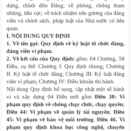
dựng, chỉnh đốn Đảng; về phòng, chống tham
nhũng, tiêu cực; về trách nhiệm nêu gương của đảng
viên và chính sách, pháp luật của Nhà nước có liên
quan.
I.
NỘI DUNG QUY ĐỊNH
1. Về tên gọi: Quy định về
kỷ luật tổ chức đảng,
đảng viên
vi phạm.
2. Về kết cấu của
Quy định:
gồm: 04 Chương, 58
Điều, cụ thể: Chương I: Quy định chung; Chương
II: Kỷ luật tổ chức đảng; Chương III: Kỷ luật đảng
viên vi phạm; Chương IV: Điều khoản thi hành.
Nội dung Quy định bổ sung, cập nhật một số hành
vi và xây dựng 04 Điều mới gồm
Điều 30: Vi
phạm quy định về chống chạy chức, chạy quyền
;
Điều 44: Vi phạm
về quản lý tài nguyên
;
Điều
45
: Vi phạm về bảo vệ môi trường
;
Điều
46
. Vi
phạm
quy định khoa học công nghệ
, chuyển