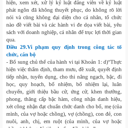
hiện, xem xét, xử lý kỷ luật đảng viên về kỷ luật
phát ngôn đã không thuyết phục, do không rõ lời
nói và cũng không đại diện cho cá nhân, tổ chức
nào đề viết bài và các hành vi đe dọa viết bài, yêu
sách với doanh nghiệp, cá nhân để trục lợi thời gian
qua.
Điều 29.Vi phạm quy định trong
công tác tổ
chức, cán bộ
- Bổ sung chủ thể của hành vi tại Khoản 1: d)“Thực
hiện việc thẩm định, tham mưu, đề xuất, quyết định
tiếp nhận, tuyển dụng, cho thi nâng ngạch, bậc, đi
học, quy hoạch, bổ nhiệm, bổ nhiệm lại, luân
chuyển, giới thiệu bầu cử, ứng cử, khen thưởng,
phong, thăng cấp bậc hàm, công nhận danh hiệu,
xét công nhận đạt chuẩn chức danh cho bố, mẹ (của
mình, của vợ hoặc chồng), vợ (chồng), con đẻ, con
nuôi, anh, chị, em ruột (của mình, của vợ hoặc