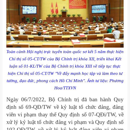
Toàn cảnh Hội nghị trực tuyến toàn quốc sơ kết 5 năm thực hiện
Chỉ thị số 05-CT/TW của Bộ Chính trị khóa XII, triển khai Kết
luận số 01-KL/TW của Bộ Chính trị khóa XIII về tiếp tục thực
hiện Chỉ thị số 05-CT/TW "Về đẩy mạnh học tập và làm theo tư
tưởng, đạo đức, phong cách Hồ Chí Minh". Ảnh tư liệu: Phương
Hoa/TTXVN
Ngày 06/7/2022, Bộ Chính trị đã ban hành Quy
định số 69-QĐ/TW về kỷ luật tổ chức đảng, đảng
viên vi phạm thay thế Quy định số 07-QĐi/TW, về
xử lý kỷ luật tổ chức đảng vi phạm và Quy định số
102-QĐ/TW, về xử lý kỷ luật đảng viên vi phạm