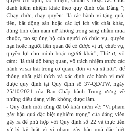
quyền chỉ định, bổ nhiệm, chuẩn y hoặc các chức
danh kiêm nhiệm khác theo quy định của Đảng ";
Chạy chức, chạy quyền: "là các hành vi tặng quà,
tiền, bất động sản hoặc các lợi ích vật chất khác,
dùng tình cảm nam nữ không trong sáng nhằm mua
chuộc, tạo sự ủng hộ của người có chức vụ, quyền
hạn hoặc người liên quan để có được vị trí, chức vụ,
quyền lợi cho mình hoặc người khác"; Thờ ơ, vô
cảm: "là thái độ bàng quan, vô trách nhiệm trước các
hành vi sai trái trong cơ quan, đơn vị và xã hội", để
thống nhất giải thích và xác định các hành vi mới
được quy định tại Quy định số 37-QĐ/TW, ngày
25/10/2021 của Ban Chấp hành Trung ương về
những điều đảng viên không được làm.
- Quy định mới cũng đã bỏ khái niệm về: “Vi phạm
gây hậu quả đặc biệt nghiêm trọng" của đảng viên
gây ra để phù hợp với Quy định số 22 và thực tiễn
xử lý kỷ luật vì vi phạm gây hậu quả đặc biệt