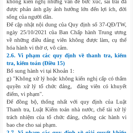
không kiến nghị những vấn đề bức xúc, sai trái đã
được phản ánh gây ảnh hưởng lớn đến lợi ích, đời
sống của người dân.
Để cập nhật nội dung của Quy định số 37-QĐ/TW,
ngày 25/10/2021 của Ban Chấp hành Trung ương
về những điều đảng viên không được làm, cụ thể
hóa hành vi thờ ơ, vô cảm.
2.
6
.
Vi phạm các quy định về thanh tra, kiểm
tra, kiểm toán
(
Điều 15
)
Bổ sung hành vi tại Khoản 1:
g) "Không xử lý hoặc không kiến nghị cấp có thẩm
quyền xử lý tổ chức đảng, đảng viên có khuyết
điểm, vi phạm".
Để đồng bộ, thống nhất với quy định của Luật
Thanh tra, Luật Kiểm toán nhà nước, chế tài xử lý
trách nhiệm của tổ chức đảng, chống các hành vi
bao che cho sai phạm.
2.7. Vi phạm các quy định về giải quyết khiếu