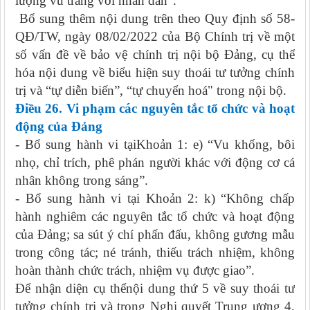
lượng vũ trang với nhân dân”.
Bổ sung thêm nội dung trên theo Quy định số 58-
QĐ/TW, ngày 08/02/2022 của Bộ Chính trị về một
số vấn đề về bảo vệ chính trị nội bộ Đảng, cụ thể
hóa nội dung về biểu hiện suy thoái tư tưởng chính
trị và “tự diễn biến”, “tự chuyển hoá" trong nội bộ.
Điều 26. Vi phạm các nguyên tắc tổ chức và hoạt
động của Đảng
- Bổ sung hành vi tạiKhoản 1: e) “Vu khống, bôi
nhọ, chỉ trích, phê phán người khác với động cơ cá
nhân không trong sáng”.
- Bổ sung hành vi tại Khoản 2: k) “Không chấp
hành nghiêm các nguyên tắc tổ chức và hoạt động
của Đảng; sa sút ý chí phấn đấu, không gương mẫu
trong công tác; né tránh, thiếu trách nhiệm, không
hoàn thành chức trách, nhiệm vụ được giao”.
Để nhận diện cụ thểnội dung thứ 5 về suy thoái tư
tưởng chính trị và trong Nghị quyết Trung ương 4,