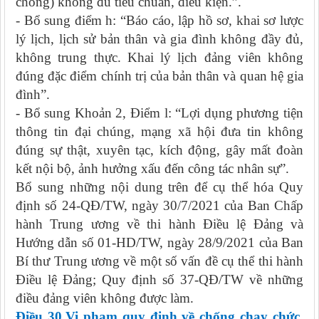
chồng) không đủ tiêu chuẩn, điều kiện.”.
- Bổ sung điểm h: “Báo cáo, lập hồ sơ, khai sơ lược
lý lịch, lịch sử bản thân và gia đình không đầy đủ,
không trung thực. Khai lý lịch đảng viên không
đúng đặc điểm chính trị của bản thân và quan hệ gia
đình”.
- Bổ sung Khoản 2, Điểm l: “Lợi dụng phương tiện
thông tin đại chúng, mạng xã hội đưa tin không
đúng sự thật, xuyên tạc, kích động, gây mất đoàn
kết nội bộ, ảnh hưởng xấu đến công tác nhân sự”.
Bổ sung những nội dung trên để cụ thể hóa Quy
định số 24-QĐ/TW, ngày 30/7/2021 của Ban Chấp
hành Trung ương về thi hành Điều lệ Đảng và
Hướng dẫn số 01-HD/TW, ngày 28/9/2021 của Ban
Bí thư Trung ương về một số vấn đề cụ thể thi hành
Điều lệ Đảng; Quy định số 37-QĐ/TW về những
điều đảng viên không được làm.
Điều 30.
Vi phạm quy định về chống chạy chức,