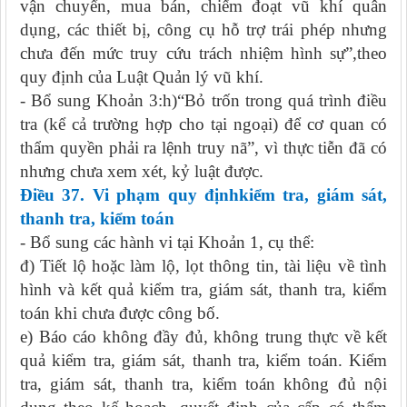
vận chuyển, mua bán, chiếm đoạt vũ khí quân
dụng, các thiết bị, công cụ hỗ trợ trái phép nhưng
chưa đến mức truy cứu trách nhiệm hình sự”,theo
quy định của Luật Quản lý vũ khí.
- Bổ sung Khoản 3:h)“Bỏ trốn trong quá trình điều
tra (kể cả trường hợp cho tại ngoại) để cơ quan có
thẩm quyền phải ra lệnh truy nã”, vì thực tiễn đã có
nhưng chưa xem xét, kỷ luật được.
Điều 37. Vi phạm quy địnhkiểm tra, giám sát,
thanh tra, kiểm toán
- Bổ sung các hành vi tại Khoản 1, cụ thể:
đ) Tiết lộ hoặc làm lộ, lọt thông tin, tài liệu về tình
hình và kết quả kiểm tra, giám sát, thanh tra, kiểm
toán khi chưa được công bố.
e) Báo cáo không đầy đủ, không trung thực về kết
quả kiểm tra, giám sát, thanh tra, kiểm toán. Kiểm
tra, giám sát, thanh tra, kiểm toán không đủ nội