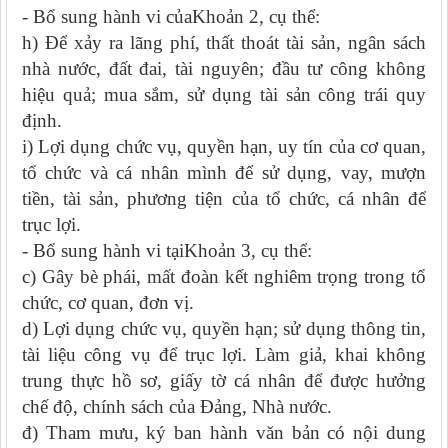
- Bổ sung hành vi củaKhoản 2, cụ thể:
h) Để xảy ra lãng phí, thất thoát tài sản, ngân sách
nhà nước, đất đai, tài nguyên; đầu tư công không
hiệu quả; mua sắm, sử dụng tài sản công trái quy
định.
i) Lợi dụng chức vụ, quyền hạn, uy tín của cơ quan,
tổ chức và cá nhân mình để sử dụng, vay, mượn
tiền, tài sản, phương tiện của tổ chức, cá nhân để
trục lợi.
- Bổ sung hành vi tạiKhoản 3, cụ thể:
c) Gây bè phái, mất đoàn kết nghiêm trọng trong tổ
chức, cơ quan, đơn vị.
d) Lợi dụng chức vụ, quyền hạn; sử dụng thông tin,
tài liệu công vụ để trục lợi. Làm giả, khai không
trung thực hồ sơ, giấy tờ cá nhân để được hưởng
chế độ, chính sách của Đảng, Nhà nước.
đ) Tham mưu, ký ban hành văn bản có nội dung