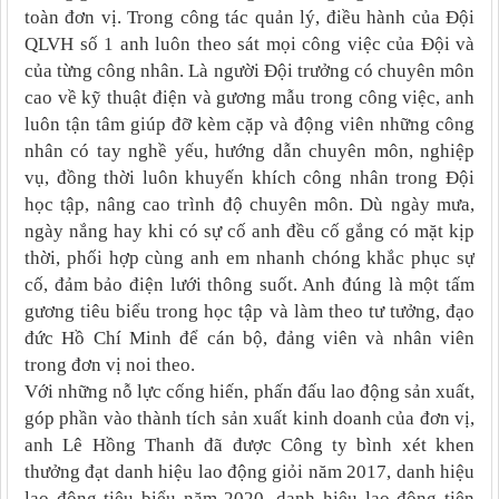
toàn đơn vị.
Trong công tác quản lý, điều hành của Đội
QLVH số 1 anh luôn theo sát mọi công việc của Đội và
của từng công nhân. Là người Đội trưởng có chuyên môn
cao về kỹ thuật điện và gương mẫu trong công việc, anh
luôn tận tâm giúp đỡ kèm cặp và động viên những công
nhân có tay nghề yếu, hướng dẫn chuyên môn, nghiệp
vụ, đồng thời luôn khuyến khích công nhân trong Đội
học tập, nâng cao trình độ chuyên môn. Dù ngày mưa,
ngày nắng hay khi có sự cố anh đều cố gắng có mặt kịp
thời, phối hợp cùng anh em nhanh chóng khắc phục sự
cố, đảm bảo điện lưới thông suốt. Anh đúng là một tấm
gương tiêu biểu trong học tập và làm theo tư tưởng, đạo
đức Hồ Chí Minh để cán bộ, đảng viên và nhân viên
trong đơn vị noi theo.
Với những nỗ lực cống hiến, phấn đấu lao động sản xuất,
góp phần vào thành tích sản xuất kinh doanh của đơn vị,
anh Lê Hồng Thanh đã được Công ty bình xét khen
thưởng đạt danh hiệu lao động giỏi năm 2017, danh hiệu
lao động tiêu biểu năm 2020, danh hiệu lao động tiên