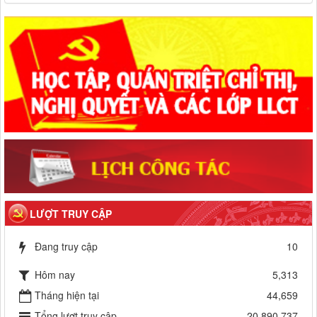
LƯỢT TRUY CẬP
Đang truy cập
10
Hôm nay
5,313
Tháng hiện tại
44,659
Tổng lượt truy cập
20,890,737