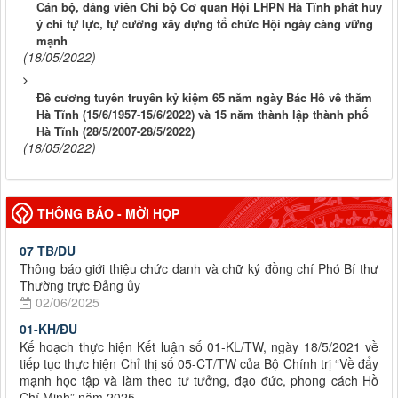
Cán bộ, đảng viên Chi bộ Cơ quan Hội LHPN Hà Tĩnh phát huy
ý chí tự lực, tự cường xây dựng tổ chức Hội ngày càng vững
mạnh
(18/05/2022)
Đề cương tuyên truyền kỷ kiệm 65 năm ngày Bác Hồ về thăm
Hà Tĩnh (15/6/1957-15/6/2022) và 15 năm thành lập thành phố
Hà Tĩnh (28/5/2007-28/5/2022)
(18/05/2022)
THÔNG BÁO - MỜI HỌP
07 TB/DU
Thông báo giới thiệu chức danh và chữ ký đồng chí Phó Bí thư
Thường trực Đảng ủy
02/06/2025
01-KH/ĐU
Kế hoạch thực hiện Kết luận số 01-KL/TW, ngày 18/5/2021 về
tiếp tục thực hiện Chỉ thị số 05-CT/TW của Bộ Chính trị “Về đẩy
mạnh học tập và làm theo tư tưởng, đạo đức, phong cách Hồ
Chí Minh” năm 2025