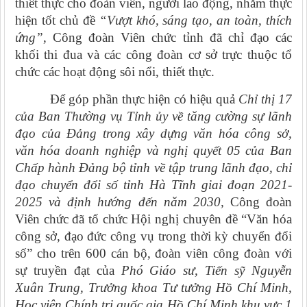
thiêt thực cho đoàn viên, người lao động, nhằm thực
hiện tốt chủ đề
“
Vượt khó, sáng tạo, an toàn, thích
ứng
”
, Công đoàn Viên chức tỉnh đã chỉ đạo các
khối thi đua và các công đoàn cơ sở trực thuộc tổ
chức các hoạt động sôi nổi, thiết thực.
Để góp phần thực hiện có hiệu quả
Chỉ thị 17
của Ban Thường vụ Tỉnh ủy về tăng cường sự lãnh
đạo của Đảng trong xây dựng văn hóa công sở,
văn hóa doanh nghiệp và nghị quyết 05 của Ban
Chấp hành Đảng bộ tỉnh về tập trung lãnh đạo, chỉ
đạo chuyển đổi số tỉnh Hà Tĩnh giai đoạn 2021-
2025 và định hướng đến năm 2030,
Công đoàn
Viên chức đã tổ chức Hội nghị chuyên đề “Văn hóa
công sở, đạo đức công vụ trong thời kỳ chuyển đổi
số” cho trên 600 cán bộ, đoàn viên công đoàn với
sự truyền đạt của
Phó Giáo sư, Tiến sỹ Nguyễn
Xuân Trung, Trưởng khoa Tư tưởng Hồ Chí Minh,
Học viện Chính trị quốc gia Hồ Chí Minh khu vực 1