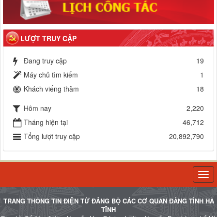
LƯỢT TRUY CẬP
Đang truy cập
19
Máy chủ tìm kiếm
1
Khách viếng thăm
18
Hôm nay
2,220
Tháng hiện tại
46,712
Tổng lượt truy cập
20,892,790
Togg
navi
TRANG THÔNG TIN ĐIỆN TỬ ĐẢNG BỘ CÁC CƠ QUAN ĐẢNG TỈNH HÀ
TĨNH