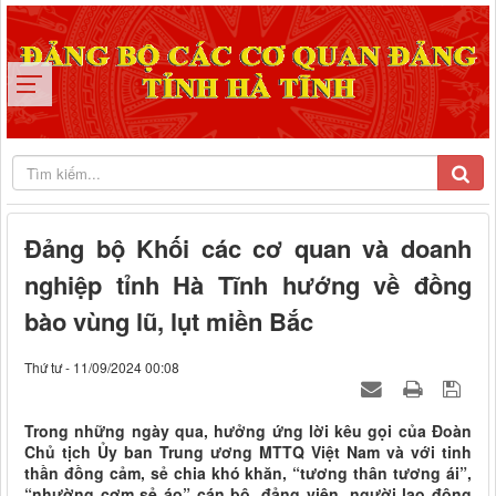
Đảng bộ Khối các cơ quan và doanh
nghiệp tỉnh Hà Tĩnh hướng về đồng
bào vùng lũ, lụt miền Bắc
Thứ tư - 11/09/2024 00:08
Trong những ngày qua, hưởng ứng lời kêu gọi của Đoàn
Chủ tịch Ủy ban Trung ương MTTQ Việt Nam và với tinh
thần đồng cảm, sẻ chia khó khăn, “tương thân tương ái”,
“nhường cơm sẻ áo” cán bộ, đảng viên, người lao động