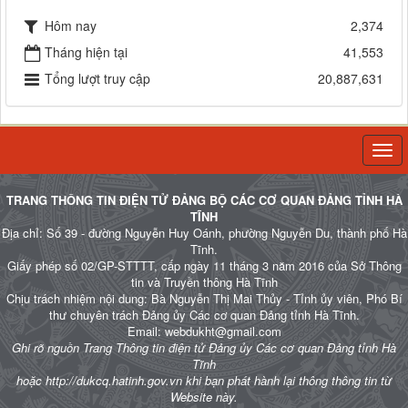
Hôm nay
2,374
Tháng hiện tại
41,553
Tổng lượt truy cập
20,887,631
Togg
navi
TRANG THÔNG TIN ĐIỆN TỬ ĐẢNG BỘ CÁC CƠ QUAN ĐẢNG TỈNH HÀ
TĨNH
Địa chỉ: Số 39 - đường Nguyễn Huy Oánh, phường Nguyễn Du, thành phố Hà
Tĩnh.
Giấy phép số 02/GP-STTTT, cấp ngày 11 tháng 3 năm 2016 của Sở Thông
tin và Truyền thông Hà Tĩnh
Chịu trách nhiệm nội dung: Bà Nguyễn Thị Mai Thủy - Tỉnh ủy viên, Phó Bí
thư chuyên trách Đảng ủy Các cơ quan Đảng tỉnh Hà Tĩnh.
Email: webdukht@gmail.com
Ghi rõ nguồn Trang Thông tin điện tử Đảng ủy Các cơ quan Đảng tỉnh Hà
Tĩnh
hoặc http://dukcq.hatinh.gov.vn khi bạn phát hành lại thông thông tin từ
Website này.