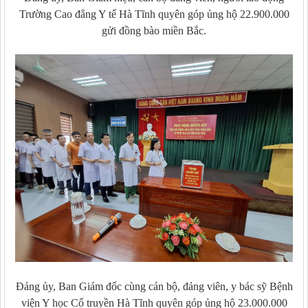
Trường Cao đẳng Y tế Hà Tĩnh quyên góp ủng hộ 22.900.000
gửi đồng bào miền Bắc.
Đảng ủy, Ban Giám đốc cùng cán bộ, đảng viên, y bác sỹ Bệnh
viện Y học Cổ truyền Hà Tĩnh quyên góp ủng hộ 23.000.000