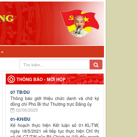
I
THÔNG BÁO - MỜI HỌP
07 TB/DU
Thông báo giới thiệu chức danh và chữ ký
đồng chí Phó Bí thư Thường trực Đảng ủy
02/06/2025
01-KH/ĐU
Kế hoạch thực hiện Kết luận số 01-KL/TW,
ngày 18/5/2021 về tiếp tục thực hiện Chỉ thị
số 05-CT/TW của Bộ Chính trị “Về đẩy mạnh