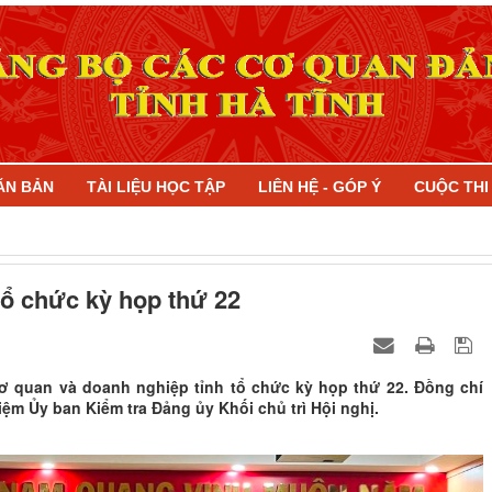
ĂN BẢN
TÀI LIỆU HỌC TẬP
LIÊN HỆ - GÓP Ý
CUỘC TH
tổ chức kỳ họp thứ 22
ơ quan và doanh nghiệp tỉnh tổ chức kỳ họp thứ 22. Đồng chí
m Ủy ban Kiểm tra Đảng ủy Khối chủ trì Hội nghị.