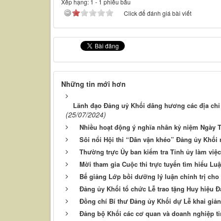
Xếp hạng:
1
-
1
phiếu bầu
Click để đánh giá bài viết
Những tin mới hơn
Lãnh đạo Đảng uỷ Khối dâng hương các địa chỉ 
(25/07/2024)
Nhiều hoạt động ý nghĩa nhân kỷ niệm Ngày T
Sôi nổi Hội thi “Dân vận khéo” Đảng ủy Khối
Thường trực Ủy ban kiểm tra Tỉnh ủy làm việ
Mời tham gia Cuộc thi trực tuyến tìm hiểu Luậ
Bế giảng Lớp bồi dưỡng lý luận chính trị cho
Đảng ủy Khối tổ chức Lễ trao tặng Huy hiệu Đ
Đồng chí Bí thư Đảng ủy Khối dự Lễ khai gi
Đảng bộ Khối các cơ quan và doanh nghiệp tỉ