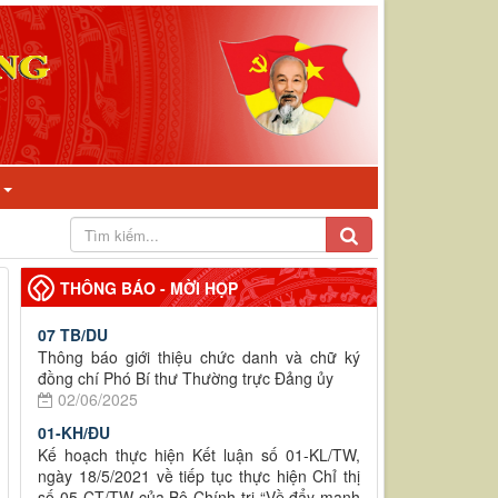
I
THÔNG BÁO - MỜI HỌP
07 TB/DU
Thông báo giới thiệu chức danh và chữ ký
đồng chí Phó Bí thư Thường trực Đảng ủy
02/06/2025
01-KH/ĐU
Kế hoạch thực hiện Kết luận số 01-KL/TW,
ngày 18/5/2021 về tiếp tục thực hiện Chỉ thị
số 05-CT/TW của Bộ Chính trị “Về đẩy mạnh