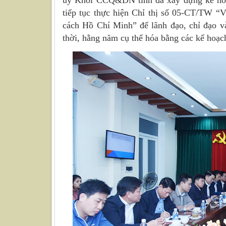
ủy Khối CCQ&DN tỉnh đã xây dựng kế hoạc
tiếp tục thực hiện Chỉ thị số 05-CT/TW “
cách Hồ Chí Minh” để lãnh đạo, chỉ đạo và
thời, hằng năm cụ thể hóa bằng các kế hoạch