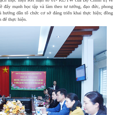
h thực hiện Kết luận số 01- KL/TW của Bộ Chính trị về
Về đẩy mạnh học tập và làm theo tư tưởng, đạo đức, phong
 hướng dẫn tổ chức cơ sở đảng triển khai thực hiện; đồng
 để thực hiện.