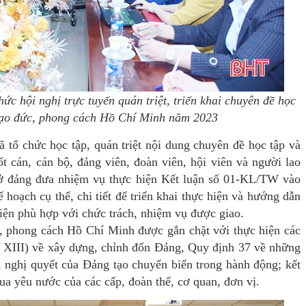
 hội nghị trực tuyến quán triệt, triển khai chuyên đề học
 đạo đức, phong cách Hồ Chí Minh năm 2023
tổ chức học tập, quán triệt nội dung chuyên đề học tập và
t cán, cán bộ, đảng viên, đoàn viên, hội viên và người lao
sở đảng đưa nhiệm vụ thực hiện Kết luận số 01-KL/TW vào
hoạch cụ thể, chi tiết để triển khai thực hiện và hướng dẫn
iện phù hợp với chức trách, nhiệm vụ được giao.
c, phong cách Hồ Chí Minh được gắn chặt với thực hiện các
 XIII) về xây dựng, chỉnh đốn Đảng, Quy định 37 về những
, nghị quyết của Đảng tạo chuyển biến trong hành động; kết
ua yêu nước của các cấp, đoàn thể, cơ quan, đơn vị.