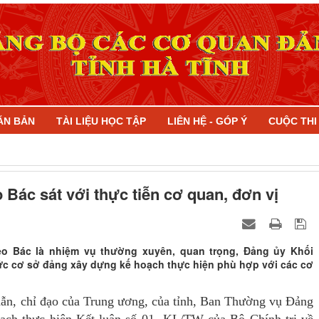
ĂN BẢN
TÀI LIỆU HỌC TẬP
LIÊN HỆ - GÓP Ý
CUỘC TH
 Bác sát với thực tiễn cơ quan, đơn vị
heo Bác là nhiệm vụ thường xuyên, quan trọng, Đảng ủy Khối
c cơ sở đảng xây dựng kế hoạch thực hiện phù hợp với các cơ
dẫn, chỉ đạo của Trung ương, của tỉnh, Ban Thường vụ Đảng