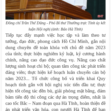
Đồng chí Trần Thế Dũng - Phó Bí thư Thường trực Tỉnh ủy kết
luận Hội nghị (ảnh: Báo Hà Tĩnh)
Tiếp tục đẩy mạnh việc học tập và làm theo tư
tưởng, đạo đức, phong cách Hồ Chí Minh, gắn nội
dung chuyên đề toàn khóa với chủ đề năm 2023
của tỉnh; thực hiện nghiêm kỷ luật, kỷ cương hành
chính, nâng cao đạo đức công vụ. Nâng cao chất
lượng sinh hoạt chi bộ; quan tâm công tác phát triển
đảng viên; thực hiện kế hoạch luân chuyển cán bộ
năm 2023... Tổ chức công bố và triển khai Quy
hoạch tỉnh gắn với hội nghị xúc tiến đầu tư; thực
hiện tốt công tác đền bù, giải phóng mặt bằng, đảm
bảm tiến độ thi công các dự án trọng điểm, nhất là
cao tốc Bắc – Nam đoạn qua Hà Tĩnh, hoàn thiện đề
án phát triển văn hóa, con người Hà Tĩnh để ban