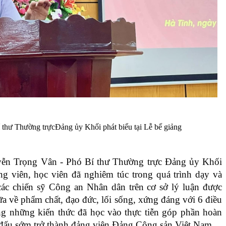
í thư Thường trựcĐảng ủy Khối
phát biểu tại Lễ bế giảng
uyễn Trọng Vân - Phó Bí thư Thường trực Đảng ủy Khối
ng viên, học viên đã nghiêm túc trong quá trình dạy và
các chiến sỹ Công an Nhân dân trên cơ sở lý luận được
 nữa về phẩm chất, đạo đức, lối sống, xứng đáng với 6 điều
 những kiến thức đã học vào thực tiễn góp phần hoàn
 đấu sớm trở thành đảng viên Đảng Cộng sản Việt Nam.