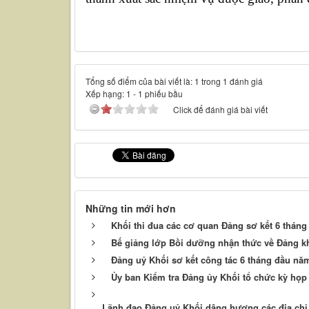
Tổng số điểm của bài viết là: 1 trong 1 đánh giá
Xếp hạng:
1
-
1
phiếu bầu
Click để đánh giá bài viết
Những tin mới hơn
Khối thi đua các cơ quan Đảng sơ kết 6 thán
Bế giảng lớp Bồi dưỡng nhận thức về Đảng k
Đảng uỷ Khối sơ kết công tác 6 tháng đầu năm
Ủy ban Kiểm tra Đảng ủy Khối tổ chức kỳ họp
Lãnh đạo Đảng uỷ Khối dâng hương các địa chỉ 