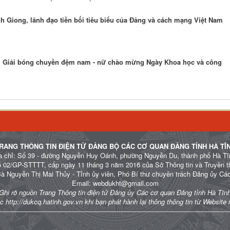
 Giong, lãnh đạo tiền bối tiêu biểu của Đảng và cách mạng Việt Nam
h Giải bóng chuyền đệm nam - nữ chào mừng Ngày Khoa học và công
RANG THÔNG TIN ĐIỆN TỬ ĐẢNG BỘ CÁC CƠ QUAN ĐẢNG TỈNH HÀ TĨ
a chỉ: Số 39 - đường Nguyễn Huy Oánh, phường Nguyễn Du, thành phố Hà Tĩ
ố 02/GP-STTTT, cấp ngày 11 tháng 3 năm 2016 của Sở Thông tin và Truyền t
Bà Nguyễn Thị Mai Thủy - Tỉnh ủy viên, Phó Bí thư chuyên trách Đảng ủy Cá
Email: webdukht@gmail.com
Ghi rõ nguồn Trang Thông tin điện tử Đảng ủy Các cơ quan Đảng tỉnh Hà Tĩn
c http://dukcq.hatinh.gov.vn khi bạn phát hành lại thông thông tin từ Website 