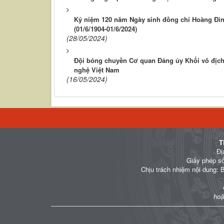
Kỷ niệm 120 năm Ngày sinh đồng chí Hoàng Đình
(01/6/1904-01/6/2024)
(28/05/2024)
Đội bóng chuyền Cơ quan Đảng ủy Khối vô địc
nghệ Việt Nam
(16/05/2024)
T
Đị
Giấy phép s
Chịu trách nhiệm nội dung: 
hoặ