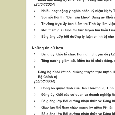
(25/07/2024)
Nhiều hoạt động ý nghĩa nhân kỷ niệm Ngày T
Sôi nổi Hội thi “Dân vận khéo” Đảng ủy Khối
Thường trực Ủy ban kiểm tra Tỉnh ủy làm việ
Mời tham gia Cuộc thi trực tuyến tìm hiểu Luậ
Bế giảng Lớp bồi dưỡng lý luận chính trị cho
Những tin cũ hơn
(12
Đảng ủy Khối tổ chức Hội nghị chuyên đề
Tăng cường giám sát, kiểm tra tổ chức đảng, 
Đảng bộ Khối kết nối đường truyền trực tuyến H
Bộ Chính trị
(09/07/2024)
Công bố quyết định của Ban Thường vụ Tỉnh 
Đảng ủy Khối các cơ quan và doanh nghiệp t
Bế giảng lớp Bồi dưỡng nhận thức về Đảng kh
Giao lưu thể thao chào mừng kỷ niệm 99 năm
Bế giảng lớp Bồi dưỡng nhận thức về Đảng k