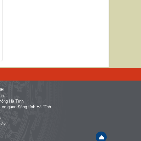
NH
nh.
hông Hà Tĩnh
c cơ quan Đảng tỉnh Hà Tĩnh.
h
này.