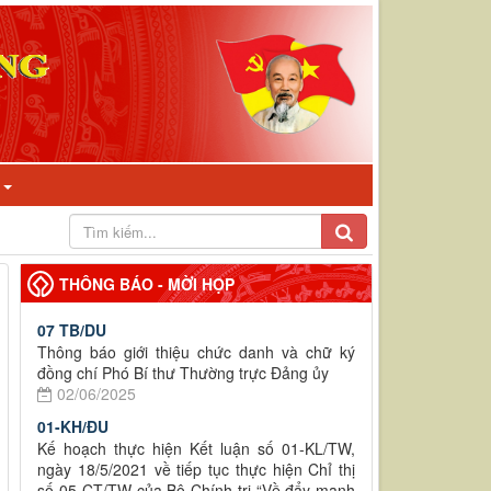
I
THÔNG BÁO - MỜI HỌP
07 TB/DU
Thông báo giới thiệu chức danh và chữ ký
đồng chí Phó Bí thư Thường trực Đảng ủy
02/06/2025
01-KH/ĐU
Kế hoạch thực hiện Kết luận số 01-KL/TW,
ngày 18/5/2021 về tiếp tục thực hiện Chỉ thị
số 05-CT/TW của Bộ Chính trị “Về đẩy mạnh