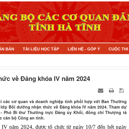
ĂN BẢN
TÀI LIỆU HỌC TẬP
LIÊN HỆ - GÓP Ý
CUỘC TH
thức về Đảng khóa IV năm 2024
i các cơ quan và doanh nghiệp tỉnh phối hợp với Ban Thường
g lớp Bồi dưỡng nhận thức về Đảng khóa IV năm 2024. Tham dự
 - Phó Bí thư Thường trực Đảng ủy Khối, đồng chí Thượng tá
 cán bộ Công an tỉnh.
IV năm 2024, được tổ chức từ ngày 10/7 đến hết ngày