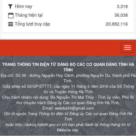
Hôm nay
3,318
Tháng hiện tại
36,038
Tổng lượt truy cập
20,882,116
Togg
navi
TRANG THÔNG TIN ĐIỆN TỬ ĐẢNG BỘ CÁC CƠ QUAN ĐẢNG TỈNH HÀ
TĨNH
Địa chỉ: Số 39 - đường Nguyễn Huy Oánh, phường Nguyễn Du, thành phố Hà
Tĩnh.
Giấy phép số 02/GP-STTTT, cấp ngày 11 tháng 3 năm 2016 của Sở Thông
tin và Truyền thông Hà Tĩnh
Chịu trách nhiệm nội dung: Bà Nguyễn Thị Mai Thủy - Tỉnh ủy viên, Phó Bí
thư chuyên trách Đảng ủy Các cơ quan Đảng tỉnh Hà Tĩnh.
Email: webdukht@gmail.com
Ghi rõ nguồn Trang Thông tin điện tử Đảng ủy Các cơ quan Đảng tỉnh Hà
Tĩnh
hoặc http://dukcq.hatinh.gov.vn khi bạn phát hành lại thông thông tin từ
Website này.