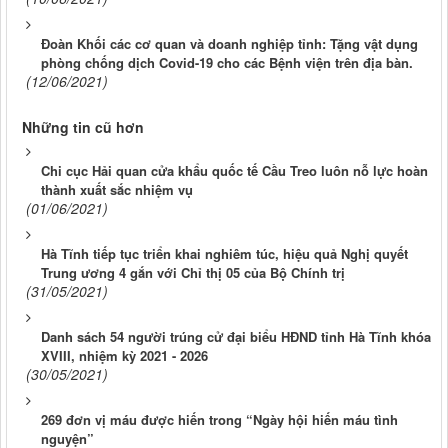
Đoàn Khối các cơ quan và doanh nghiệp tỉnh: Tặng vật dụng
phòng chống dịch Covid-19 cho các Bệnh viện trên địa bàn.
(12/06/2021)
Những tin cũ hơn
Chi cục Hải quan cửa khẩu quốc tế Cầu Treo luôn nỗ lực hoàn
thành xuất sắc nhiệm vụ
(01/06/2021)
Hà Tĩnh tiếp tục triển khai nghiêm túc, hiệu quả Nghị quyết
Trung ương 4 gắn với Chỉ thị 05 của Bộ Chính trị
(31/05/2021)
Danh sách 54 người trúng cử đại biểu HĐND tỉnh Hà Tĩnh khóa
XVIII, nhiệm kỳ 2021 - 2026
(30/05/2021)
269 đơn vị máu được hiến trong “Ngày hội hiến máu tình
nguyện”