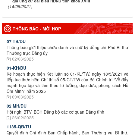
gia ứng cử đại biểu HĐND tỉnh khóa XVIII
(14/05/2021)
THÔNG BÁO - MỜI HỌP
07 TB/DU
Thông báo giới thiệu chức danh và chữ ký đồng chí Phó Bí thư
Thường trực Đảng ủy
02/06/2025
01-KH/ĐU
Kế hoạch thực hiện Kết luận số 01-KL/TW, ngày 18/5/2021 về
tiếp tục thực hiện Chỉ thị số 05-CT/TW của Bộ Chính trị “Về đẩy
mạnh học tập và làm theo tư tưởng, đạo đức, phong cách Hồ
Chí Minh” năm 2025
09/03/2025
02 MH/ĐU
Hội nghị BTV, BCH Đảng bộ các cơ quan Đảng tỉnh
26/02/2025
1135-QĐ/TU
Quyết định Chỉ định Ban Chấp hành, Ban Thường vụ, Bí thư,