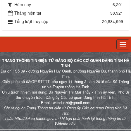
Hôm nay
6,201
Tháng hiện tại
38,921
Tổng lượt truy cập
20,884,999
Togg
navi
TRANG THÔNG TIN ĐIỆN TỬ ĐẢNG BỘ CÁC CƠ QUAN ĐẢNG TỈNH HÀ
TĨNH
Địa chỉ: Số 39 - đường Nguyễn Huy Oánh, phường Nguyễn Du, thành phố Hà
Tĩnh.
Giấy phép số 02/GP-STTTT, cấp ngày 11 tháng 3 năm 2016 của Sở Thông
tin và Truyền thông Hà Tĩnh
Chịu trách nhiệm nội dung: Bà Nguyễn Thị Mai Thủy - Tỉnh ủy viên, Phó Bí
thư chuyên trách Đảng ủy Các cơ quan Đảng tỉnh Hà Tĩnh.
Email: webdukht@gmail.com
Ghi rõ nguồn Trang Thông tin điện tử Đảng ủy Các cơ quan Đảng tỉnh Hà
Tĩnh
hoặc http://dukcq.hatinh.gov.vn khi bạn phát hành lại thông thông tin từ
Website này.